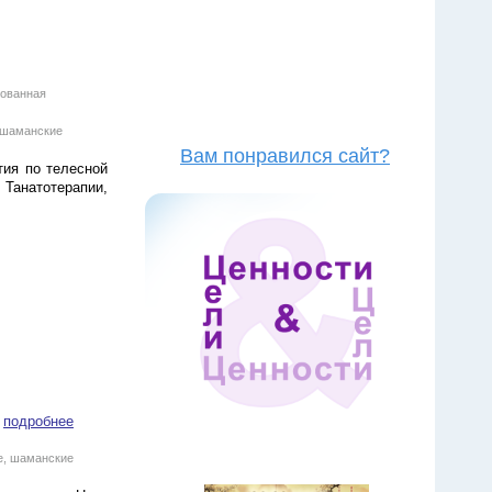
рованная
, шаманские
Вам понравился сайт?
ия по телесной
 Танатотерапии,
подробнее
е, шаманские