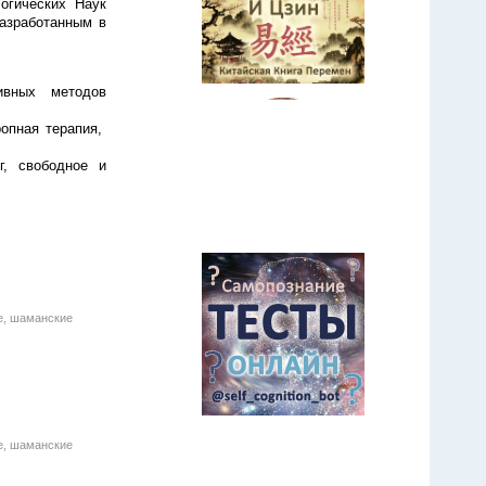
огических Наук
азработанным в
ивных методов
ропная терапия,
г, свободное и
е, шаманские
е, шаманские