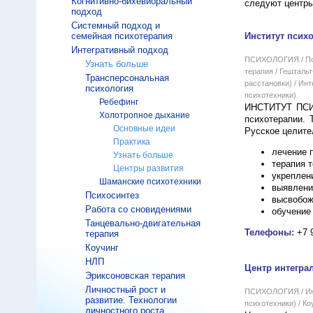
Когнитивно-бихевиоральный
следуют центр
подход
Системный подход и
семейная психотерапия
Институт псих
Интегративный подход
ПСИХОЛОГИЯ / Псих
Узнать больше
терапия / Гешталь
Трансперсональная
расстановки) / Ин
психология
психотехники)
Ребефинг
ИНСТИТУТ ПСИХ
Холотропное дыхание
психотерапии. 
Основные идеи
Русское целите
Практика
лечение 
Узнать больше
терапия 
Центры развития
укреплен
Шаманские психотехники
выявлени
Психосинтез
высвобож
Работа со сновидениями
обучение
Танцевально-двигательная
Телефоны:
+7 
терапия
Коучинг
НЛП
Центр интегра
Эриксоновская терапия
Личностный рост и
ПСИХОЛОГИЯ / Инт
развитие. Технологии
психотехники) / Ко
личностного роста