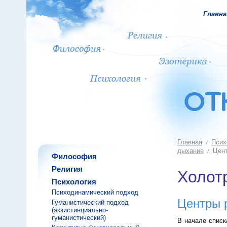
Главна
Главная
Псих
дыхание
Цент
Философия
Религия
Холот
Психология
Психодинамический подход
Центры 
Гуманистический подход
(экзистинциально-
гуманистический)
В начале спис