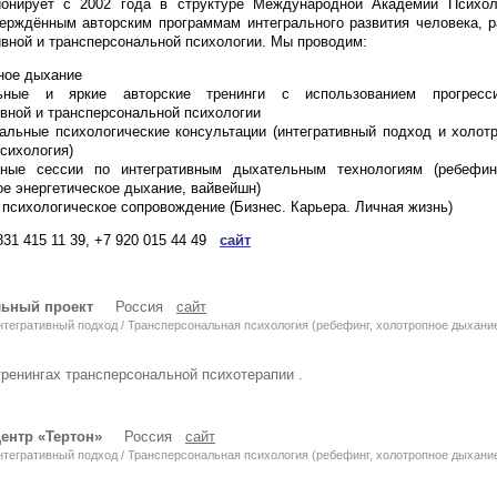
нирует с 2002 года в структуре Международной Академии Психол
рждённым авторским программам интегрального развития человека, р
ивной и трансперсональной психологии. Мы проводим:
ное дыхание
льные и яркие авторские тренинги с использованием прогресс
ивной и трансперсональной психологии
альные психологические консультации (интегративный подход и холот
психология)
ьные сессии по интегративным дыхательным технологиям (ребефин
ое энергетическое дыхание, вайвейшн)
и психологическое сопровождение (Бизнес. Карьера. Личная жизнь)
831 415 11 39, +7 920 015 44 49
сайт
льный проект
Россия
сайт
егративный подход / Трансперсональная психология (ребефинг, холотропное дыхани
ренингах трансперсональной психотерапии .
ентр «Тертон»
Россия
сайт
егративный подход / Трансперсональная психология (ребефинг, холотропное дыхани