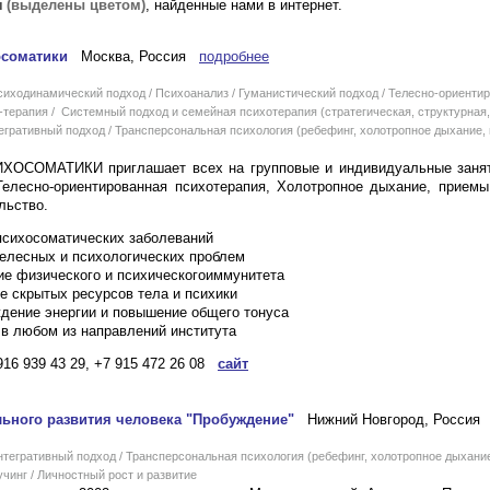
ы
(выделены цветом)
, найденные нами в интернет.
осоматики
Москва, Россия
подробнее
одинамический подход / Психоанализ / Гуманистический подход / Телесно-ориенти
т-терапия / Системный подход и семейная психотерапия (стратегическая, структурная,
тегративный подход / Трансперсональная психология (ребефинг, холотропное дыхание
ОСОМАТИКИ приглашает всех на групповые и индивидуальные занят
Телесно-ориентированная психотерапия, Холотропное дыхание, приемы
льство.
психосоматических заболеваний
телесных и психологических проблем
ие физического и психическогоиммунитета
е скрытых ресурсов тела и психики
дение энергии и повышение общего тонуса
 в любом из направлений института
916 939 43 29, +7 915 472 26 08
сайт
льного развития человека "Пробуждение"
Нижний Новгород, Россия
егративный подход / Трансперсональная психология (ребефинг, холотропное дыхани
учинг / Личностный рост и развитие