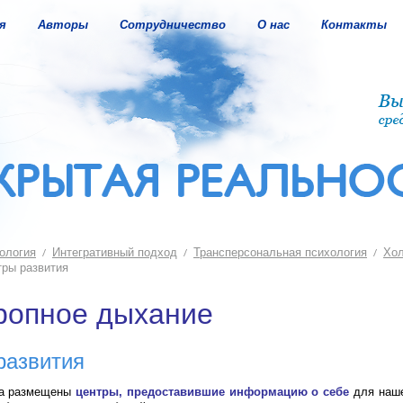
я
Авторы
Сотрудничество
О нас
Контакты
ология
Интегративный подход
Трансперсональная психология
Хол
ры развития
ропное дыхание
развития
ка размещены
центры, предоставившие информацию о себе
для наше