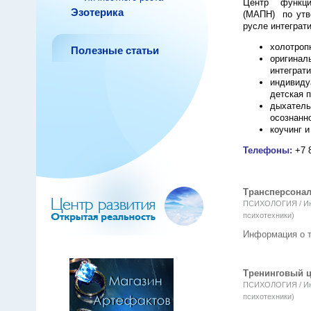
Центр функцио
Эзотерика
(МАПН) по утве
русле интеграт
холотроп
Полезные статьи
оригина
интеграт
индивиду
детская 
дыхател
осознанн
коучинг 
Телефоны:
+7 
Трансперсона
ПСИХОЛОГИЯ / Инт
психотехники)
Информация о т
Тренинговый ц
ПСИХОЛОГИЯ / Инт
психотехники)