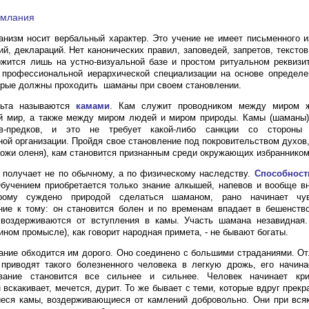
амлания
низм носит вербальный характер. Это учение не имеет письменного 
й, деклараций. Нет канонических правил, заповедей, запретов, текстов
жится лишь на устно-визуальной базе и простом ритуальном реквизи
 профессиональной иерархической специализации на основе определе
орые должны проходить шаманы при своем становлении.
льта называются
камами
. Кам служит проводником между миром 
й мир, а также между миром людей и миром природы. Камы (шаманы)
в-предков, и это не требует какой-либо санкции со стороны
ой организации. Пройдя свое становление под покровительством духов,
 кожи оленя), кам становится признанным среди окружающих избранником
 получает не по обычному, а по физическому наследству.
Способност
Обучением приобретается только знание алкышей, напевов и вообще в
орому суждено природой сделаться шаманом, рано начинает чув
ие к тому: он становится болен и по временам впадает в бешенство
 воздерживаются от вступления в камы. Участь шамана незавидная
ином промысле), как говорит народная примета, - не бывают богаты.
ание обходится им дорого. Оно соединено с большими страданиями. О
приводят такого болезненного человека в легкую дрожь, его начина
вание становится все сильнее и сильнее. Человек начинает кри
 вскакивает, мечется, дурит. То же бывает с теми, которые вдруг прек
еся камы, воздерживающиеся от камлений добровольно. Они при всяк