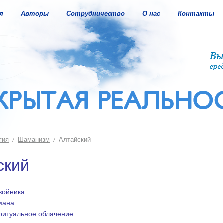
я
Авторы
Сотрудничество
О нас
Контакты
гия
Шаманизм
Алтайский
ский
войника
мана
ритуальное облачение