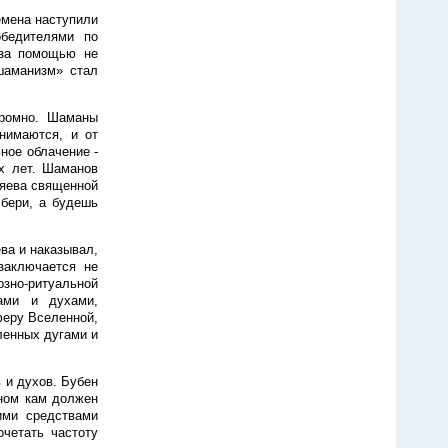
емена наступили
обедителями по
 за помощью не
шаманизм» стал
кромно. Шаманы
нимаются, и от
ное облачение -
ех лет. Шаманов
зяева священной
 бери, а будешь
ва и наказывал,
заключается не
озно-ритуальной
ами и духами,
феру Вселенной,
ленных дугами и
 и духов. Бубен
бном кам должен
ими средствами
очетать частоту