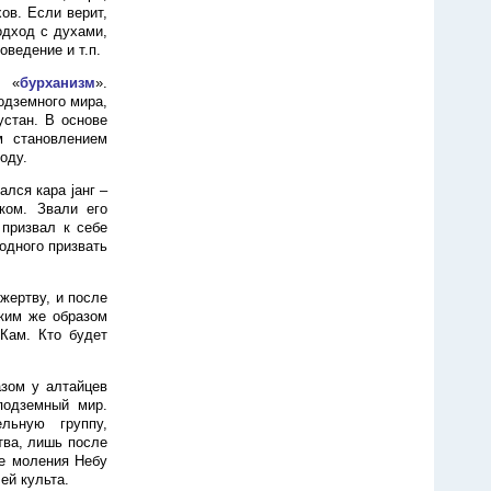
ов. Если верит,
одход с духами,
оведение и т.п.
а «
бурханизм
».
одземного мира,
стан. В основе
м становлением
оду.
ался кара jанг –
ком. Звали его
 призвал к себе
 одного призвать
 жертву, и после
аким же образом
 Кам. Кто будет
азом у алтайцев
подземный мир.
льную группу,
тва, лишь после
ие моления Небу
ей культа.