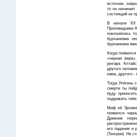
источник, озер
то он начинает
состоящий из пр
В начале XX 
Проповедники А
поклонялись то
бурханизма ле
бурханизма яви
Когда появился 
«черная вера»
jангара. Алтай
другого человек
кама, другого -
Тогда Улбгень с
смерти ты пойд
буду приносить
подражать тебе,
Миф об Эрлике,
появился черн
Древние тюрк
распространенн
его падения и 
(Тенгрии). Не 