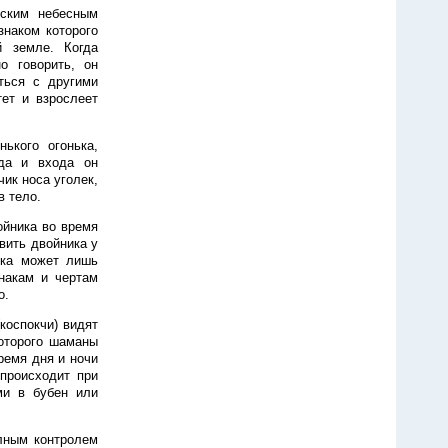
нским небесным
знаком которого
й земле. Когда
о говорить, он
ться с другими
ет и взрослеет
ького огонька,
да и входа он
ик носа уголек,
в тело.
ойника во время
авить двойника у
ика может лишь
накам и чертам
о.
коспокчи) видят
которого шаманы
ремя дня и ночи
происходит при
ми в бубен или
лным контролем