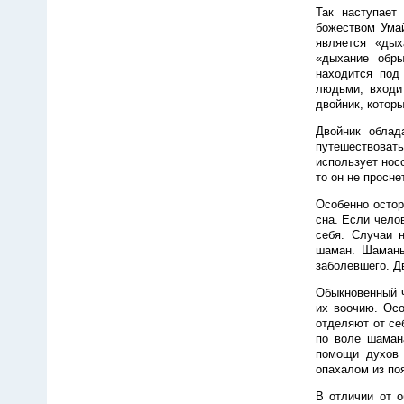
Так наступает
божеством Умай
является «дых
«дыхание обры
находится под
людьми, входи
двойник, котор
Двойник облад
путешествова
использует нос
то он не просне
Особенно остор
сна. Если челов
себя. Случаи 
шаман. Шаманы
заболевшего. Д
Обыкновенный ч
их воочию. Осо
отделяют от се
по воле шаман
помощи духов 
опахалом из поя
В отличии от 