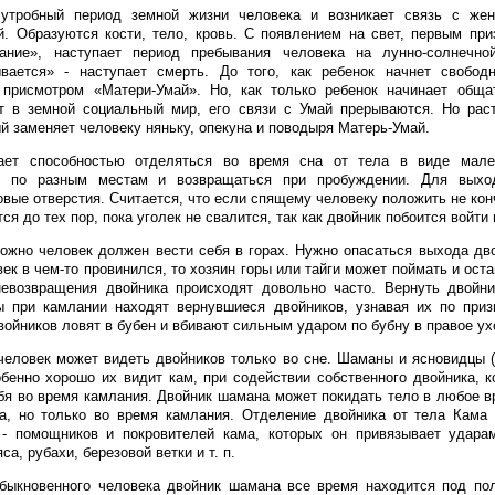
 утробный период земной жизни человека и возникает связь с же
. Образуются кости, тело, кровь. С появлением на свет, первым при
ание», наступает период пребывания человека на лунно-солнечно
вается» - наступает смерть. До того, как ребенок начнет свободн
 присмотром «Матери-Умай». Но, как только ребенок начинает обща
т в земной социальный мир, его связи с Умай прерываются. Но раст
ый заменяет человеку няньку, опекуна и поводыря Матерь-Умай.
ает способностью отделяться во время сна от тела в виде мален
ть по разным местам и возвращаться при пробуждении. Для выхо
овые отверстия. Считается, что если спящему человеку положить не конч
тся до тех пор, пока уголек не свалится, так как двойник побоится войти 
ожно человек должен вести себя в горах. Нужно опасаться выхода дв
ек в чем-то провинился, то хозяин горы или тайги может поймать и ост
невозвращения двойника происходят довольно часто. Вернуть двойн
 при камлании находят вернувшиеся двойников, узнавая их по приз
войников ловят в бубен и вбивают сильным ударом по бубну в правое ух
еловек может видеть двойников только во сне. Шаманы и ясновидцы (
бенно хорошо их видит кам, при содействии собственного двойника, 
бя во время камлания. Двойник шамана может покидать тело в любое в
а, но только во время камлания. Отделение двойника от тела Кама 
- помощников и покровителей кама, которых он привязывает удара
са, рубахи, березовой ветки и т. п.
обыкновенного человека двойник шамана все время находится под по