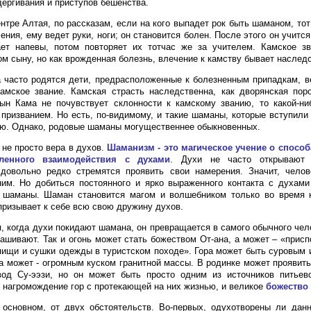
дергивания и приступов бешенства.
ентре Алтая, по рассказам, если на кого выпадет рок быть шаманом, тот
ния, ему ведет руки, ноги; он становится болен. После этого он учится
ет напевы, потом повторяет их тотчас же за учителем. Камское зв
ом сыну, но как врожденная болезнь, влечение к камству бывает наслед
 часто родятся дети, предрасположенные к болезненным припадкам, 
амское звание. Камская страсть наследственна, как дворянская пор
ын Кама не почувствует склонности к камскому званию, то какой-ни
 призванием. Но есть, по-видимому, и такие шаманы, которые вступили 
ю. Однако, родовые шаманы могущественнее обыкновенных.
 не просто вера в духов.
Шаманизм - это магическое учение о способ
ленного взаимодействия с духами
. Духи не часто открывают 
 довольно редко стремятся проявить свои намерения. Значит, чело
им. Но добиться постоянного и ярко выраженного контакта с духами
- шаманы. Шаман становится магом и волшебником только во время 
 призывает к себе всю свою дружину духов.
, когда духи покидают шамана, он превращается в самого обычного чело
рашивают. Так и огонь может стать божеством От-ана, а может – «прис
пищи и сушки одежды в туристском походе». Гора может быть суровым
 а может - огромным куском гранитной массы. В родинке может проявит
вод Су-ээзи, но он может быть просто одним из источников питьев
 нагромождение гор с протекающей на них жизнью, и великое
божество 
 основном, от двух обстоятельств. Во-первых, одухотворены ли данн