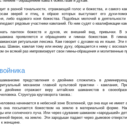
 с пением - обращением кама к божествам и духам.
дит в разной тональности, отражающей голос и божества, и самого к
осам зверей и птиц, в образе которых выступают его духи-пом
ня, либо ездового коня божества. Подобных мелочей в деятельности
блюдают рядовые участники камланий. По ним судят о квалификации кам
нать пантеон божеств и духов, их внешний вид, привычки. В э
шамана проявляется и обращениях и гимнах божествам. В гимна
аманская ритуальная лексика. Кам говорит с духами на их языке. Эти 
ыш. Шаман, камлая тому или иному духу, обращается к нему с восхва
ом он всякий раз импровизирует свои гимны-обращения и молитвенные п
двойника
шаманизме представления о двойнике сложились в доминирующ
итуальный механизм главной культовой практики - камлания, Пр
ом двойнике отражают веру алтайских шаманистов в своеобразн
человека. Структура круговорота такова.:
человека начинается в небесной зоне Вселенной, где она еще не имеет
 она посылается божеством на землю в материальной форме. На
ы или солнечного луча. Или через сдувание шаманом «зародышей» дет
енной березе, на землю. Эти зародыши падают через дымовое отверстие
 к женщине.