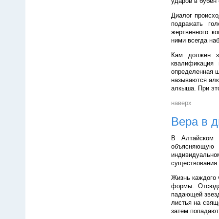
ударов в бубен
Диалог происхо
подражать гол
жертвенного ко
ними всегда на
Кам должен з
квалификация 
определенная ш
называются алк
алкыша. При эт
наверх
Вера в 
В Алтайском 
объясняющую р
индивидуальн
существования 
Жизнь каждого 
формы. Отсюда
падающей звезд
листья на свящ
затем попадают