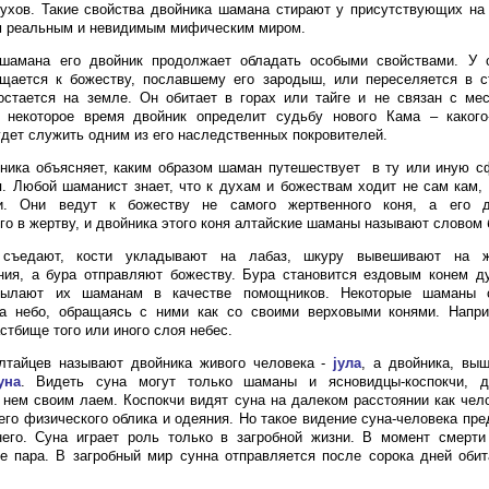
ухов. Такие свойства двойника шамана стирают у присутствующих на
 реальным и невидимым мифическим миром.
шамана его двойник продолжает обладать особыми свойствами. У
ащается к божеству, пославшему его зародыш, или переселяется в с
стается на земле. Он обитает в горах или тайге и не связан с мес
 некоторое время двойник определит судьбу нового Кама – какого
удет служить одним из его наследственных покровителей.
ника объясняет, каким образом шаман путешествует в ту или иную с
. Любой шаманист знает, что к духам и божествам ходит не сам кам, 
и. Они ведут к божеству не самого жертвенного коня, а его д
го в жертву, и двойника этого коня алтайские шаманы называют словом 
съедают, кости укладывают на лабаз, шкуру вывешивают на 
ия, а бура отправляют божеству. Бура становится ездовым конем ду
сылают их шаманам в качестве помощников. Некоторые шаманы
а небо, обращаясь с ними как со своими верховыми конями. Напри
стбище того или иного слоя небес.
лтайцев называют двойника живого человека -
jула
, а двойника, вы
уна
. Видеть суна могут только шаманы и ясновидцы-коспокчи, 
нем своим лаем. Коспокчи видят суна на далеком расстоянии как чел
его физического облика и одеяния. Но такое видение суна-человека пр
него. Суна играет роль только в загробной жизни. В момент смерти
е пара. В загробный мир сунна отправляется после сорока дней оби