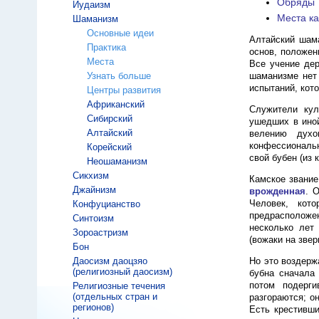
Обряды
Иудаизм
Места к
Шаманизм
Основные идеи
Алтайский шама
Практика
основ, положени
Места
Все учение дер
Узнать больше
шаманизме нет
испытаний, кот
Центры развития
Африканский
Служители ку
Сибирский
ушедших в ино
Алтайский
велению духо
конфессиональн
Корейский
свой бубен (из
Неошаманизм
Сикхизм
Камское звание
Джайнизм
врожденная
. 
Человек, кот
Конфуцианство
предрасположен
Синтоизм
несколько лет
Зороастризм
(вожаки на звер
Бон
Даосизм даоцзяо
Но это воздерж
(религиозный даосизм)
бубна сначала 
потом подерги
Религиозные течения
(отдельных стран и
разгораются; он
регионов)
Есть крестивши