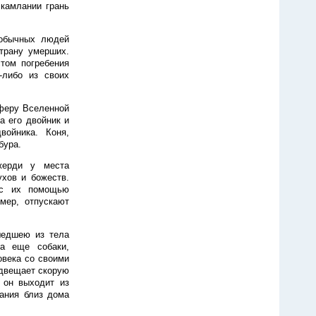
 камлании грань
 обычных людей
трану умерших.
том погребения
-либо из своих
феру Вселенной
а его двойник и
войника. Коня,
бура.
жерди у места
хов и божеств.
 с их помощью
мер, отпускают
шедшею из тела
да еще собаки,
овека со своими
едвещает скорую
 он выходит из
тания близ дома