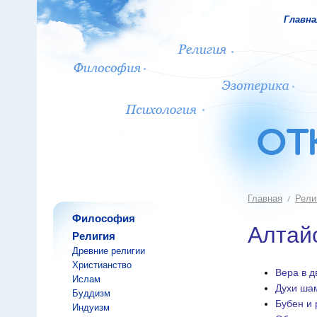
Главна
Главная
Рели
Философия
Алтай
Религия
Древние религии
Христианство
Вера в д
Ислам
Духи ша
Буддизм
Бубен и 
Индуизм