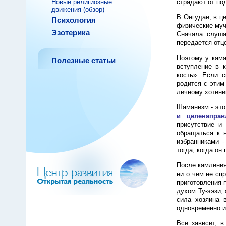
Новые религиозные
страдают от по
движения (обзор)
В Онгудае, в ц
Психология
физические муче
Эзотерика
Сначала слуша
передается отц
Поэтому у кама
Полезные статьи
вступление в к
кость». Если с
родится с этим
личному хотени
Шаманизм - это
и целенаправ
присутствие и
обращаться к н
избранниками 
тогда, когда он
После камления
ни о чем не сп
приготовления 
духом Ту-ээзи,
сила хозяина 
одновременно и
Все зависит, в