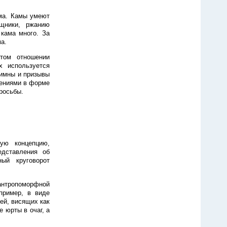
ама. Камы умеют
ощники, ржанию
 кама много. За
а.
том отношении
х используется
гимны и призывы
лениями в форме
росьбы.
ую концепцию,
едставления об
ый круговорот
 антропоморфной
пример, в виде
ей, висящих как
 юрты в очаг, а