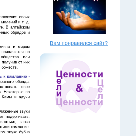
изложения своих
 молений и т. д.
те. В алтайском
нных обрядов и
Вам понравился сайт?
живых и миром
 появляются по
 общества или
 получив от них
 божеств.
ь к камланию -
нешнего обряда.
ствовать свое
. Некоторые по
. Камы и адучи
тлаженные звуки
ет подергивать,
вляться, глаза
ратили камлание.
ом звуке бубна