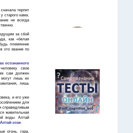
 сначала терпит
 у старого кама.
ание не всегда
ственно.
ведущим за сбой
ода, как «белая
будь племянник
в это звание по
ах осознанного
человеку свое
век сам должен
 могут лишь их
камлания, лишь
века, и его уже
пособлением для
 и справедливым
ься живительная
ой воды. Алтай
Алтай-ээзи
.
ые огонь, гора,