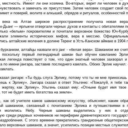
о, местность. Имеют ли они хозяина. Во-вторых, верит ли человек в дух
 чувствовать и замечать их присутствие. Затем человек создает свой п
имет и поверий, молитв и алкышей, обрядов и ритуалов, особенностей п
века на Алтае широкое распространение получила новая вер
к-Дьанг — ярлыкчи отвергали черных духов и контакты с обитателями п
лько «белым» покровителям и почитали верховное божество Юч-Курбу
жали элементы исторических мифов, вера в мессию. Официальны
лись алтайские моления в долине Теренг в Усть-Канском аймаке в 1904 г
бурханизм, алтайцы назвали его jанг - «белая вера». Шаманизм же счит
, поскольку первый легендарный шаман был обучен камланию Эрли
ская легенда повествует о том, что один знатный человек захворал и
а по имени jангара, заставив последнего камлать. Обоих Эрлик научил:
 камлать.
казал jангаре: «Ты будь слуга Эрлику, потому что ты не мне приносишь
ешь к Эрлику». Jангара сказал в ответ Ульгеню: «Пожалуй, я тебе т
 жертву, как Эрлику». Ульгень сказал ему: «Отныне будет имя твое
 тот не будет иметь богатства на земле».
 как об учителе камов шаманскому искусству, объясняет, каким обр
ый шаманизм, связанный с почитанием Эрлика и путешествиями в 
и молились Небу. Черные шаманы выделились у них в отде
ую среди рядовых кочевников ни периферии древнетюркского государс
раздробления. С этого времени прекратились грандиозные общетюркск
стало верховных шаманов, а значит, усилились позиции местных служител