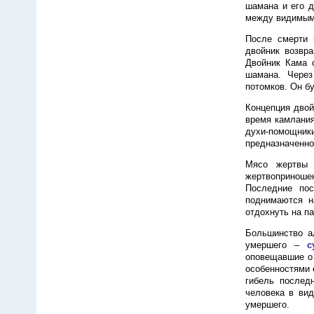
шамана и его д
между видимым
После смерти 
двойник возвр
Двойник Кама о
шамана. Через
потомков. Он б
Концепция двой
время камлания
духи-помощник
предназначенно
Мясо жертвы 
жертвоприношен
Последние по
поднимаются н
отдохнуть на па
Большинство а
умершего –
с
оповещавшие о 
особенностями 
гибель послед
человека в вид
умершего.