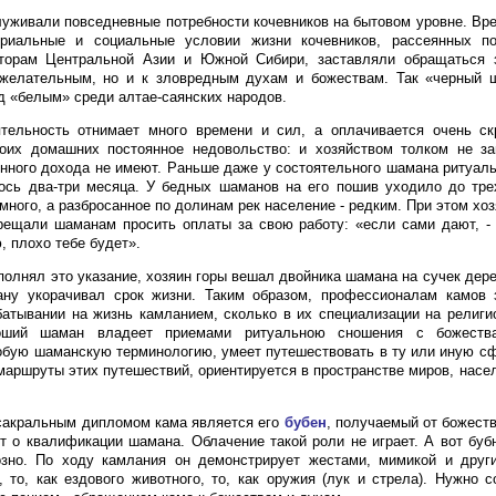
уживали повседневные потребности кочевников на бытовом уровне. Вр
риальные и социальные условии жизни кочевников, рассеянных п
торам Центральной Азии и Южной Сибири, заставляли обращаться
ожелательным, но и к зловредным духам и божествам. Так «черный 
д «белым» среди алтае-саянских народов.
тельность отнимает много времени и сил, а оплачивается очень с
оих домашних постоянное недовольство: и хозяйством толком не за
нного дохода не имеют. Раньше даже у состоятельного шамана ритуаль
лось два-три месяца. У бедных шаманов на его пошив уходило до тр
много, а разбросанное по долинам рек население - редким. При этом хо
рещали шаманам просить оплаты за свою работу: «если сами дают, -
, плохо тебе будет».
полнял это указание, хозяин горы вешал двойника шамана на сучек дере
ну укорачивал срок жизни. Таким образом, профессионалам камов 
батывании на жизнь камланием, сколько в их специализации на религи
роший шаман владеет приемами ритуальною сношения с божеств
обую шаманскую терминологию, умеет путешествовать в ту или иную с
 маршруты этих путешествий, ориентируется в пространстве миров, насе
сакральным дипломом кама является его
бубен
, получаемый от божеств
т о квалификации шамана. Облачение такой роли не играет. А вот бу
озно. По ходу камлания он демонстрирует жестами, мимикой и друг
, то, как ездового животного, то, как оружия (лук и стрела). Нужно с