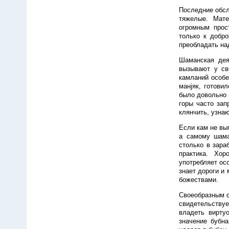
Последние обсл
тяжелые. Мате
огромным прос
только к добр
преобладать на
Шаманская дея
вызывают у св
камланий особе
манjяк, готови
было довольно 
горы часто зап
клянчить, узнаю
Если кам не вы
а самому шама
столько в зара
практика. Хо
употребляет ос
знает дороги и
божествами.
Своеобразным 
свидетельствуе
владеть вирту
значение бубна