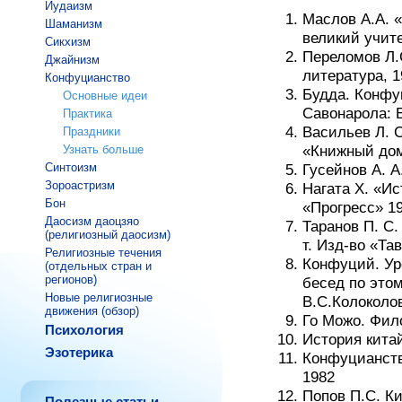
Иудаизм
Маслов А.А. 
Шаманизм
великий учите
Сикхизм
Переломов Л.
Джайнизм
литература, 1
Конфуцианство
Будда. Конфу
Основные идеи
Савонарола: Б
Практика
Васильев Л. С
Праздники
Узнать больше
«Книжный дом
Синтоизм
Гусейнов А. А
Зороастризм
Нагата Х. «И
Бон
«Прогресс» 1
Даосизм даоцзяо
Таранов П. С.
(религиозный даосизм)
т. Изд-во «Та
Религиозные течения
Конфуций. Ур
(отдельных стран и
регионов)
бесед по этом
Новые религиозные
В.С.Колоколо
движения (обзор)
Го Можо. Фил
Психология
История кита
Эзотерика
Конфуцианство
1982
Попов П.С. К
Полезные статьи