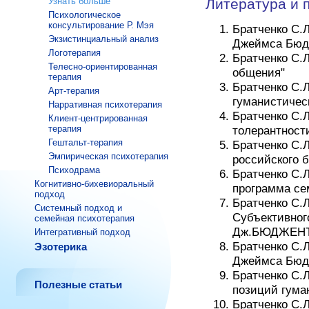
Узнать больше
Литература и 
Психологическое
консультирование Р. Мэя
Братченко С.
Экзистинциальный анализ
Джеймса Бюдж
Логотерапия
Братченко С.
Телесно-ориентированная
общения"
терапия
Братченко С.
Арт-терапия
гуманистическ
Нарративная психотерапия
Братченко С.
Клиент-центрированная
терапия
толерантност
Гештальт-терапия
Братченко С.
Эмпирическая психотерапия
российского 
Психодрама
Братченко С.Л
Когнитивно-бихевиоральный
программа се
подход
Братченко С.Л
Системный подход и
Субъективног
семейная психотерапия
Дж.БЮДЖЕНТА
Интегративный подход
Братченко С.
Эзотерика
Джеймса Бюдж
Братченко С.
Полезные статьи
позиций гума
Братченко С.Л