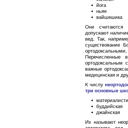
йога
ньяя
вайшешика
Они считаются 
допускают наличие
вед. Так, наприм
существование Бо
ортодоксальны
Перечисленные 
ортодоксальным 
важные ортодокса
медицинская и дру
К числу
неортодо
три основные шк
материалисти
буддийская
джайнская
Их называют неор