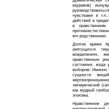
Драматическая с
кауравов) вынуж
руководствовать
чувствами и т.п.
действий в преде
в нравственном
противоестествен
его родственники.
Долгое время А
(мятущихся тек
вожделениях, ж
нравственные р
состоянии, когда
выбором. Именно 
сущности веще
жертвоприношен
эмпирической (свя
как мудрый свобо
эгоизма.
Нравственное д
ригористический 