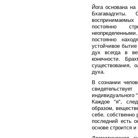
Йога основана на
Бхагавадгиты. 
воспринимаемых
постоянно ст
неопределенным
постоянно наход
устойчивое бытие 
дух всегда в ве
конечности. Брах
существования, о
духа.
В сознании челов
свидетельству
индивидуального “я
Каждое “я”, след
образом, веществе
себе, собственно 
последний есть о
основе строится и 