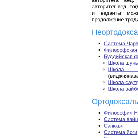
авторитета вед
авторитет вед, то
и веданты можн
продолжение трад
Неортодокс
Система Чарв
Философская
Буддийская 
Школа шунь
Школа су
(виджнянав
Школа саут
Школа вайб
Ортодоксал
Философия Н
Система вай
Санкхья
Система йоги