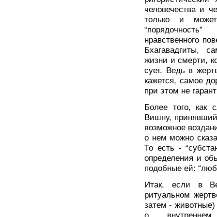
человечества и ч
только и может 
“порядочность
нравственного пов
Бхагавадгиты, с
жизни и смерти, к
сует. Ведь в жерт
кажется, самое до
при этом не гаран
Более того, как 
Вишну, принявший
возможное воздан
о нем можно сказа
То есть - “субст
определения и обы
подобные ей: “любо
Итак, если в В
ритуальном жертв
затем - животные) 
о внутреннем