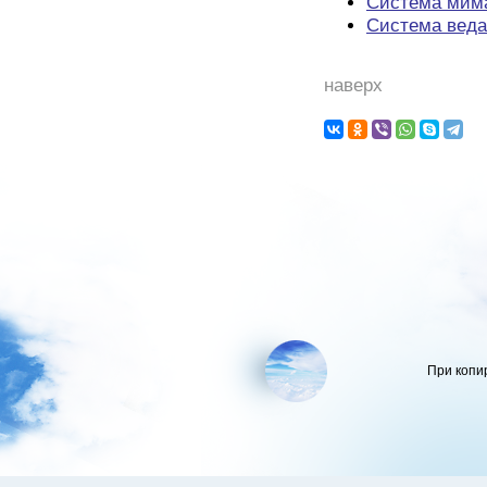
Система мим
Система вед
наверх
При копи