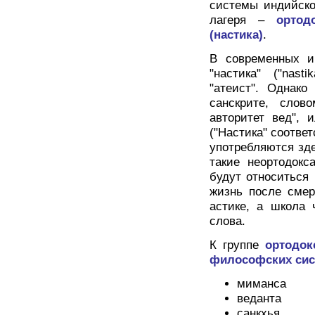
системы индийск
лагеря –
ортод
(настика)
.
В современных ин
"настика" ("nast
"атеист". Однако
санскрите, слов
авторитет вед", 
("Настика" соотве
употребляются зд
такие неортодокс
будут относиться 
жизнь после смер
астике, а школа 
слова.
К группе
ортодо
философских сис
миманса
веданта
санкхья