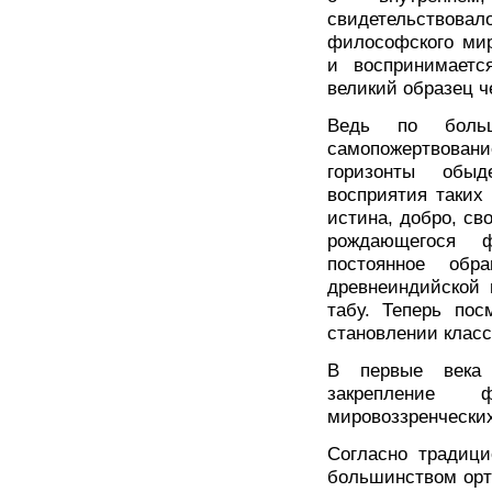
свидетельствов
философского мир
и воспринимается
великий образец ч
Ведь по больш
самопожертвова
горизонты обыд
восприятия таких
истина, добро, св
рождающегося ф
постоянное обр
древнеиндийской 
табу. Теперь пос
становлении клас
В первые века 
закрепление 
мировоззренчески
Согласно традиц
большинством орт