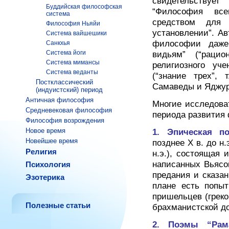
свидетельствует
Буддийская философская
“Философия все
система
средством для 
Философия Ньяйи
установлении”. Ав
Система вайшешики
философии даже 
Санкхья
Система йоги
видьям” (“рацио
Система мимансы
религиозного уче
Система веданты
(“знание трех”, 
Постклассический
Самаведы и Яджур
(индуистский) период
Античная философия
Многие исследова
Средневековая философия
периода развития
Философия возрождения
Новое время
1. Эпическая п
Новейшее время
позднее Х в. до н
Религия
н.э.), состоящая 
написанных Вьясо
Психология
предания и сказа
Эзотерика
плане есть попыт
пришельцев (греков
Полезные статьи
брахманистской до
2. Поэмы “Рам