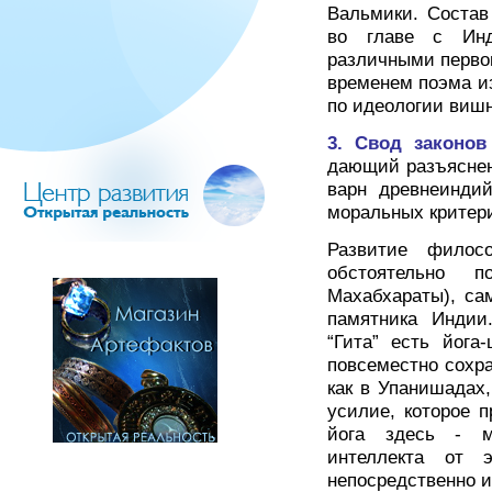
Вальмики. Состав
во главе с Инд
различными первоп
временем поэма из
по идеологии виш
3. Свод законов
дающий разъяснен
варн древнеиндий
моральных критери
Развитие филос
обстоятельно п
Махабхараты), са
памятника Индии
“Гита” есть йога
повсеместно сохра
как в Упанишадах,
усилие, которое 
йога здесь - м
интеллекта от 
непосредственно и