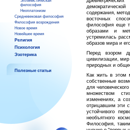
древнегреческ
Эллинистическая
философия
демократическо
Неоплатонизм
содержания, мето
Средневековая философия
восточных спосо
Философия возрождения
философия еще те
Новое время
образами и мет
Новейшее время
устремилась расс
Религия
образов мира и его
Психология
Перед взором д
Эзотерика
цивилизации, мир 
природных и обще
Полезные статьи
Как жить в этом 
собственные возм
для человеческог
множеством сти
изменениях, а со
отрицавшим эти с
устойчивого перв
необъятного кос
Философия, таким
учение о "первых 