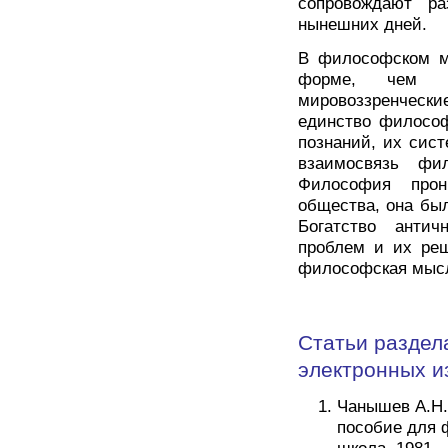
сопровождают р
нынешних дней.
В философском м
форме, чем э
мировоззренческ
единство филосо
познаний, их сис
взаимосвязь фи
Философия прон
общества, она бы
Богатство антич
проблем и их реш
философская мысл
Статьи раздел
электронных и
Чанышев А.Н.
пособие для ф