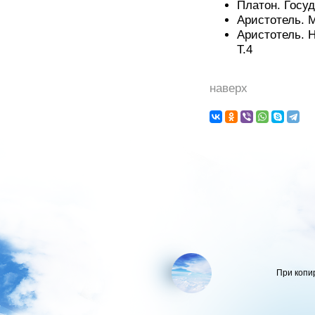
Платон. Госуда
Аристотель. М
Аристотель. Н
Т.4
наверх
При копи