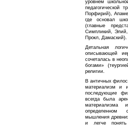
уровнем школьной
педагогической т
Порфирий), Апаме
где основал шк
(главные предс
Симпликий, Элий,
Прокл, Дамаский).
Детальная логи
описывающей иер
сочеталась в неоп
богами» (теурги
религии.
В античных филос
материализм и и
последующие фи
всегда была аре
материализма 
определенном 
мышления древних
и легче понять