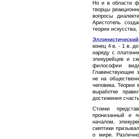
Но и в области ф
творцы реакционн
вопросы диалекти
Аристотель созда
теории искусства,
Эллинистический
конец 4 в. - 1 в. 
наряду с платони
эпикурейцев и ск
философии видя
Главенствующее з
не на общественн
человека. Теории 
выработке прави
достижения счасть
Стоики предста
пронизанный и п
началом, эпикур
скептики призывал
о мире. Различн