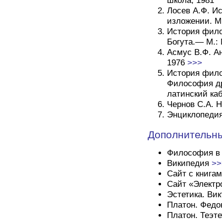
школа, 1981
Лосев А.Ф. И
изложении. М.
История фило
Богута.— М.:
Асмус В.Ф. А
1976
>>>
История фило
Философия дре
латинский каби
Чернов С.А. 
Энциклопедия
Дополнительны
Философия в 
Википедия
>>
Сайт с книга
Сайт «Электр
Эстетика. Ви
Платон. Федон 
Платон. Теэтет