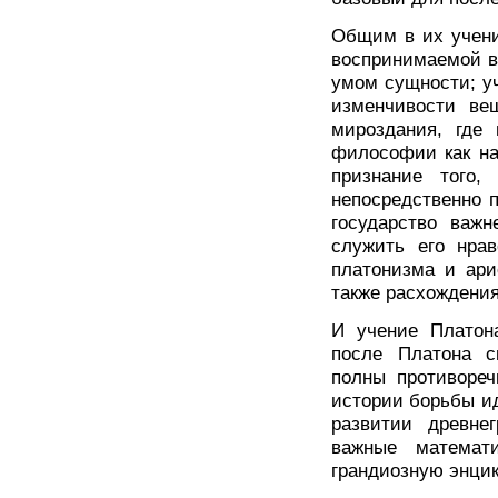
Общим в их учени
воспринимаемой в
умом сущности; уч
изменчивости ве
мироздания, где 
философии как на
признание того,
непосредственно п
государство важ
служить его нра
платонизма и ари
также расхождения
И учение Платона
после Платона с
полны противоре
истории борьбы и
развитии древне
важные математи
грандиозную энци