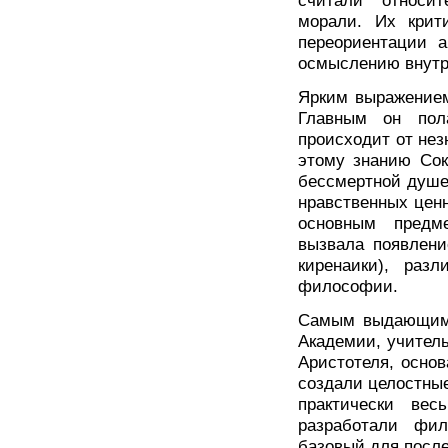
считали относи
морали. Их крит
переориентации 
осмыслению внутр
Ярким выражением
Главным он пола
происходит от нез
этому знанию Сок
бессмертной душе,
нравственных цен
основным предм
вызвала появление
киренаики), раз
философии.
Самым выдающимс
Академии, учитель
Аристотеля, осно
создали целостны
практически вес
разработали фи
базовый для посл