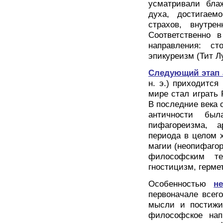
усматривали бла
духа, достигае
страхов, внутре
Соответственно 
направления: ст
эпикуреизм (Тит Л
Следующий этап
н. э.) приходитс
мире стал играть 
В последние века
античности был
пифагореизма, 
периода в целом х
магии (неопифагор
философским те
гностицизм, герме
Особенностью
н
первоначале всег
мысли и постижим
философское нап