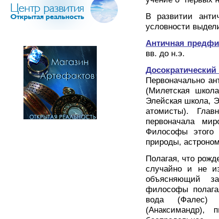
В развитии анти
условности выдели
Античная предф
вв. до н.э.
Досократический
Первоначально ан
(Милетская школа
Элейская школа, Э
атомисты). Гла
первоначала мир
Философы этого 
природы, астроном
Полагая, что рожд
случайно и не из
объясняющий за
философы полага
вода (Фалес) 
(Анаксимандр),