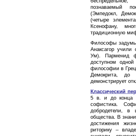
беспредельное
познаваемый по
(Эмпедокл, Демок
(четыре элемента
Ксенофану, мно
традиционную миф
Философы задумыв
Анаксагор учили 
Ум). Парменид 
доступном одной
философии в Грец
Демокрита, до
демонстрирует от
Классический пе
5 в. и до конца 
софистика. Соф
добродетели, в
общества. В знан
достижения жизн
риторику – влад