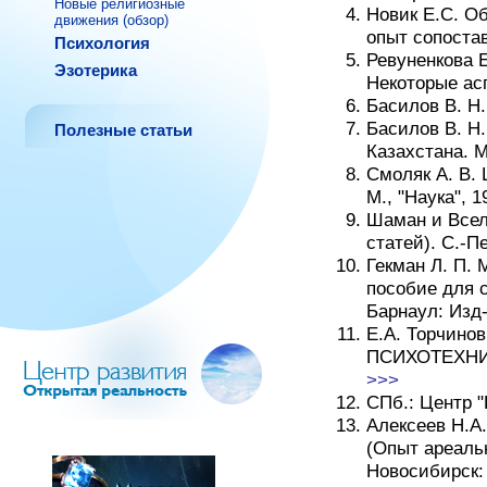
Новые религиозные
Новик Е.С. О
движения (обзор)
опыт сопостав
Психология
Ревуненкова 
Эзотерика
Некоторые асп
Басилов В. Н.
Басилов В. Н
Полезные статьи
Казахстана. М
Смоляк А. В.
М., "Наука", 1
Шаман и Всел
статей). С.-Пе
Гекман Л. П.
пособие для с
Барнаул: Изд
Е.А. Торчин
ПСИХОТЕХН
>>>
СПб.: Центp "
Алексеев Н.А
(Опыт ареаль
Новосибирск: 