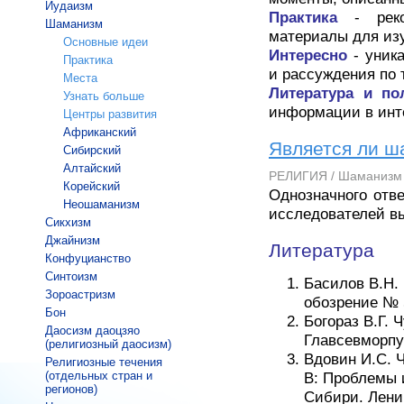
Иудаизм
Практика
- рек
Шаманизм
материалы для из
Основные идеи
Интересно
- уник
Практика
и рассуждения по
Места
Литература и п
Узнать больше
информации в инт
Центры развития
Африканский
Является ли ш
Сибирский
Алтайский
РЕЛИГИЯ / Шаманизм
Корейский
Однозначного отве
Неошаманизм
исследователей вы
Сикхизм
Джайнизм
Литература
Конфуцианство
Синтоизм
Басилов В.Н.
Зороастризм
обозрение № 5
Бон
Богораз В.Г. 
Даосизм даоцзяо
Главсевморпу
(религиозный даосизм)
Вдовин И.С. 
Религиозные течения
(отдельных стран и
В: Проблемы 
регионов)
Сибири. Ленин