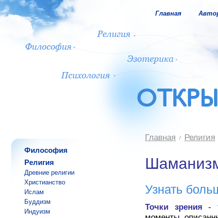
Главная
Авто
Главная
Религия
Философия
Шаманиз
Религия
Древние религии
Христианство
Узнать боль
Ислам
Буддизм
Точки зрения
- т
Индуизм
моменты, описанн