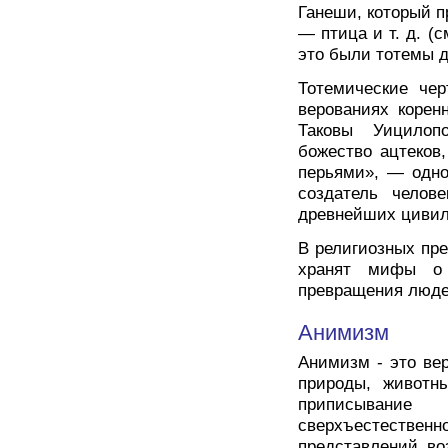
Ганеши, который п
— птица и т. д. (
это были тотемы д
Тотемические чер
верованиях корен
Таковы Уицилоп
божество ацтеков
перьями», — одно
создатель челов
древнейших цивил
В религиозных пр
хранят мифы о 
превращения люде
Анимизм
Анимизм - это ве
природы, животн
приписывани
сверхъестествен
представлений во