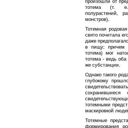
произошли от пре
тотема (т. е.
полурастений, р
монстров).
Тотемная родовая
свято почитала ег
даже предполагал
в пищу; причем 
тотема) мог нато
тотема - ведь оба
же субстанции.
Однако такого род
глубокому прошло
свидетельствова
сохранившиеся 
свидетельствующ
тотемными предст
маскировкой люде
Тотемные предст
формирования ро