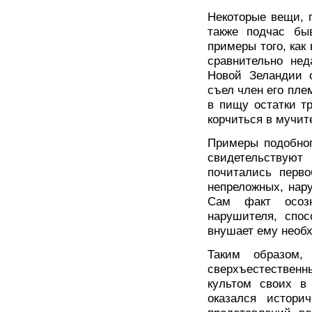
Некоторые вещи, 
также подчас бы
примеры того, как
сравнительно не
Новой Зеландии о
съел член его пле
в пищу остатки т
корчиться в мучит
Примеры подобног
свидетельствуют
почитались перв
непреложных, нар
Сам факт осозн
нарушителя, спос
внушает ему необ
Таким образом,
сверхъестественн
культом своих в 
оказался истори