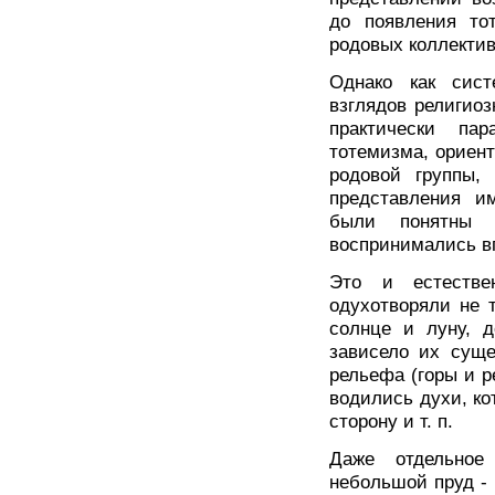
до появления то
родовых коллективо
Однако как сист
взглядов религио
практически па
тотемизма, ориент
родовой группы,
представления и
были понятны 
воспринимались в
Это и естестве
одухотворяли не 
солнце и луну, д
зависело их суще
рельефа (горы и ре
водились духи, ко
сторону и т. п.
Даже отдельное 
небольшой пруд - 