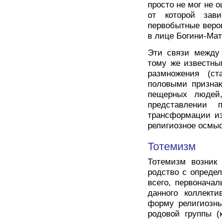
просто не мог не 
от которой зав
первобытные веро
в лице Богини-Мат
Эти связи между
тому же известны
размножения (ст
половыми признак
пещерных людей,
представлении 
трансформации из
религиозное осмы
Тотемизм
Тотемизм возник
родство с опреде
всего, первонача
данного коллекти
форму религиозны
родовой группы (