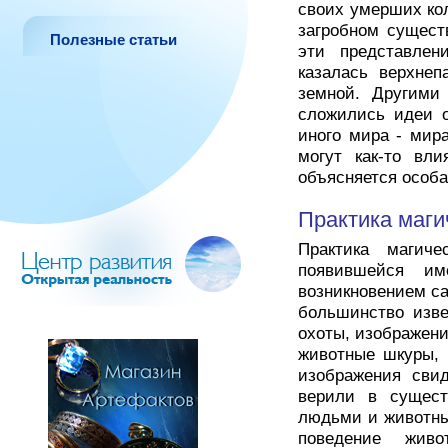
своих умерших ко
загробном сущест
Полезные статьи
эти представлен
казалась верхне
земной. Другими
сложились идеи о
иного мира - мир
могут как-то вл
объясняется особа
Практика маги
Практика магич
появившейся им
возникновением са
большинство изве
охоты, изображен
животные шкуры, 
изображения сви
верили в сущест
людьми и животны
поведение жив