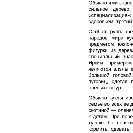
Обычно ими станов
сильное дерево
«специализация»:
здоровьем, третий
Особая группа фе
народов мира ку
предметом поклон
фигурки из дерев
специальный знак
Ярким примером
являются алэлы е
большой головой
пуговиц, одетая 
оленьих шкур.
Обычно куклы изо
семье во всех её 
скотиной — оленя
к детям. При пер
туеске. По понят
кормить, одевать,