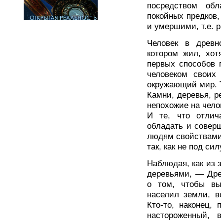
посредством об
покойных предков
и умершими, т.е. 
Человек в древн
котором жил, хо
первых способов 
человеком своих
окружающий мир. Т
Камни, деревья, р
непохожие на челов
И те, что отлич
обладать и совер
людям свойствами.
так, как не под си
Наблюдая, как из 
деревьями, — Дре
о том, чтобы вы
населил земли, в
Кто-то, наконец, 
настороженный, 