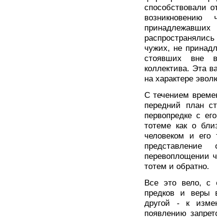
способствовали о
возникновению 
принадлежавших
распространялись
чужих, не принад
стоявших вне в
коллектива. Эта в
на характере эвол
С течением времен
передний план ст
первопредке с ег
тотеме как о бли
человеком и его 
представление
перевоплощении че
тотем и обратно.
Все это вело, с 
предков и веры 
другой - к изме
появлению запрет