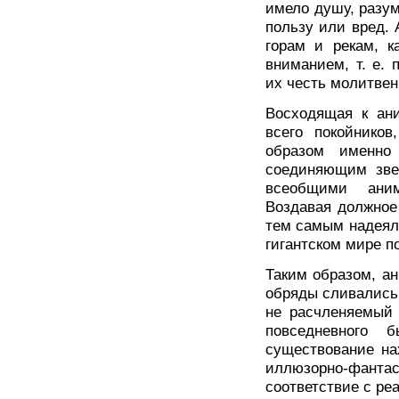
имело душу, разум
пользу или вред. 
горам и рекам, к
вниманием, т. е.
их честь молитвен
Восходящая к ан
всего покойнико
образом именно
соединяющим зве
всеобщими аним
Воздавая должное
тем самым надеяли
гигантском мире п
Таким образом, а
обряды сливались 
не расчленяемый 
повседневного 
существование на
иллюзорно-фантас
соответствие с ре