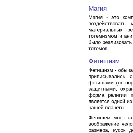
Магия
Магия - это ком
воздействовать 
материальных ре
тотемизмом и ани
было реализовать
тотемов.
Фетишизм
Фетишизм - обыча
приписывались с
фетишами (от пор
защитными, охра
форма религии п
является одной и
нашей планеты.
Фетишем мог ста
воображение чело
размера, кусок д