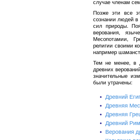
случае членам сем
Позже эти все э
сознании людей в 
сил природы. Поя
верования, языч
Месопотамии, Г
религии своими ко
например шаманст
Тем не менее, в 
древних веровани
значительные изм
были утрачены:
Древний Еги
Древняя Мес
Древняя Гре
Древний Рим
Верования д