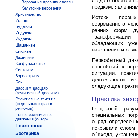
Сюда относятся п
Верования древних славян
предкам, явления
Кельтские верования
Христианство
Истоки первых
Ислам
современного чел
Буддизм
ранних форм ду
Индуизм
трансформации
Иудаизм
обладающих уже
Шаманизм
накопления и осмы
Сикхизм
Джайнизм
Первобытный дика
Конфуцианство
способный к опре
Синтоизм
ситуации, практи
Зороастризм
деятельности, и
Бон
следующие практи
Даосизм даоцзяо
(религиозный даосизм)
Практика захо
Религиозные течения
(отдельных стран и
Пещерный разум
регионов)
специальных погр
Новые религиозные
движения (обзор)
обряд определенн
Психология
покрывали слоем 
Эзотерика
обихода, украшения