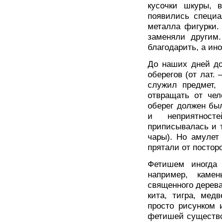
кусочки шкуры, в
появились специа
металла фигурки.
заменяли другим
благодарить, а ин
До наших дней д
оберегов (от лат.
служил предмет, 
отвращать от чел
оберег должен был
и неприятност
приписывалась и т
чары). Но амулет
прятали от посторо
Фетишем иногда 
например, камен
священного дерева
кита, тигра, мед
просто рисунком 
фетишей существо