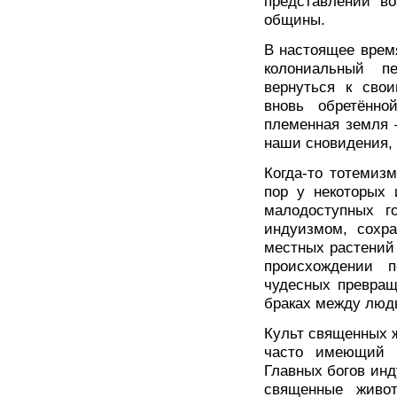
представлений в
общины.
В настоящее врем
колониальный п
вернуться к сво
вновь обретённ
племенная земля 
наши сновидения,
Когда-то тотемиз
пор у некоторых 
малодоступных г
индуизмом, сохра
местных растений
происхождении 
чудесных превращ
браках между люд
Культ священных ж
часто имеющий 
Главных богов инд
священные живот