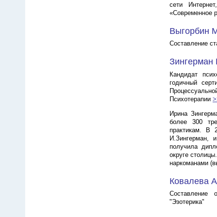
сети Интерне
«Современное 
Выгорбин 
Составление ст
Зингерман
Кандидат псих
годичный серт
Процессуально
Психотерапии
>
Ирина Зингерма
более 300 тре
практикам. В 
И.Зингерман, 
получила дипл
округе столицы
наркоманами (в
Ковалева 
Составление о
"Эзотерика"