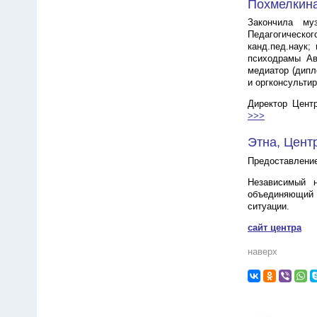
Похмелкин
Закончила му
Педагогическог
канд.пед.наук;
психодрамы Авс
медиатор (дипл
и оргконсульти
Директор Цент
>>>
Этна, Цент
Предоставление
Независимый н
объединяющий у
ситуации.
сайт центра
наверх