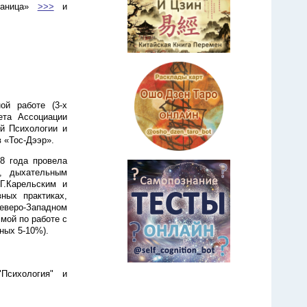
траница»
>>>
и
ой работе (3-х
ета Ассоциации
й Психологии и
 «Тос-Дээр».
8 года провела
и, дыхательным
Г.Карельским и
ных практиках,
еверо-Западном
мой по работе с
ных 5-10%).
"Психология" и