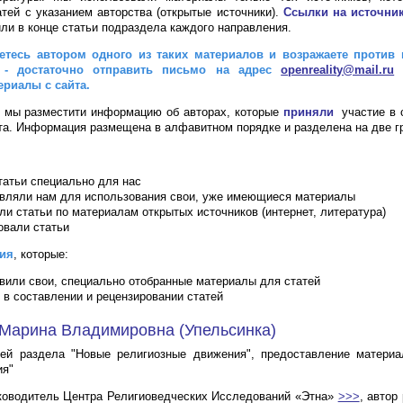
атей с указанием авторства (открытые источники).
Ссылки на источни
или в конце статьи подраздела каждого направления.
тесь автором одного из таких материалов и возражаете против
 - достаточно отправить письмо на адрес
openreality@mail.ru
и
ериалы с сайта.
 мы разместити информацию об авторах, которые
приняли
участие в 
та. Информация размещена в алфавитном порядке и разделена на две г
татьи специально для нас
вляли нам для использования свои, уже имеющиеся материалы
ли статьи по материалам открытых источников (интернет, литература)
овали статьи
ия
, которые:
вили свои, специально отобранные материалы для статей
 в составлении и рецензировании статей
Марина Владимировна (Упельсинка)
тей раздела "Новые религиозные движения", предоставление материа
ия"
ководитель Центра Религиоведческих Исследований «Этна»
>>>
, автор