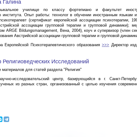
а Галина
зыкальное училище по классу фортепиано и факультет иност
о института. Опыт работы: технолог в обучении иностранным языкам и
 психотерапевт (сертификат европейской ассоциации психотерапии, 19
трийской ассоциации групповой терапии и групповой динамики); мед
ом ARGE Bildungsmanagement, Вена, 2004), коуч и супервизор (член се
рования Австрийской ассоциации групповой терапии и групповой динамики
ра Европейской Психотерапевтического образования
>>>
Директор изд
р Религиоведческих Исследований
 материалов для статей раздела "Религия"
аучно-исследовательский центр, базирующийся в г. Санкт-Петербу
ченых из разных стран, организованный с целью изучения современн