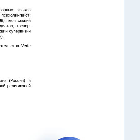
ранных языков
 психолингвист;
99; член секции
иатор, тренер-
кции супервизии
).
ательства Verte
рге (Россия) и
ой религиозной