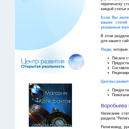
перепечатку ст
каждой статьи 
Если Вы являе
ваших статей
указанные мат
В этом разделе
для нашего сай
Люди
, которые:
Писали с
Предоста
Составля
Рецензир
Центры развит
Предоста
Помогали
Воробьева 
Написание ста
раздела "Религ
Религиовед, ру