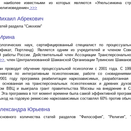
т, наиболее известными из которых являются «Упельсинкина с
религиоведение»
>>>
Михаил Абрекович
атей раздела "Сикхизм"
 Ирина
ологических наук, сертифицированный специалист по процессуальн
ификат, Портленд). Является одним из учредителей и членом Сов
й работы России. Действительный член Ассоциации Трансперсонально
>>
, член Централизованной Шаманской Организации Тувинских Шаманов
н проводит обучение процессуальной психологии с 2001 года. С 199
нингов по интегративным психотехникам, работе со сновидениям
2001 году программа реабилитации наркозависимых, разработанная 
и основанная на трансперсональных психотехниках и древних духов
ом ВВЦ и выиграла грант правительства Москвы на внедрение в С
. Эта программа в тот момент времени была самой эффективной програм
ыход на годовую ремиссию наркозависимых составлял 60% против обыч
Александра Юрьевна
сновного количества статей разделов "Философия", "Религия", 