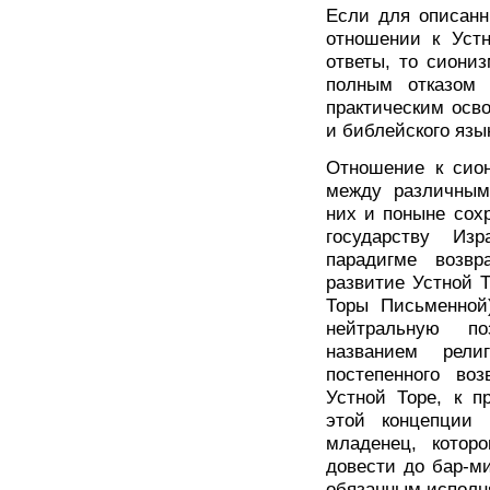
Если для описан
отношении к Устн
ответы, то сиони
полным отказом 
практическим осв
и библейского язы
Отношение к сион
между различным
них и поныне сох
государству Из
парадигме возв
развитие Устной 
Торы Письменной)
нейтральную по
названием рели
постепенного воз
Устной Торе, к п
этой концепции 
младенец, котор
довести до бар-ми
обязанным исполн