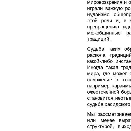
мировоззрения и 
играли важную ро
иудаизме общепр
этой роли и, в 
превращению иде
межобщинные ра
традиций.
Судьба таких обр
раскола традиц
какой-либо инста
Иногда такая тра
мира, где может 
положение в это
например, караимы 
ожесточенной бор
становится неотъ
судьба хасидского
Мы рассматривае
или менее выраж
структурой, вых