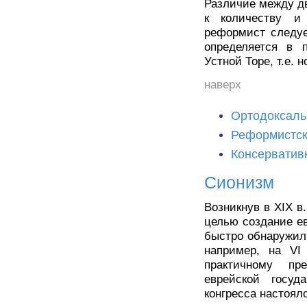
Различие между дв
к количеству и
реформист следуе
определяется в 
Устной Торе, т.е. 
наверх
Ортодоксаль
Реформистск
Консерватив
Сионизм
Возникнув в XIX в
целью создание ев
быстро обнаружил 
например, на VI 
практичному пр
еврейской госуд
конгресса настоял