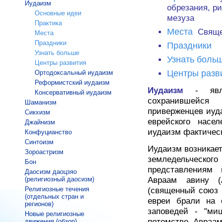
Иудаизм
обрезания, ри
Основные идеи
мезуза
Практика
Места
Священ
Места
Праздники
Праздники
Узнать больше
Узнать боль
Центры развития
Центры разв
Ортодоксальный иудаизм
Реформистский иудаизм
Иудаизм
- яв
Консервативный иудаизм
сохранившейся
Шаманизм
приверженцев иуд
Сикхизм
еврейского насе
Джайнизм
иудаизм фактическ
Конфуцианство
Синтоизм
Иудаизм возникает 
Зороастризм
земледельческого
Бон
представлениям
Даосизм даоцзяо
(религиозный даосизм)
Авраам авину (
Религиозные течения
(священный союз -
(отдельных стран и
евреи брали на 
регионов)
заповедей - "ми
Новые религиозные
потомство Авраам
движения (обзор)