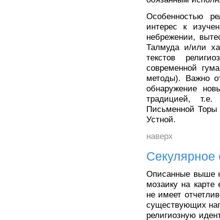
Особенностью ре
интерес к изуче
небрежении, выте
Талмуда и/или ха
текстов религи
современной гума
методы). Важно о
обнаружение нов
традицией, т.е
Письменной Торы 
Устной.
наверх
Секулярное 
Описанные выше н
мозаику на карте
не имеет отчетли
существующих нап
религиозную иден