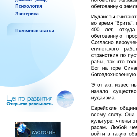
Психология
обетованную земл
Эзотерика
Иудаисты считают,
во время "брита",
400 лет, откуд
Полезные статьи
обетованную про
Согласно вероуче
египетского раб
странствия по пу
рабы, так что то
Бог на горе Сина
боговдохновенную 
Этот акт, известн
начало существ
иудаизма.
Еврейские общин
всему свету. Они
культуре; члены 
расам. Любой чел
войти в такую об