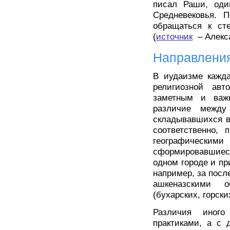
писал Раши, оди
Средневековья. 
обращаться к сте
(
источник
– Алекса
Направления
В иудаизме кажда
религиозной авт
заметным и важ
различие между
складывавшихся в
соответственно, 
географическим
сформировавшиеся
одном городе и пр
например, за посл
ашкеназскими 
(бухарских, горски
Различия иного
практиками, а с 