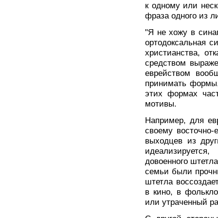
к одному или нес
фраза одного из л
"Я не хожу в синаг
ортодоксальная си
христианства, от
средством выраже
еврейством вообщ
принимать формы,
этих формах част
мотивы.
Например, для ев
своему восточно-
выходцев из друг
идеализируется
довоенного штетла 
семьи были прочны
штетла воссоздает
в кино, в фолькл
или утраченный ра