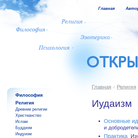
Главная
Авто
Главная
Религия
Философия
Иудаизм
Религия
Древние религии
Христианство
Основные и
Ислам
и добродетел
Буддизм
Индуизм
Практика
Изу