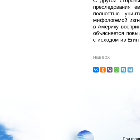
С другой сторон
преследования ев
полностью унич
мифологемой изгн
в Америку восприн
объясняется повы
с исходом из Егип
наверх
При копи