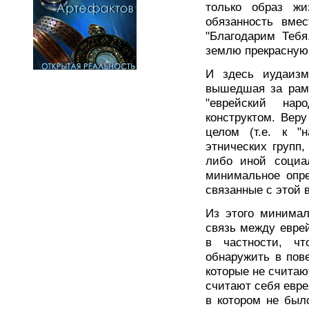
только образ жи
обязанность вме
"Благодарим Тебя
землю прекрасную..
И здесь иудаизм
вышедшая за рамк
"еврейский нар
конструктом. Вер
целом (т.е. к "
этнических групп,
либо иной социал
минимальное опре
связанные с этой в
Из этого минимал
связь между еврей
в частности, чт
обнаружить в пов
которые не считаю
считают себя еврея
в котором не был