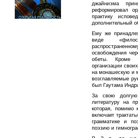
джайнизма прин
реформировал ор
практику испове
дополнительный об
Ему же принадлеж
виде «филосо
распространенном
освобождения чер
обеты. Кроме т
организации своих
на монашескую и 
возглавляемые ру
был Гаутама Индр
За свою долгую
литературу на пр
которая, помимо 
включает трактаты
грамматике и по
поэзию и гимногр