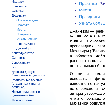
Иудаизм
Практика
Рел
Шаманизм
Места
Сикхизм
Джайнизм
Праздники
Основные идеи
Узнать боль
Практика
Места
Джайнизм — религ
Праздники
6-5 вв. до н.э. и
Узнать больше
Индии. Основат
Шветамбары
проповедник Вар
Дигамбары
Махавиры (“Велики
Конфуцианство
в областях добр
Синтоизм
распространился 
Зороастризм
центральных облас
Бон
Даосизм даоцзяо
О жизни подлин
(религиозный даосизм)
основателя фил
Религиозные течения
известно не так 
(отдельных стран и
регионов)
не определены то
Новые религиозные
авторы утверждаю
движения (обзор)
что это произошл
Психология
Махавира родился