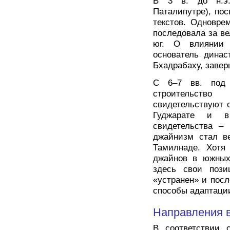
В 3 в. до н.э.
Паталипутре), по
текстов. Одновре
последовала за в
юг. О влиянии 
основатель динас
Бхадрабаху, завер
С 6–7 вв. под 
строительств
свидетельствуют 
Гуджарате и в
свидетельства –
джайнизм стал в
Тамилнаде. Хотя
джайнов в южных
здесь свои поз
«устранен» и пос
способы адаптации
Направления 
В соответствии 