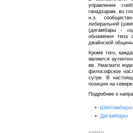
управление соо
ганадхарам, во гл
н.э. сообществ
либеральной (швет
(дигамбары - «о
обнажения тела 
джайнской общины
Кроме того, кажда
является аутенти
вв. Умасвати коди
философское насл
сутре. В настоя
позиции на севере,
Подробнее о напра
Шветамбары
Дигамбары
наверх