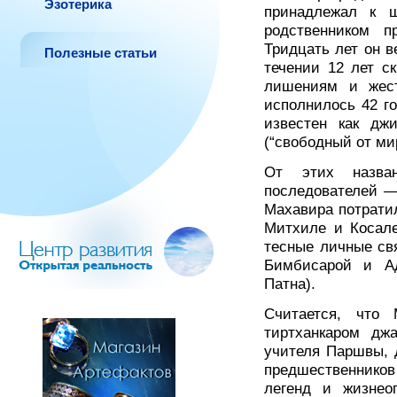
Эзотерика
принадлежал к 
родственником 
Тридцать лет он в
Полезные статьи
течении 12 лет с
лишениям и жест
исполнилось 42 го
известен как джи
(“свободный от ми
От этих назва
последователей —
Махавира потратил
Митхиле и Косале
тесные личные св
Бимбисарой и Ад
Патна).
Считается, что
тиртханкаром дж
учителя Паршвы, д
предшественников
легенд и жизнео