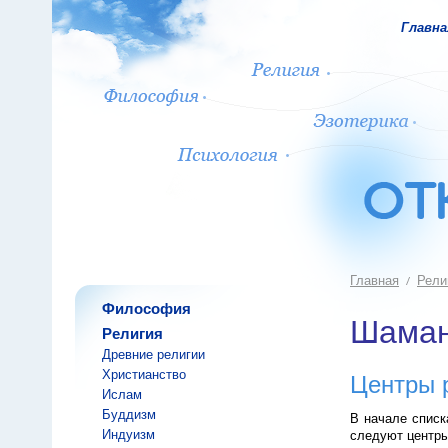
Главна
Главная
Рели
Философия
Шама
Религия
Древние религии
Христианство
Центры 
Ислам
Буддизм
В начале спис
Индуизм
следуют центр