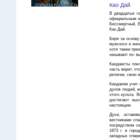
Као Дай
В двадцатых го
официальным на
Бессмертный, Е
Као Дай.
Беря за основу
мужского и жен
хотя также при
называют по- вь
Каодаисты пок
часть верит, чт
религии, свою 
Каодаизм учит 
духов людей, ж
этого культа. 
достигают выс
настоящем.
Духи, остави
вестниками спа
посредством с
1873 г. в горо
западных спирит