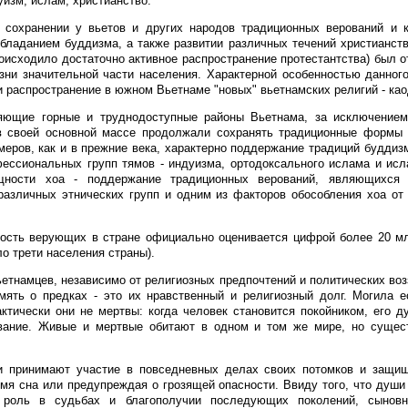
уизм; ислам; христианство.
 сохранении у вьетов и других народов традиционных верований и к
обладанием буддизма, а также развитии различных течений христианства
оисходило достаточно активное распространение протестантства) был о
зни значительной части населения. Характерной особенностью данног
 распространение в южном Вьетнаме "новых" вьетнамских религий - као
яющие горные и труднодоступные районы Вьетнама, за исключение
 в своей основной массе продолжали сохранять традиционные формы 
меров, как и в прежние века, характерно поддержание традиций буддиз
ессиональных групп тямов - индуизма, ортодоксального ислама и исл
щности хоа - поддержание традиционных верований, являющихся
азличных этнических групп и одним из факторов обособления хоа от
сть верующих в стране официально оценивается цифрой более 20 млн
ло трети населения страны).
етнамцев, независимо от религиозных предпочтений и политических возз
мять о предках - это их нравственный и религиозный долг. Могила 
ктически они не мертвы: когда человек становится покойником, его 
вание. Живые и мертвые обитают в одном и том же мире, но сущес
и принимают участие в повседневных делах своих потомков и защищ
мя сна или предупреждая о грозящей опасности. Ввиду того, что души
 роль в судьбах и благополучии последующих поколений, сыновн