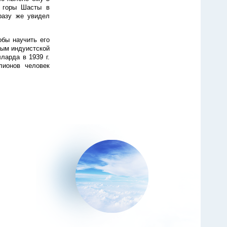
е горы Шасты в
разу же увидел
обы научить его
ным индуистской
ларда в 1939 г.
лионов человек