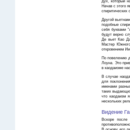
дух, который н
Начав с этого 
спиритических 
Другой вьетнам
подобные спири
себя буквами "
будут верно сл
Де вьет Као Д
Мастер Южного
откровением Ии
По повелению д
Лоуна. Это при
в каодаизме на
В случае наода
для поклонения
именами разных
таких выдающихс
что каодаизм я
нескольких рел
Видение Г
Вскоре после 
противоположно
В основу его л