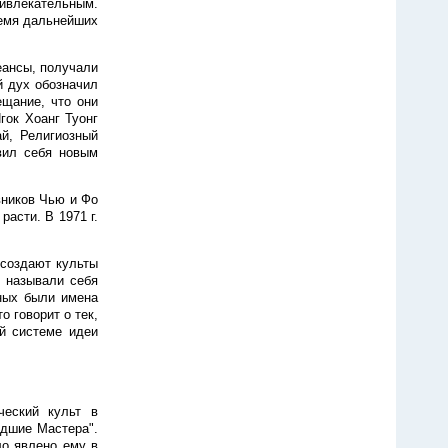
ривлекательным.
ремя дальнейших
еансы, получали
й дух обозначил
ещание, что они
гок Хоанг Туонг
й, Религиозный
вил себя новым
вников Чью и Фо
асти. В 1971 г.
 создают культы
, называли себя
ных были имена
о говорит о тек,
й системе идеи
ческий культ в
едшие Мастера".
ло явлено ему в