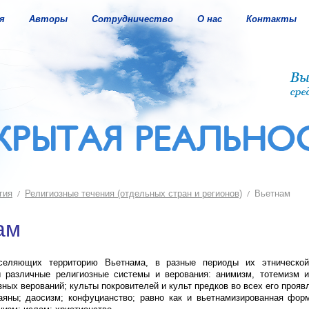
я
Авторы
Сотрудничество
О нас
Контакты
гия
Религиозные течения (отдельных стран и регионов)
Вьетнам
ам
селяющих территорию Вьетнама, в разные периоды их этническо
ы различные религиозные системы и верования: анимизм, тотемизм и
ных верований; культы покровителей и культ предков во всех его прояв
яны; даосизм; конфуцианство; равно как и вьетнамизированная форм