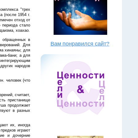
омплекса "трех
 (после 1954 г.
тмечен отход от
о периода стало
даизма, хоахао.
м обращенных в
Вам понравился сайт?
верований. Для
ма хинаяны; для
ама-бани; а для
 интегрирующим
 других народов
. человек (что
рений, считает,
есть пристанище
душа продолжает
твуют в разных
ают их, иногда
 предков играют
ие и дочерние