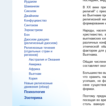
последних; инд
Иудаизм
Шаманизм
В ХХ веке при
Сикхизм
религий" с пре
во Вьетнаме пр
Джайнизм
религиозной жи
Конфуцианство
формирование и
Синтоизм
Зороастризм
Народы, насел
христианство,
Бон
вьетнамских кх
Даосизм даоцзяо
различных конф
(религиозный даосизм)
этнической об
Религиозные течения
фактором для р
(отдельных стран и
Вьетнама.
регионов)
Австралия и Океания
Общая численно
Америка
составляет око
Африка
Большинство вь
Вьетнам
что хранить па
Корея
усопших, но фа
Новые религиозные
свое существо
движения (обзор)
формах.
Психология
Поэтому предк
Эзотерика
посещая во вре
столь важную