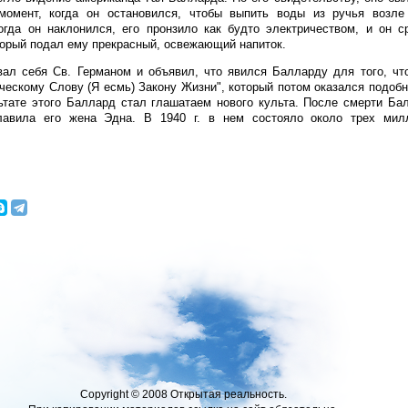
 момент, когда он остановился, чтобы выпить воды из ручья возл
гда он наклонился, его пронзило как будто электричеством, и он с
торый подал ему прекрасный, освежающий напиток.
ал себя Св. Германом и объявил, что явился Балларду для того, чт
ческому Слову (Я есмь) Закону Жизни", который потом оказался подоб
ьтате этого Баллард стал глашатаем нового культа. После смерти Бал
лавила его жена Эдна. В 1940 г. в нем состояло около трех мил
Copyright © 2008 Открытая реальность.