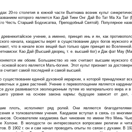
дах 20-го столетия в южной части Вьетнама возник культ синкретичес
званием которого является Као Дай Тиеи Онг Дай Во Тат Ма Ха Тат 
го Честь Старший Бодхисатва, Преподобный Святой). Популярное назв
 древнекитайское учение, а именно, принцип инь и ян, как противопо
ского начала, каодаисты верят в существование двух богов мужского и
знают, что в начале всех вещей был только один принцип во Вселенной.
етнамски: Као Дай (Высший дворец, т. е. высший бог) и Дак фат May (Ма
лоняются им обоим. Большинство из них считают высшим мужского б
о основой всего является Мать-богиня. Этот культ признает за достове
же считает самой последней и самой высшей.
о существовании единой духовной иерархии, к которой принадлежат вс
ивотных и даже растений. Учение о перевоплощении является кардина
Все духи развиваются эволюционным путем из материального мира и в
шего уровня на основе закона кармы: будущее зависит от дел,
вшие плоть, исполняют ряд ролей. Они являются благодетелями 
сения и толкователями учения. Каодаизм вступал в связь со многим
еансов. Основателем каодаизма был чиновник по имени Нго Минь Чью
де Холоне. В молодости он интересовался вопросами религии и чита
ов. В 1902 г. он и сам начал проводить опыты по связи с духами. В 19