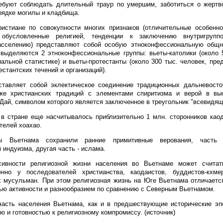
ребуют соблюдать длительный траур по умершим, заботиться о жертв
рядке могилы и кладбища.
истиане по совокупности многих признаков (отличительные особенно
, обусловленные религией, тенденции к заключению внутригрупп
асселению) представляют собой особую этноконфессиональную общн
выделяются 2 этноконфессиональные группы: вьеты-католики (около 
альной статистике) и вьеты-протестанты (около 300 тыс. человек, пр
стантских течений и организаций).
ставляет собой эклектическое соединение традиционных дальневосто
кже христианских традиций с элементами спиритизма и верой в вы
Дай, символом которого является заключенное в треугольник "всевидящ
 в стране еще насчитывалось приблизительно 1 млн. сторонников каод
телей хоахао.
ы Вьетнама сохранили ранние примитивные верования, часть 
 индуизма, другая часть - ислама.
сивности религиозной жизни населения во Вьетнаме может считат
енно у последователей христианства, каодаистов, буддистов-кхм
 мусульман. При этом религиозная жизнь на Юге Вьетнама отличаетс
ью активности и разнообразием по сравнению с Северным Вьетнамом.
асть населения Вьетнама, как и в предшествующие исторические эпо
ю и готовностью к религиозному компромиссу. (источник)