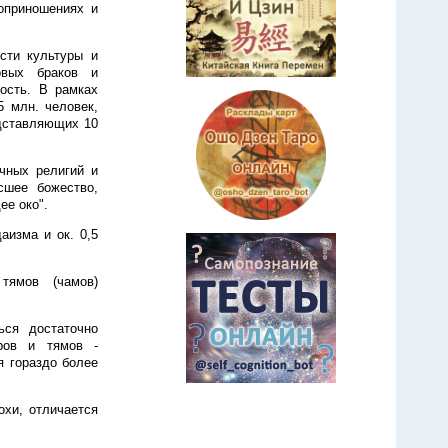
оприношениях и
сти культуры и
овых браков и
ость. В рамках
5 млн. человек,
едставляющих 10
чных религий и
сшее божество,
ее око".
аизма и ок. 0,5
тямов (чамов)
ься достаточно
еров и тямов -
я гораздо более
хи, отличается