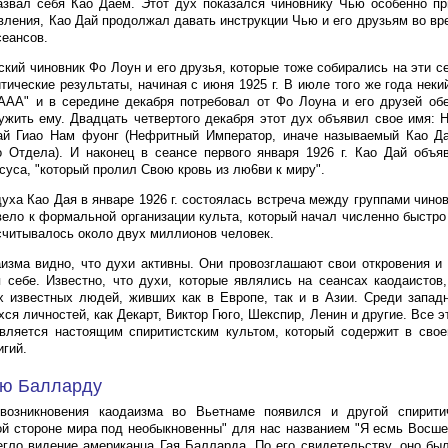
азвал себя Као Даем. Этот дух показался чиновнику Чью особенно п
явления, Као Дай продолжал давать инструкции Чью и его друзьям во в
сеансов.
ский чиновник Фо Лоун и его друзья, которые тоже собирались на эти с
тические результаты, начиная с июня 1925 г. В июле того же года неки
ААА" и в середине декабря потребовал от Фо Лоуна и его друзей об
ужить ему. Двадцать четвертого декабря этот дух объявил свое имя: Н
ай Гиао Нам фуонг (Нефритный Император, иначе называемый Као Да
 Отдела). И наконец в сеансе первого января 1926 г. Као Дай объя
суса, "который пролил Свою кровь из лю6ви к миру".
уха Као Дая в январе 1926 г. состоялась встреча между группами чино
вело к формальной организации культа, который начал численно быстро р
считывалось около двух миллионов человек.
изма видно, что духи активны. Они провозглашают свои откровения и
 себе. Известно, что духи, которые являлись на сеансах каодаистов
 известных людей, живших как в Европе, так и в Азии. Среди запад
я личностей, как Декарт, Виктор Гюго, Шекспир, Ленин и другие. Все эт
вляется настоящим спиритистским культом, который содержит в свое
игий.
аю Балларду
возникновения каодаизма во Вьетнаме появился и другой спирити
й стороне мира под необыкновенны" для нас названием "Я есмь Восш
егло видение американца Гая Балларда. По его свидетельству, оно бы