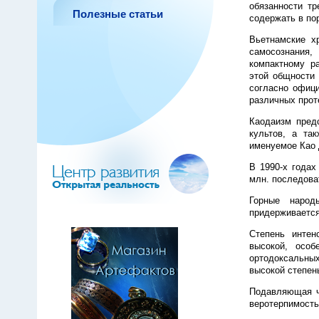
обязанности т
Полезные статьи
содержать в по
Вьетнамские хр
самосознания
компактному р
этой общности 
согласно офици
различных проте
Каодаизм пред
культов, а та
именуемое Као 
В 1990-х годах
млн. последова
Горные народ
придерживается
Степень интен
высокой, особ
ортодоксальных
высокой степен
Подавляющая ч
веротерпимость