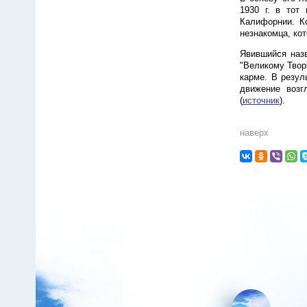
1930 г. в тот
Калифорнии. Ко
незнакомца, ко
Явившийся назв
"Великому Твор
карме. В резул
движение возг
(
источник
).
наверх