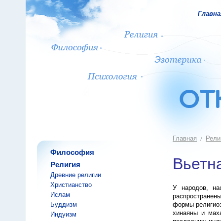
Главна
Главная
Рели
Философия
Вьетн
Религия
Древние религии
Христианство
У народов, на
Ислам
распространен
Буддизм
формы религиоз
хинаяны и маха
Индуизм