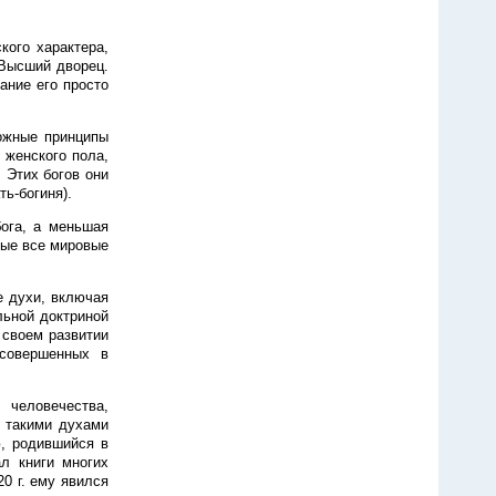
кого характера,
(Высший дворец.
ание его просто
ложные принципы
 женского пола,
 Этих богов они
ть-богиня).
ога, а меньшая
рные все мировые
е духи, включая
льной доктриной
 своем развитии
 совершенных в
человечества,
и такими духами
, родившийся в
л книги многих
20 г. ему явился