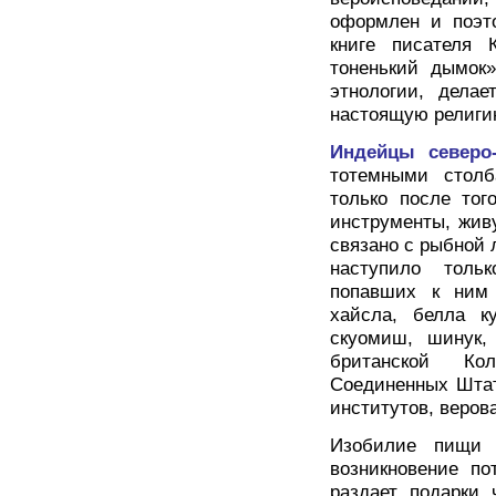
оформлен и поэто
книге писателя 
тоненький дымок»
этнологии, делае
настоящую религи
Индейцы северо-
тотемными столб
только после тог
инструменты, жив
связано с рыбной 
наступило толь
попавших к ним 
хайсла, белла ку
скуомиш, шинук, 
британской Ко
Соединенных Штат
институтов, веров
Изобилие пищи 
возникновение по
раздает подарки 