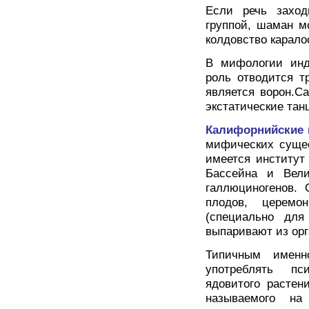
Если речь заход
группой, шаман м
колдовство карало
В мифологии инд
роль отводится тр
является ворон.С
экстатические тан
Калифорнийские
мифических сущес
имеется институт
Бассейна и Вели
галлюциногенов. 
плодов, церемо
(специально для
выпаривают из орг
Типичным именн
употреблять пс
ядовитого растен
называемого н