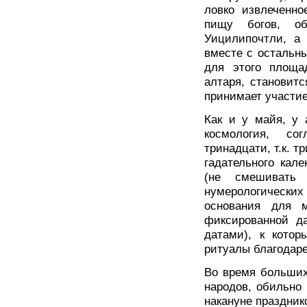
ловко извлеченно
пищу богов, об
Уицилипочтли, а 
вместе с остальн
для этого площа
алтаря, становитс
принимает участие
Как и у майя, у 
космология, со
тринадцати, т.к. 
гадательного кал
(не смешивать
нумерологических
основания для м
фиксированной д
датами), к котор
ритуалы благодаре
Во время больших
народов, обильно 
накануне праздник