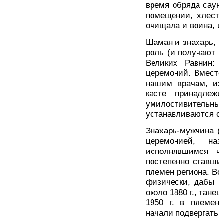
время обряда сау
помещении, хлест
очищала и воина, 
Шаман и знахарь,
роль (и получают
Великих Равнин;
церемоний. Вместе
нашим врачам, и
касте принадлеж
умилостивительны
устанавливаются 
Знахарь-мужчина 
церемонией, н
исполнявшимся 
постепенно ставш
племен региона. 
физически, дабы 
около 1880 г., тан
1950 г. в племе
начали подвергат