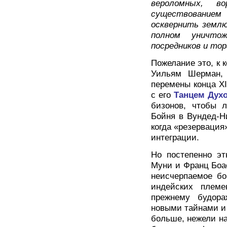
вероломных, в
существованием
осквернить землю
полном уничто
посредников и то
Пожелание это, к 
Уильям Шерман, 
перемены конца X
с его
Танцем Дух
бизонов, чтобы 
Бойня в Вундед-Ни
когда «резервация
интеграции.
Но постепенно эт
Муни и Франц Боас
неисчерпаемое бо
индейских племе
прежнему будора
новыми тайнами и
больше, нежели на