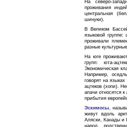
На северо-запа
проживания индей
центральная (бел
шинуки).
В Великом Бассе
языковой группе:
проживали племе
разные культурные
На юге проживаю
групп: юта-ацте
Экономическая кл
Например, оседл
говорят на языках 
ацтеков (хопи). Н
апачи относятся к
прибытия европейс
Эскимосы
, назы
живут вдоль аркт
Аляски, Канады и 
народ, родствен