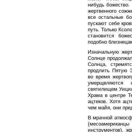
нибудь божество.
жертвенного сожже
все остальные бо
пускают себе кров
путь. Только Ксол
становится боже
подобно близнеца
Изначальную жерт
Солнце продолжал
Солнца, стремят
продлить Пятую Э
во время жертвоп
умерщвляются с
святилищем Уицил
Храма в центре Т
ацтеков. Хотя ац
чем майя, они пре
В мрачной атмосф
(месоамерика
инструментов), ж