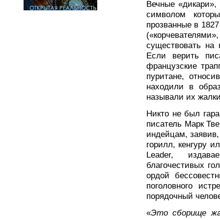
Вечные «дикари»,
символом котор
прозванные в 182
(«корчевателями»
существовать на 
Если верить пис
французские трап
пуритане, относи
находили в обра
называли их жалк
Никто не был гара
писатель Марк Тв
индейцам, заявив,
горилл, кенгуру ил
Leader, издава
благочестивых го
ордой бессовестн
поголовного истр
порядочный челове
«
Это сборище жал