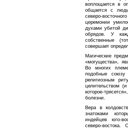
воплощается в о
общается с людь
северо-восточног
церемонии умило
духами убитой ди
обрядов. У каж
собственные (т
совершает опреде
Магические предм
«могущества», яв
Во многих племе
подобные союз
религиозным рит
целительством (и
которое-трясется»
болезни.
Вера в колдовст
знатоками кото
индейцев юго-во
северо-востока.