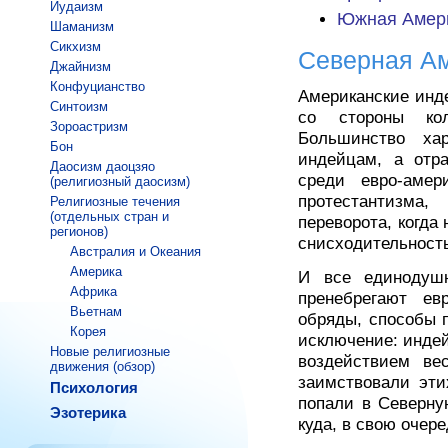
Иудаизм
Южная Амер
Шаманизм
Сикхизм
Северная А
Джайнизм
Конфуцианство
Американские инд
Синтоизм
со стороны кол
Зороастризм
Большинство хар
Бон
индейцам, а отр
Даосизм даоцзяо
среди евро-амер
(религиозный даосизм)
протестантизма,
Религиозные течения
(отдельных стран и
переворота, когда
регионов)
снисходительность
Австралия и Океания
Америка
И все единодуш
Африка
пренебрегают ев
Вьетнам
обряды, способы 
Корея
исключение: инде
Новые религиозные
воздействием ве
движения (обзор)
заимствовали эти
Психология
попали в Северну
Эзотерика
куда, в свою очер