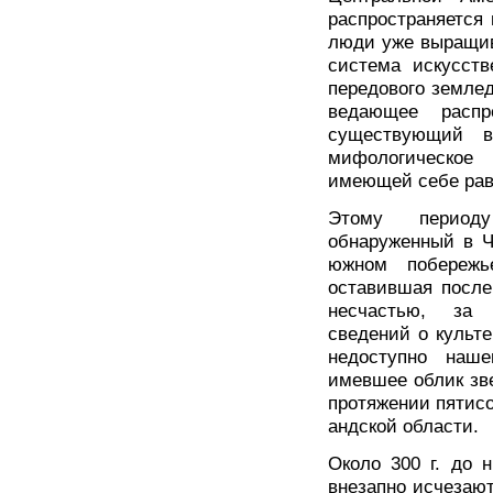
распространяется в
люди уже выращив
система искусств
передового земледе
ведающее распр
существующий в
мифологическое
имеющей себе рав
Этому периоду
обнаруженный в Ч
южном побережь
оставившая после
несчастью, за 
сведений о культе
недоступно наше
имевшее облик зве
протяжении пятисо
андской области.
Около 300 г. до 
внезапно исчезают