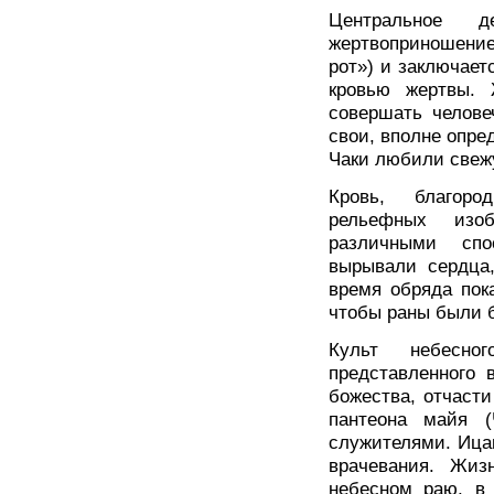
Центральное 
жертвоприношение
рот») и заключает
кровью жертвы. 
совершать челове
свои, вполне опре
Чаки любили свежу
Кровь, благоро
рельефных изоб
различными спо
вырывали сердца,
время обряда пок
чтобы раны были 
Культ небесно
представленного 
божества, отчаст
пантеона майя (
служителями. Ицам
врачевания. Жиз
небесном раю, в