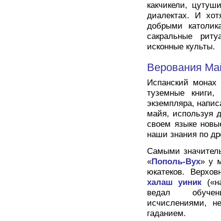
какчикели, цутуш
диалектах. И хот
добрыми католик
сакральные риту
исконные культы.
Верования Ма
Испанский монах 
туземные книги,
экземпляра, напи
майя, используя 
своем языке новы
наши знания по д
Самыми значитель
«
Пополь-Вух
» у 
юкатеков. Верхо
халаш уиник
(«на
ведал обучен
исчислениями, н
гаданием.