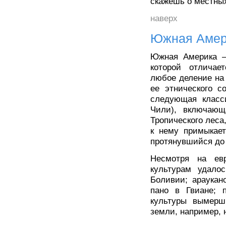
скажешь о местных
наверх
Южная Амер
Южная Америка —
которой отличае
любое деление на 
ее этнического с
следующая класс
Чили), включающ
Тропического леса
к нему примыкает
протянувшийся до
Несмотря на евр
культурам удало
Боливии; араукано
пано в Гвиане; 
культуры вымерш
земли, например, 