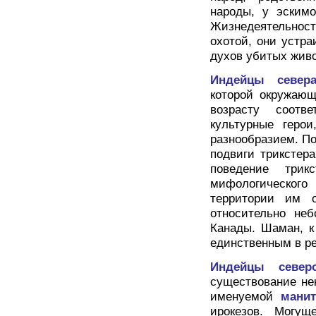
народы, у эскимо
Жизнедеятельно
охотой, они устр
духов убитых жив
Индейцы север
которой окружающ
возрасту соотв
культурные геро
разнообразием. По
подвиги трикстера
поведение трик
мифологического
территории им о
относительно не
Канады. Шаман, к
единственным в ре
Индейцы север
существование не
именуемой
мани
ирокезов. Могу