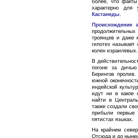
более, что факты
характерно для 
Кастанеды
.
Происхождение а
продолжительных 
троянцев и даже 
гипотез называет
колен израилевых.
В действительнос
погоне за дичью
Берингов пролив.
южной оконечност
индейской культу
идут ни в какое 
найти в Централь
также создали сво
прибыли первые 
пятистах языках.
На крайнем север
Отсюда и до ныне