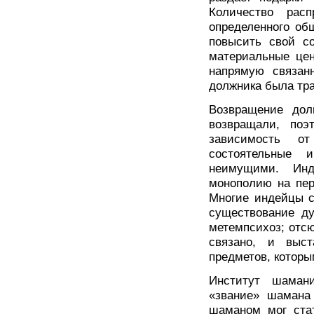
Количество расп
определенного общ
повысить свой с
материальные цен
напрямую связан
должника была тра
Возвращение дол
возвращали, по
зависимость о
состоятельные 
неимущими. Инд
монополию на пер
Многие индейцы с
существование ду
метемпсихоз; отсю
связано, и выст
предметов, которы
Институт шаман
«звание» шамана 
шаманом мог стат