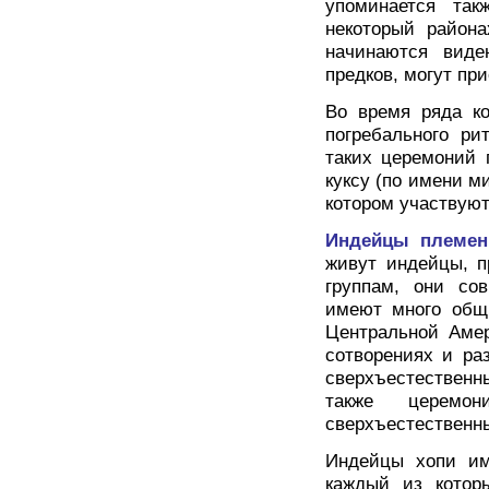
упоминается так
некоторый района
начинаются виде
предков, могут пр
Во время ряда ко
погребального ри
таких церемоний 
куксу (по имени м
котором участвуют
Индейцы племен
живут индейцы, 
группам, они со
имеют много общи
Центральной Амер
сотворениях и ра
сверхъестествен
также церемон
сверхъестественны
Индейцы хопи им
каждый из которы