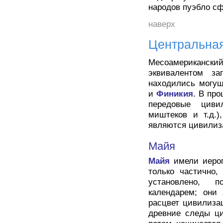
народов пуэбло сф
наверх
Центральна
Месоамериканский
эквивалентом за
находились могущ
и
Финикия
. В пр
передовые цивил
миштеков и т.д.)
являются цивили
Майя
Майя
имели иеро
только частично,
установлено, п
календарем; они 
расцвет цивилизац
древние следы ци