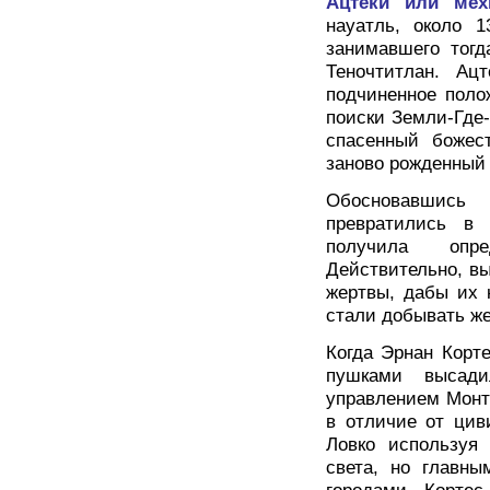
Ацтеки или мех
науатль, около 1
занимавшего тогд
Теночтитлан. Ац
подчиненное поло
поиски Земли-Где
спасенный божес
заново рожденный
Обосновавшись 
превратились в 
получила опре
Действительно, в
жертвы, дабы их 
стали добывать же
Когда Эрнан Корте
пушками высади
управлением Монте
в отличие от цив
Ловко используя
света, но главны