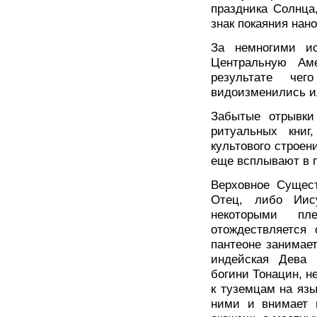
праздника Солнца
знак покаяния нан
За немногими ис
Центральную Ам
результате чег
видоизменились ил
Забытые отрывки
ритуальных книг
культового строен
еще всплывают в 
Верховное Сущес
Отец, либо Иис
некоторыми пл
отождествляется
пантеоне занимает
индейская Дева 
богини Тонацин, н
к туземцам на язы
ними и внимает 