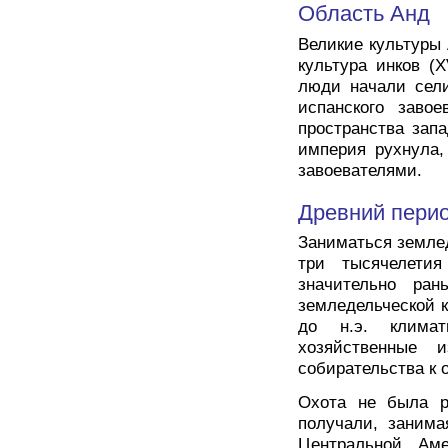
Область Анд
Великие культуры 
культура инков (X
люди начали сели
испанского заво
пространства запа
империя рухнула,
завоевателями.
Древний пери
Заниматься земле
три тысячелетия
значительно ран
земледельческой ку
до н.э. климат
хозяйственные 
собирательства к
Охота не была р
получали, занима
Центральной Ам