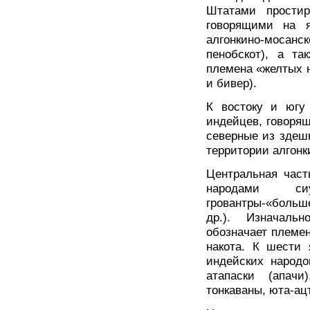
Штатами простир
говорящими на я
алгонкино-мосанс
пенобскот), а та
племена «желтых н
и бивер).
К востоку и югу
индейцев, говорящ
северные из здеш
территории алгонки
Центральная част
народами си
гровантры-«больше
др.). Изначаль
обозначает племен
накота. К шести 
индейских народов
атапаски (апачи)
тонкаваны, юта-ацт