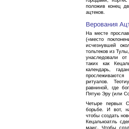
городами, Кортес
положив конец дв
ацтеков.
Верования Ац
На месте прослав
(«место поклонен
исчезнувшей око
тольтеков из Тулы
унаследовали от
таких как Кецал
календарь, гад
прослеживаются
ритуалов. Теот
равниной, где бо
Пятую Эру (или Со
Четыре первых С
борьбе. И вот, н
чтобы создать нов
Кецалькоатль сд
маис. Чтобы созд