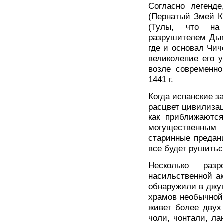
Согласно легенде
(Пернатый Змей Ке
(Тулы, что на 
разрушителем Дым
где и основал Чич
великолепие его 
возле современно
1441 г.
Когда испанские з
расцвет цивилизац
как приближаютс
могущественным
старинные предан
все будет рушиться
Несколько раз
насильственной а
обнаружили в джун
храмов необычной
живет более двух
чоли, чонтали, ла