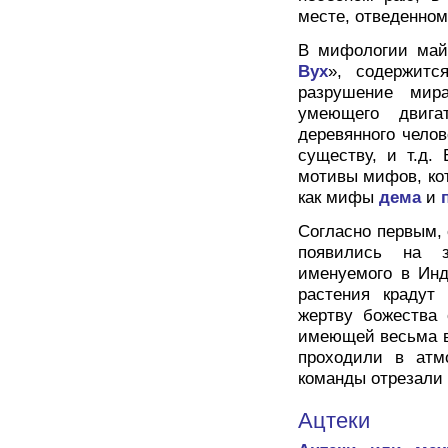
месте, отведенном
В мифологии майя
Вух
», содержитс
разрушение мир
умеющего двига
деревянного челов
существу, и т.д.
мотивы мифов, кот
как мифы
дема
и
Согласно первым, 
появились на з
именуемого в Инд
растения крадут 
жертву божества 
имеющей весьма в
проходили в атм
команды отрезали 
Ацтеки