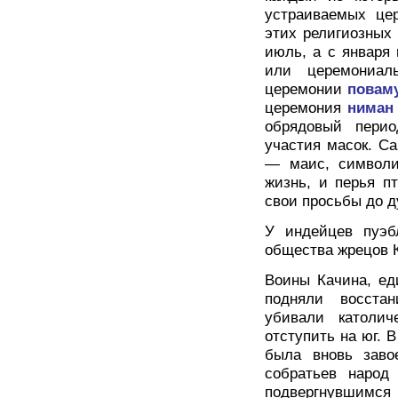
устраиваемых цер
этих религиозных
июль, а с января 
или церемониал
церемонии
повам
церемония
нима
обрядовый пери
участия масок. С
— маис, символи
жизнь, и перья п
свои просьбы до д
У индейцев пуэб
общества жрецов 
Воины Качина, ед
подняли восстан
убивали католич
отступить на юг. В
была вновь заво
собратьев народ
подвергнувшимся