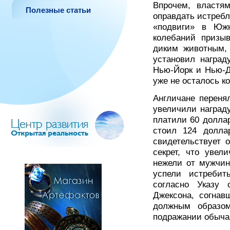
Впрочем, властям
Полезные статьи
оправдать истребл
«подвиги» в Юж
колебаний призы
диким животным,
установил наград
Нью-Йорк и Нью-Д
уже не осталось к
Англичане переня
увеличили награду
платили 60 долла
стоил 124 долла
свидетельствует 
секрет, что увел
нежели от мужчин
успели истреби
согласно Указу 
Джексона, согнав
должным образо
подражании обыча