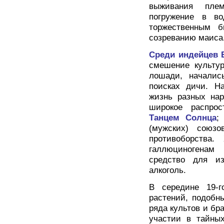
выживания плем
погружение в во
торжественным б
созреванию маиса
Среди индейцев 
смешение культур
лошади, началис
поисках дичи. На
жизнь разных нар
широкое распрос
Танцем Солнца
;
(мужских) союзо
противоборства.
галлюциногенам
средство для и
алкоголь.
В середине 19-г
растений, подобн
ряда культов и бр
участии в тайных