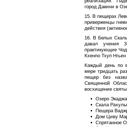
реализации. Пад
город Дакини в Оз
15. В пещерах Лев
приверженцы гнев
действия (активно
16. В Белых Скал
давал учения З
практикующие Чод
Кхенпо Тхуп Нгьен
Каждый день по 
мере тридцать раз
пещер без назв
Священной Облас
восхищение святы
Озеро Экаджа
Скала Рахулы
Пещера Вадж
Дом Циву Ма
Спрятанное О