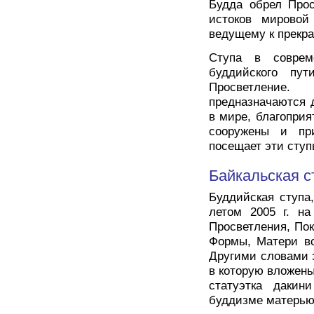
Будда обрел Прос
истоков мировой
ведущему к прекр
Ступа в соврем
буддийского пут
Просветление
предназначаются 
в мире, благоприя
сооружены и пр
посещает эти ступ
Байкальская с
Буддийская ступа
летом 2005 г. на
Просветления, По
Формы, Матери вс
Другими словами э
в которую вложены
статуэтка дакин
буддизме матерью