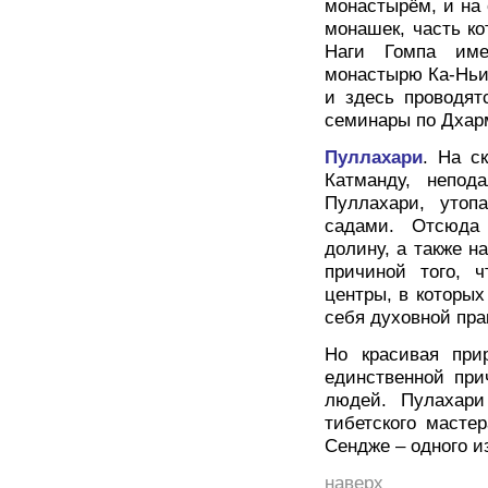
монастырём, и на
монашек, часть к
Наги Гомпа име
монастырю Ка-Ньи
и здесь проводят
семинары по Дхарм
Пуллахари
. На с
Катманду, непод
Пуллахари, уто
садами. Отсюда
долину, а также н
причиной того, 
центры, в которы
себя духовной пра
Но красивая при
единственной при
людей. Пулахари
тибетского масте
Сендже – одного 
наверх