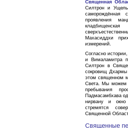
Священная Облас
Силтрон и Ущель
саморождённая 
проявления ма
кладбищенска
сверхъестестве
Махасиддхи пр
измерений.
Согласно истории
и Вималамитра п
Силтрон в Свяще
сокровищ Дхармы 
этом священном м
Света. Мы можем 
пребывания про
Падмасамбхава одн
нирвану и окно
стремятся сове
Священной Област
Священные пе