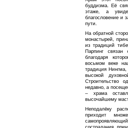
буддизма. Её свя
этаже, а увид
благословение и 
пути.
На обратной стор
монастырей, прин
из традиций тибе
Парпинг связан 
благодаря котор
восьмом веке на
традиция Нингма,
высокой духовно
Строительство о
недавно, а посеще
– храма оставл
высочайшему масте
Неподалёку расп
приходит мно
самопроявляющийс
сострадания, прин