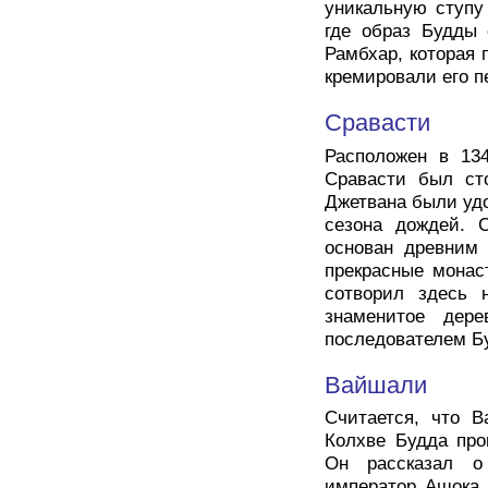
уникальную ступу
где образ Будды 
Рамбхар, которая 
кремировали его п
Сравасти
Расположен в 13
Сравасти был ст
Джетвана были уд
сезона дождей. 
основан древним 
прекрасные монас
сотворил здесь 
знаменитое дер
последователем Б
Вайшали
Считается, что 
Колхве Будда про
Он рассказал о
император Ашока 