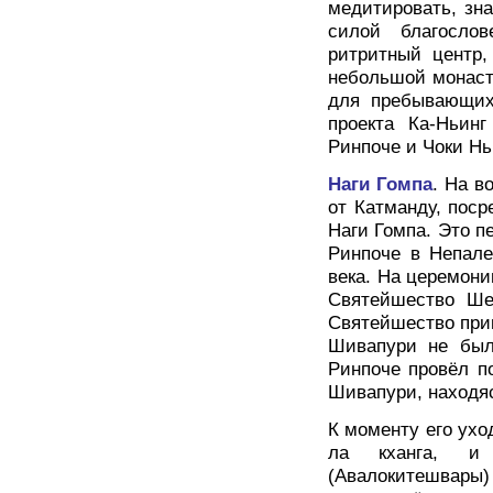
медитировать, зна
силой благосло
ритритный центр,
небольшой монаст
для пребывающих
проекта Ка-Ньинг
Ринпоче и Чоки Нь
Наги Гомпа
. На в
от Катманду, пос
Наги Гомпа. Это п
Ринпоче в Непале
века. На церемони
Святейшество Ше
Святейшество приш
Шивапури не было
Ринпоче провёл п
Шивапури, находяс
К моменту его ух
ла кханга, и 
(Авалокитешвары) 