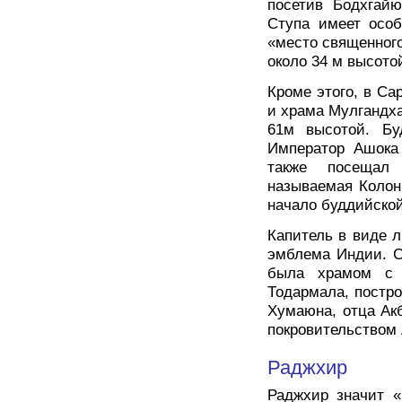
посетив Бодхгайю
Ступа имеет особ
«место священного
около 34 м высото
Кроме этого, в С
и храма Мулгандха
61м высотой. Бу
Император Ашока 
также посещал 
называемая Колон
начало буддийской
Капитель в виде 
эмблема Индии. Ст
была храмом с 
Тодармала, постр
Хумаюна, отца Ак
покровительством 
Раджхир
Раджхир значит «