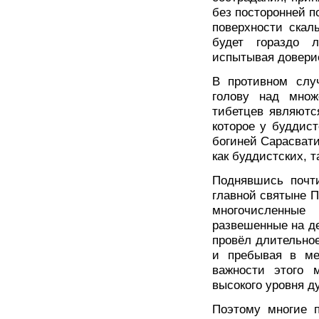
без посторонней п
поверхности скалы
будет гораздо 
испытывая довери
В противном слу
голову над множ
тибетцев являютс
которое у буддис
богиней Сарасвати
как буддистских, т
Поднявшись почт
главной святыне П
многочисленны
развешенные на д
провёл длительно
и пребывая в ме
важности этого 
высокого уровня д
Поэтому многие 