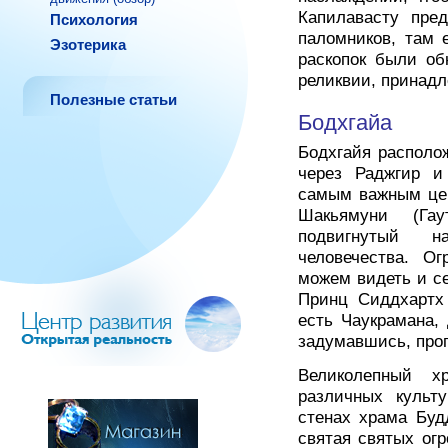
Капилавасту пре
Психология
паломников, там 
Эзотерика
раскопок были об
реликвии, принад
Полезные статьи
Бодхгайа
Бодхгайя располо
через Раджгир и
самым важным цен
Шакьямуни (Га
подвигнутый н
человечества. О
можем видеть и се
Принц Сиддхартх
есть Чаукрамана, 
задумавшись, про
Великолепный х
различных культ
стенах храма Буд
святая святых ог