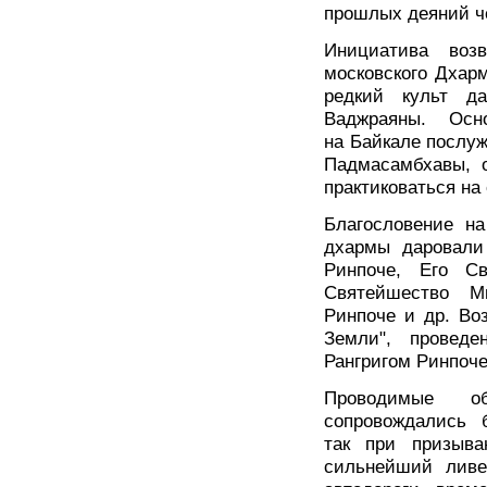
прошлых деяний че
Инициатива воз
московского Дхарм
редкий культ д
Ваджраяны. Основ
на Байкале послуж
Падмасамбхавы, о
практиковаться на 
Благословение на
дхармы даровали
Ринпоче, Его Св
Святейшество М
Ринпоче и др. Во
Земли", проведе
Рангригом Ринпоче
Проводимые об
сопровождались 
так при призыва
сильнейший ливен