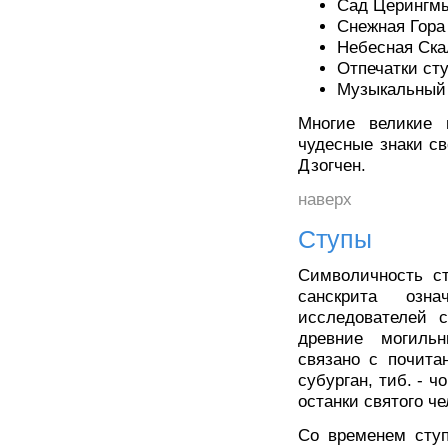
Сад Церингм
Снежная Гора
Небесная Ска
Отпечатки ст
Музыкальный
Многие великие 
чудесные знаки с
Дзогчен.
наверх
Ступы
Символичность ст
санскрита озна
исследователей с
древние могильн
связано с почита
субурган, тиб. - 
останки святого ч
Со временем ступ