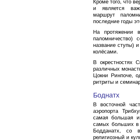
Кроме того, что в
и является важ
маршрут паломн
последние годы эт
На протяжении в
паломничество) с
название ступы) 
колёсами.
В окрестностях С
различных монасты
Цокни Ринпоче, о
ритриты и семинар
Боднатх
В восточной част
аэропорта Трибху
самая большая и
самых больших в 
Бодданатх, со 
религиозный и кул