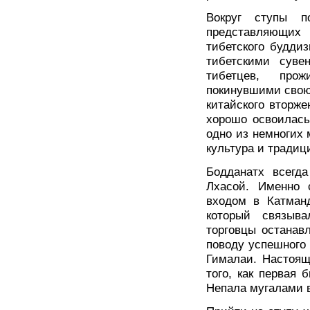
Вокруг ступы по
представляющих 
тибетского будди
тибетскими суве
тибетцев, про
покинувшими свою
китайского вторже
хорошо освоилась
одно из немногих 
культура и традиц
Бодданатх всегд
Лхасой. Именно 
входом в Катман
который связыв
торговцы останав
поводу успешного 
Гималаи. Настоящ
того, как первая 
Непала мугалами в