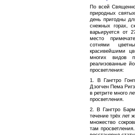
По всей Священно
природных святых
день пригодны дл
снежных горах, с
варьируется от 2
место примечат
сотнями цветны
красивейшими цв
многих видов п
реализованные йо
просветления:
1. В Гангтро Гон
Дзогчен Пема Ригз
в ретрите много л
просветления.
2. В Гангтро Бар
течение трёх лет 
множество сокро
там просветления
восстановил стат