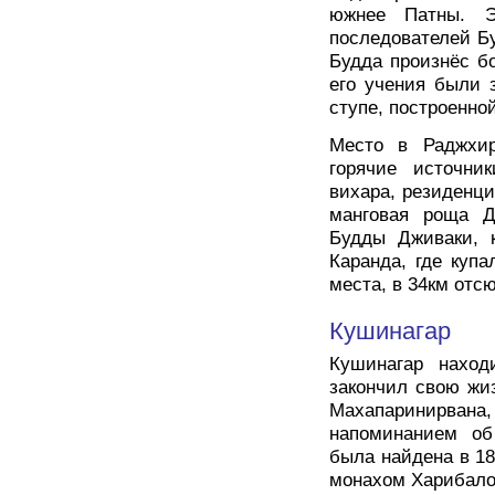
южнее Патны. Э
последователей Б
Будда произнёс б
его учения были 
ступе, построенно
Место в Раджхир
горячие источни
вихара, резиденц
манговая роща Д
Будды Дживаки, к
Каранда, где купа
места, в 34км отсю
Кушинагар
Кушинагар наход
закончил свою жи
Махапаринирван
напоминанием об
была найдена в 18
монахом Харибалом