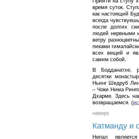
Прийти на ступу х
время суток. Ступ
как настоящий Бу
всегда чувствуешь
после долгих ск
людей нервными и
ветру разноцветн
пиками гималайск
всех вещей и яв
самим собой.
В Бодданатхе, р
десятки монастыр
Ньинг Шедруб Линг
– Чоки Нима Ринп
Дхарме. Здесь на
возвращаемся. (
ис
наверх
Катманду и 
Непал являетс