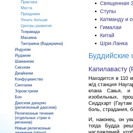
Практика
Священная З
Места
Ступы
Праздники
Катманду и о
Узнать больше
Центры развития
Гималаи
Тхеравада
Китай
Махаяна
Шри-Ланка
Тантраяна (Ваджраяна)
Индуизм
Буддийские 
Иудаизм
Шаманизм
Сикхизм
Капилавасту (
Джайнизм
Находится в 110 
Конфуцианство
ж/д станция Науга
Синтоизм
клана Сакья, и
Зороастризм
изобильных, про
Бон
Сиддхарт (Гаутам
Даосизм даоцзяо
(религиозный даосизм)
боль, страдания, 
Религиозные течения
(отдельных стран и
И, наконец, он у
регионов)
тогда Будда реш
Новые религиозные
наслаждений, чтоб
движения (обзор)