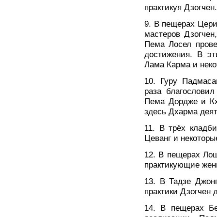
практикуя Дзогчен.
9. В пещерах Цери
мастеров Дзогчен
Пема Лосел прове
достижения. В эт
Лама Карма и неко
10. Гуру Падмаса
раза благословил
Пема Дордже и Кх
здесь Дхарма деят
11. В трёх кладб
Цеванг и некоторы
12. В пещерах Ло
практикующие жен
13. В Тадзе Джон
практики Дзогчен 
14. В пещерах Б