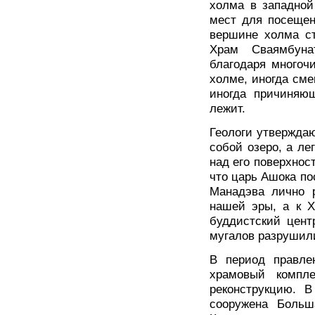
холма в западной
мест для посещен
вершине холма ст
Храм Сваямбуна
благодаря многоч
холме, иногда см
иногда причиняющ
лежит.
Геологи утверждаю
собой озеро, а ле
над его поверхнос
что царь Ашока по
Манадэва лично р
нашей эры, а к X
буддистский цент
мугалов разрушили
В период правле
храмовый компле
реконструкцию. 
сооружена Больш