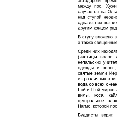
автодороги врем
между пос. Хужи
случается на Оль
над ступой неодн
одна из них возни
другим концом рад
В ступу вложено в
а также священные
Среди них находя
(частицы волос 
непальских учите
одежды и волос,
святые земли Иер
из различных хри
вода со всех океа
I-ой и II-ой миров
вилы, коса, кай
центральное вло
Нагмо, которой по
Буддисты верят,