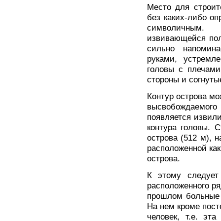
Место для строит
без каких-либо оп
символичным.
извивающейся пол
сильно напомин
руками, устремле
головы с плечами
стороны и согнутые
Контур острова мо
высвобождаемог
появляется извил
контура головы. 
острова (512 м), 
расположенной как 
острова.
К этому следует
расположенного ря
прошлом больные 
На нем кроме пост
человек, т.е. эт