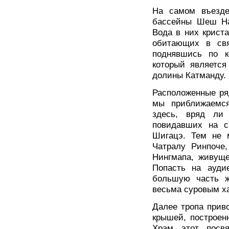
На самом въезде
бассейны Шеш На
Вода в них крист
обитающих в свя
поднявшись по к
который являетс
долины Катманду.
Расположенные ря
мы приближаемся
здесь, вряд ли 
повидавших на с
Шигацэ. Тем не м
Чатралу Ринпоче
Нингмапа, живуще
Попасть на ауди
большую часть ж
весьма суровым х
Далее тропа прив
крышей, построен
Храм этот посв