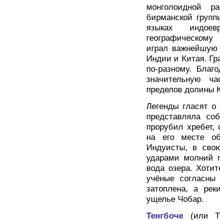
монголоидной р
бирманской групп
языках индоев
географическому
играл важнейшую 
Индии и Китая. Г
по-разному. Благ
значительную ч
пределов долины 
Легенды гласят о
представляла со
прорубил хребет,
на его месте об
Индуисты, в свою
ударами молний п
вода озера. Хотит
учёные согласны 
затоплена, а рек
ущелье Чобар.
Тенгбоче
(или 