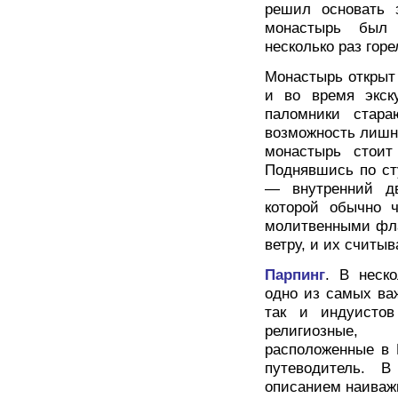
решил основать 
монастырь был 
несколько раз гор
Монастырь открыт 
и во время экск
паломники стара
возможность лишн
монастырь стоит
Поднявшись по ст
— внутренний дв
которой обычно 
молитвенными фла
ветру, и их считы
Парпинг
. В неск
одно из самых ва
так и индуистов
религиозные, 
расположенные в 
путеводитель. 
описанием наиваж