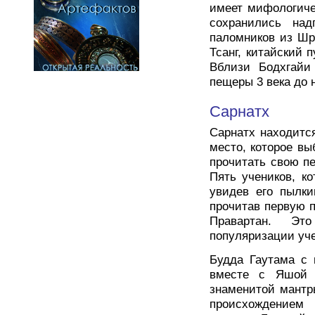
имеет мифологиче
сохранились над
паломников из Шр
Тсанг, китайский 
Вблизи Бодхгайи
пещеры 3 века до н
Сарнатх
Сарнатх находитс
место, которое вы
прочитать свою п
Пять учеников, к
увидев его пылки
прочитав первую 
Правартан. Эт
популяризации уче
Будда Гаутама с 
вместе с Яшой 
знаменитой мантр
происхождением