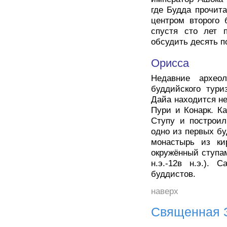
где Будда прочит
центром второго 
спустя сто лет 
обсудить десять п
Орисса
Недавние археол
буддийского тури
Дайа находится не
Пури и Конарк. К
Ступу и построил
одно из первых бу
монастырь из ки
окружённый ступа
н.э.-12в н.э.). 
буддистов.
наверх
Священная 