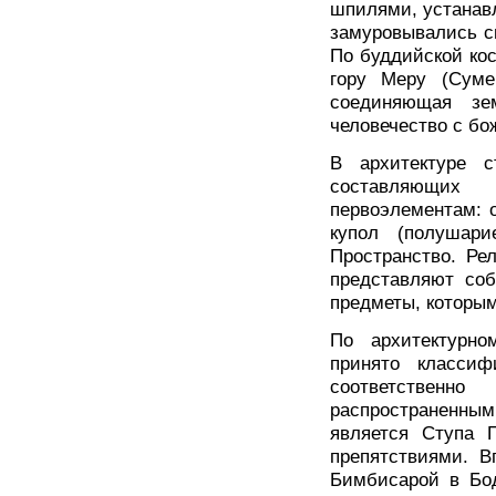
шпилями, устанав
замуровывались с
По буддийской ко
гору Меру (Суме
соединяющая зе
человечество с б
В архитектуре с
составляющих
первоэлементам: о
купол (полушар
Пространство. Ре
представляют соб
предметы, которым
По архитектурн
принято классиф
соответствен
распространенн
является Ступа 
препятствиями. В
Бимбисарой в Бод