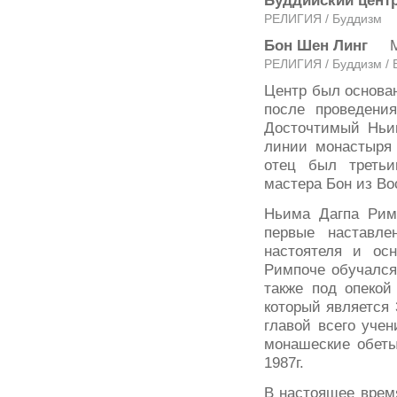
Буддийский цент
РЕЛИГИЯ / Буддизм
Бон Шен Линг
Мо
РЕЛИГИЯ / Буддизм / 
Центр был основа
после проведени
Досточтимый Ньим
линии монастыря 
отец был третьи
мастера Бон из Во
Ньима Дагпа Рим
первые наставл
настоятеля и ос
Римпоче обучался
также под опекой
который является
главой всего уче
монашеские обеты
1987г.
В настоящее врем