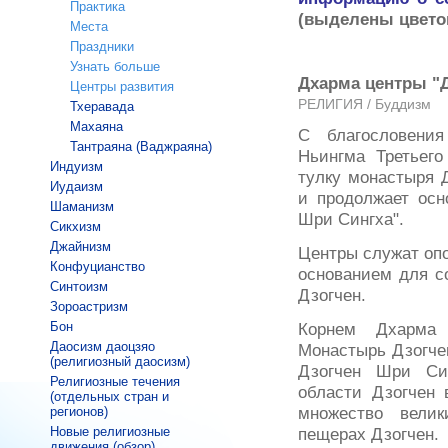
Практика
(выделены цвето
Места
Праздники
Узнать больше
Дхарма центры "
Центры развития
РЕЛИГИЯ / Буддизм
Тхеравада
Махаяна
С благословени
Тантраяна (Ваджраяна)
Ньингма Третьег
Индуизм
тулку монастыря 
Иудаизм
и продолжает осн
Шаманизм
Шри Сингха".
Сикхизм
Джайнизм
Центры служат опо
Конфуцианство
основанием для с
Синтоизм
Дзогчен.
Зороастризм
Бон
Корнем Дхарма 
Даосизм даоцзяо
Монастырь Дзогче
(религиозный даосизм)
Дзогчен Шри Си
Религиозные течения
области Дзогчен 
(отдельных стран и
множество вели
регионов)
Новые религиозные
пещерах Дзогчен.
движения (обзор)