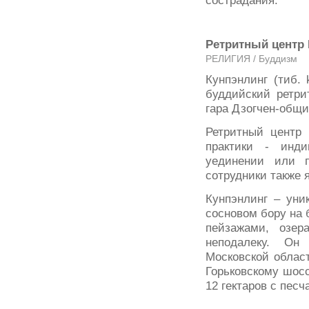
сострадания.
Ретритный центр
РЕЛИГИЯ / Буддизм
Кунпэнлинг (тиб. 
буддийский ретри
гара Дзогчен-общи
Ретритный центр 
практики - инди
уединении или п
сотрудники также
Кунпэнлинг – уни
сосновом бору на 
пейзажами, озе
неподалеку. Он
Московской област
Горьковскому шос
12 гектаров с пес