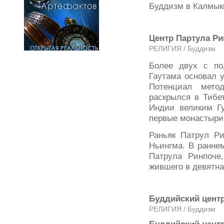
Буддизм в Калмык
Центр Партула Ри
РЕЛИГИЯ / Буддизм
Более двух с по
Гаутама основал у
Потенциал мето
раскрылся в Тибе
Индии великим Гу
первые монастыри
Раньяк Патрул Ри
Ньингма. В ранне
Патрула Ринпоче,
жившего в девятна
Буддийский цент
РЕЛИГИЯ / Буддизм