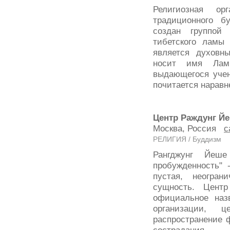
Религиозная ор
традиционного б
создан группой
тибетского ламы 
является духовн
носит имя Лам
выдающегося учен
почитается наравн
Центр Раждунг Йе
Москва, Россия
с
РЕЛИГИЯ / Буддизм
Рангджунг Йеше
пробужденность" 
пустая, неогран
сущность. Цент
официальное наз
организации, 
распространение 