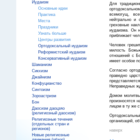
Иудаизм
Для традицион
Основные идеи
ортодоксально
всемогущ, все
Практика
нейтрально и 
Места
греховные накл
Праздники
иудаизма. Он 
Узнать больше
приближает чело
Центры развития
Человек грешит
Ортодоксальный иудаизм
милость Божь
Реформистский иудаизм
отношений с Бо
Консервативный иудаизм
имеет особое п
Шаманизм
Согласно ортод
Сикхизм
праведно царст
Джайнизм
представляется
Конфуцианство
Неправедных жд
Синтоизм
Домом молитвы 
Зороастризм
произносятся н
Бон
лицом в ту же с
Даосизм даоцзяо
(религиозный даосизм)
Ортодоксальны
Религиозные течения
организаций, о
(отдельных стран и
регионов)
наверх
Новые религиозные
движения (обзор)