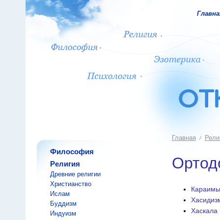
Главна
Главная
Рели
Философия
Ортод
Религия
Древние религии
Христианство
Караим
Ислам
Хасидиз
Буддизм
Хаскала 
Индуизм