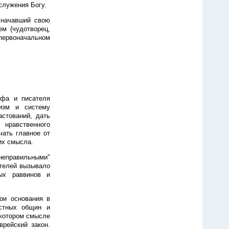
служения Богу.
 начавший свою
м (чудотворец,
 первоначальном
офа и писателя
изм и систему
астований, дать
нравственного
чать главное от
их смысла.
неправильными"
телей вызывало
ных раввинов и
ои основания в
естных общин и
екотором смысле
рейский закон.