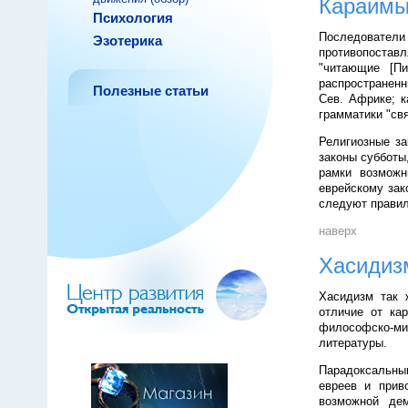
Караим
Психология
Последователи
Эзотерика
противопоставл
"читающие [П
распространенн
Полезные статьи
Сев. Африке; к
грамматики "свя
Религиозные за
законы субботы
рамки возможн
еврейскому зак
следуют правил
наверх
Хасидиз
Хасидизм так 
отличие от ка
философско-мис
литературы.
Парадоксальным
евреев и прив
возможной дем