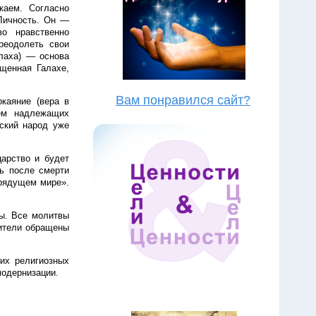
каем. Согласно
Личность. Он —
во нравственно
реодолеть свои
алаха) — основа
щенная Галахе,
Вам понравился сайт?
каяние (вера в
ем надлежащих
ский народ уже
царство и будет
ь после смерти
грядущем мире».
ы. Все молитвы
ители обращены
их религиозных
модернизации.