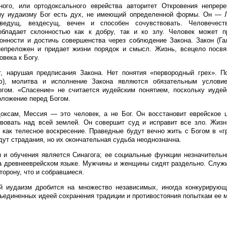
ного, или ортодоксального еврейства авторитет Откровения непрере
му иудаизму Бог есть дух, не имеющий определенной формы. Он — 
ведущ, вездесущ, вечен и способен сочувствовать. Человечест
обладает склонностью как к добру, так и ко злу. Человек может п
онности и достичь совершенства через соблюдение Закона. Закон (Г
непреложен и придает жизни порядок и смысл. Жизнь, всецело посвя
века к Богу.
, нарушая предписания Закона. Нет понятия «первородный грех». По
ю), молитва и исполнение Закона являются обязательным услови
гом. «Спасение» не считается иудейским понятием, поскольку иудей
оложение перед Богом.
оксам, Мессия — это человек, а не Бог. Он восстановит еврейское 
вовать над всей землей. Он совершит суд и исправит все зло. Жизн
 как телесное воскресение. Праведные будут вечно жить с Богом в «
ут страдания, но их окончательная судьба неоднозначна.
и обучения является Синагога; ее социальные функции незначительн
а древнееврейском языке. Мужчины и женщины сидят раздельно. Служ
торону, что и собравшиеся.
й иудаизм дробится на множество независимых, иногда конкурирующ
бъединенных идеей сохранения традиции и противостояния попыткам ее 