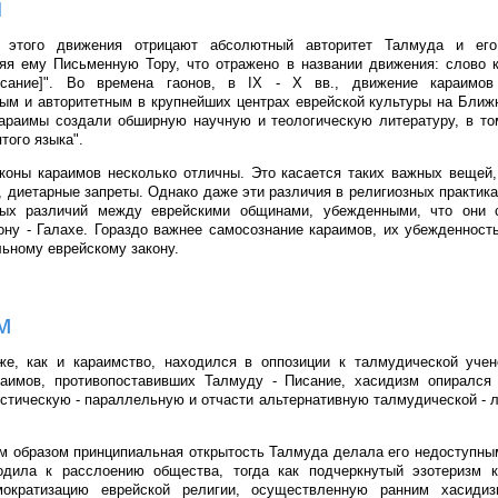
ы
 этого движения отрицают абсолютный авторитет Талмуда и его
яя ему Письменную Тору, что отражено в названии движения: слово 
исание]". Во времена гаонов, в IX - X вв., движение караимов
ым и авторитетным в крупнейших центрах еврейской культуры на Ближ
араимы создали обширную научную и теологическую литературу, в то
того языка".
коны караимов несколько отличны. Это касается таких важных вещей,
, диетарные запреты. Однако даже эти различия в религиозных практика
ых различий между еврейскими общинами, убежденными, что они 
ону - Галахе. Гораздо важнее самосознание караимов, их убежденность
ьному еврейскому закону.
м
же, как и караимство, находился в оппозиции к талмудической учен
раимов, противопоставивших Талмуду - Писание, хасидизм опирался 
тическую - параллельную и отчасти альтернативную талмудической - 
 образом принципиальная открытость Талмуда делала его недоступны
одила к расслоению общества, тогда как подчеркнутый эзотеризм 
ократизацию еврейской религии, осуществленную ранним хасиди