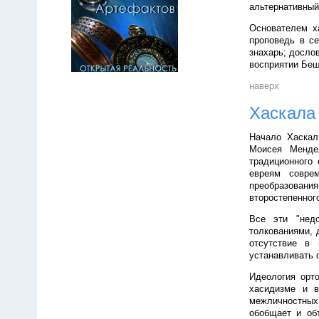
альтернативный
Основателем х
проповедь в се
знахарь; досло
восприятии Беш
наверх
Хаскала 
Начало Хаскал
Моисея Менде
традиционного 
евреям совре
преобразования
второстепенного
Все эти "недо
толкованиями, 
отсутствие в 
устанавливать 
Идеология орт
хасидизме и в
межличностных 
обобщает и об