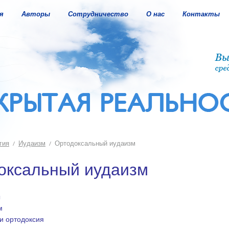
я
Авторы
Сотрудничество
О нас
Контакты
гия
Иудаизм
Ортодоксальный иудаизм
оксальный иудаизм
ы
м
и ортодоксия