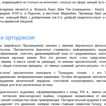
, опирающийся не столько на интеллект, сколько на сферу эмоций путь 
асидизма является р. Исраэль Баал Шем Тов (сокращенно - Бешт),
редине XVIII в. в Подолии, в местечке Меджибож. Прозвище баал ше
вно: знающий Имя), с добавлением тов (т.е. добрый) свидетельствует о
та еврейской общиной.
и ортодоксия
ы (еврейского Просвещения) связано с именем берлинского филос
льсона. Просветители (маскилы) стремились реформировать иуда
образования, очистить древнееврейский язык от средневековых напл
менные научные знания. Все это должно было стать средством 
 евреев, в массе своей не умеющих, по мнению просветителей, отли
, общие этические принципы - от темных суеверий, детали ритуала - от 
статки" просветители связывали с Талмудом, точнее - с его "
даваемыми необразованными раввинами. Особое негодование просвети
иудаизме религиозной иерархии, способной контролировать мест
общие для всех религиозные истины.
одоксального иудаизма, сформировавшаяся к концу XIX в., имела св
 литовских (миснагедских) ешивах, создавших независимые от м
связей сообщества своих приверженцев. Ортодоксальный иудаизм в н
ъединяет эти движения, избирая своим главным символом Галаху, ев