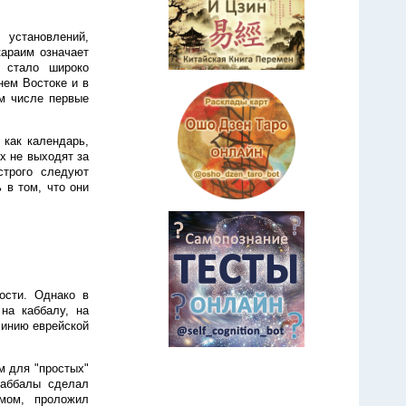
 установлений,
караим означает
 стало широко
нем Востоке и в
м числе первые
 как календарь,
х не выходят за
строго следуют
 в том, что они
ости. Однако в
на каббалу, на
линию еврейской
м для "простых"
каббалы сделал
змом, проложил