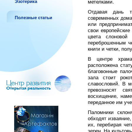
Эзотерика
метелками.
Отдавая дань 
Полезные статьи
современных дома
или предпринимат
свои европейские
цвета слоновой 
переброшенным че
книги и четки, пол
В центре храма
расположена стат
благовонные пало
зала стоит роко
славословий. В м
превозносят св
восхищение, наме
переданное им уче
Паломники склон
обходят изваяние,
их, перебирая че
зерен. На культов