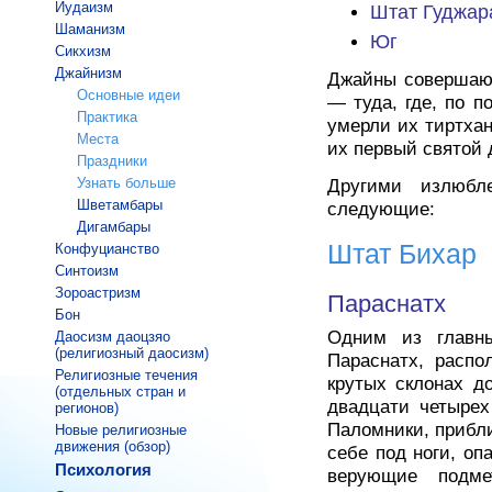
Иудаизм
Штат Гуджар
Шаманизм
Юг
Сикхизм
Джайнизм
Джайны совершаю
Основные идеи
— туда, где, по п
Практика
умерли их тиртха
Места
их первый святой 
Праздники
Узнать больше
Другими излюбл
Шветамбары
следующие:
Дигамбары
Штат Бихар
Конфуцианство
Синтоизм
Зороастризм
Параснатх
Бон
Одним из главны
Даосизм даоцзяо
(религиозный даосизм)
Параснатх, распо
Религиозные течения
крутых склонах д
(отдельных стран и
двадцати четырех
регионов)
Паломники, прибли
Новые религиозные
движения (обзор)
себе под ноги, оп
Психология
верующие подме