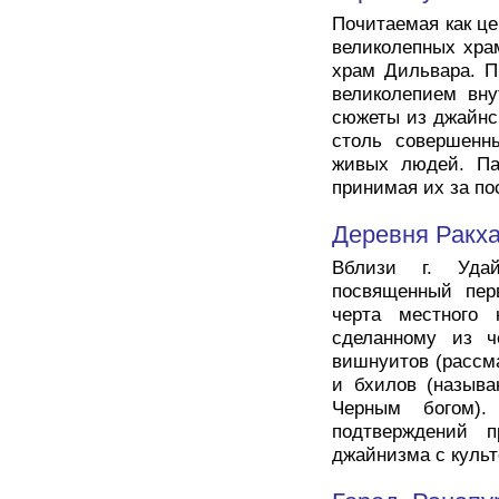
Почитаемая как це
великолепных хра
храм Дильвара. П
великолепием вну
сюжеты из джайнс
столь совершенн
живых людей. Па
принимая их за по
Деревня Ракх
Вблизи г. Удай
посвященный пер
черта местного
сделанному из ч
вишнуитов (рассм
и бхилов (называ
Черным богом).
подтверждений п
джайнизма с куль