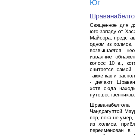
Юг
Шраванабелго
Священное для д
юго-западу от Хаса
Майсора, предста
одном из холмов, 
возвышается нео
изваяние обнаже
колосс 10 в., ко
считается самой 
также как и распо
- делают Шраван
хотя сюда наход
путешественников
Шраванабелгол
Чандрагуптой Маур
пор, пока не умер,
из холмов, прибл
переименован в 