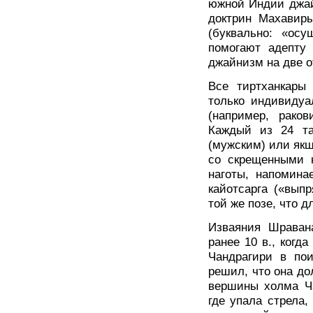
южной Индии джай
доктрин Махавиры
(буквально: «осу
помогают адепту 
джайнизм на две о
Все тиртханкары
только индивидуа
(например, раков
Каждый из 24 та
(мужским) или як
со скрещенными 
наготы, напомина
кайотсарга («вып
той же позе, что д
Изваяния Шравана
ранее 10 в., когд
Чандрагири в пои
решил, что она до
вершины холма Ча
где упала стрела