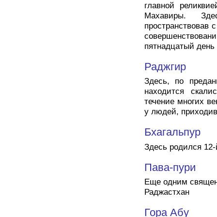
главной реликвие
Махавиры. Зд
пространствовав 
совершенствова
пятнадцатый день 
Раджгир
Здесь, по предан
находится скали
течение многих ве
у людей, приходив
Бхагальпур
Здесь родился 12-
Пава-пури
Еще одним священ
Раджастхан
Гора Абу