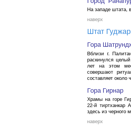
Город Ранапу
На западе штата, 
наверх
Штат Гуджар
Гора Шатрунд
Вблизи г. Палита
раскинулся целый
лет на этом ме
совершают ритуал
составляет около 
Гора Гирнар
Храмы на горе Гир
22-й тиртханкар 
здесь из черного 
наверх