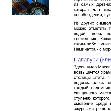
из самых древни
которая для дж
освобождения, пут
Из других символ
можно отметить т
водой, веер, к
светильник. Каж
каким-либо уни
Неминатха - с мор
Папапури (или
Здесь умер Махав
возвышается храм
столицы штата, г.
водоема здесь не
каждый паломник
священного места
ступенях которого
омовение среди ц
ажурными решетка