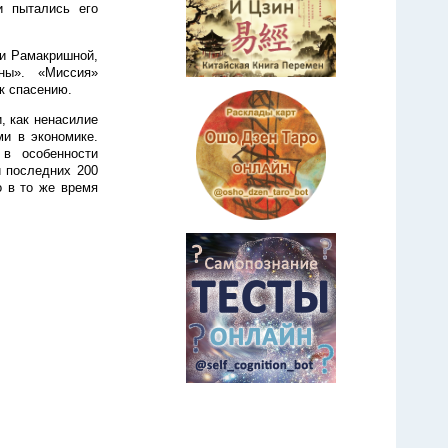
и пытались его
и Рамакришной,
ны». «Миссия»
к спасению.
, как ненасилие
ми в экономике.
 в особенности
 последних 200
 в то же время