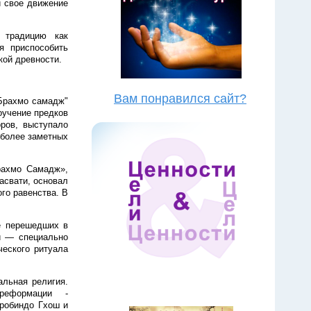
и свое движение
 традицию как
я приспособить
кой древности.
Вам понравился сайт?
"Брахмо самадж"
оучение предков
ров, выступало
иболее заметных
рахмо Самадж»,
асвати, основал
го равенства. В
е перешедших в
и — специально
ческого ритуала
льная религия.
й реформации -
робиндо Гхош и