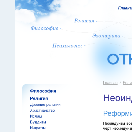
Главна
Главная
Рели
Философия
Неоин
Религия
Древние религии
Христианство
Реформи
Ислам
Буддизм
Неоиндуизм воз
Индуизм
чёрт неоиндуиз