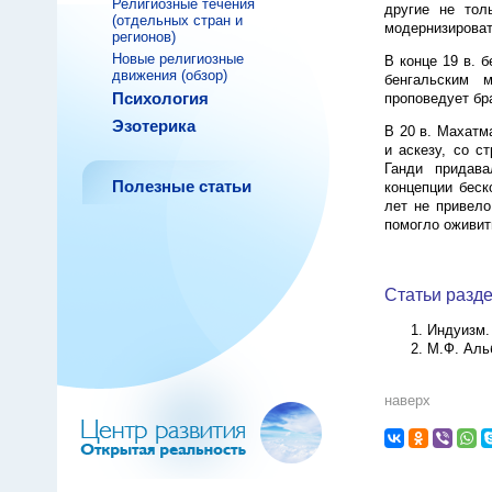
Религиозные течения
другие не тол
(отдельных стран и
модернизироват
регионов)
Новые религиозные
В конце 19 в. 
движения (обзор)
бенгальским 
Психология
проповедует бр
Эзотерика
В 20 в. Махатм
и аскезу, со с
Ганди придава
Полезные статьи
концепции беск
лет не привело
помогло оживит
Статьи разде
Индуизм.
М.Ф. Аль
наверх