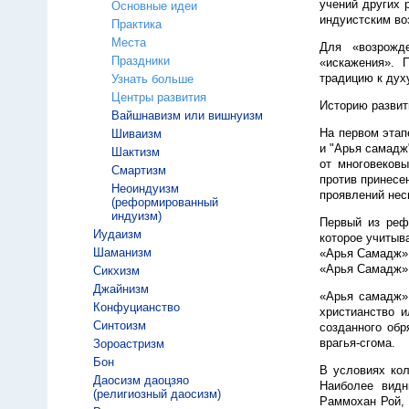
учений других 
Основные идеи
индуистским во
Практика
Места
Для «возрожд
Праздники
«искажения». 
традицию к дух
Узнать больше
Центры развития
Историю развит
Вайшнавизм или вишнуизм
На первом этап
Шиваизм
и "Арья самадж
Шактизм
от многовеков
Смартизм
против принесе
Неоиндуизм
проявлений нес
(реформированный
индуизм)
Первый из реф
Иудаизм
которое учитыв
Шаманизм
«Арья Самадж»,
«Арья Самадж»
Сикхизм
Джайнизм
«Арья самадж»
Конфуцианство
христианство 
Синтоизм
созданного обр
врагья-сгома.
Зороастризм
Бон
В условиях кол
Даосизм даоцзяо
Наиболее видн
(религиозный даосизм)
Раммохан Рой, 