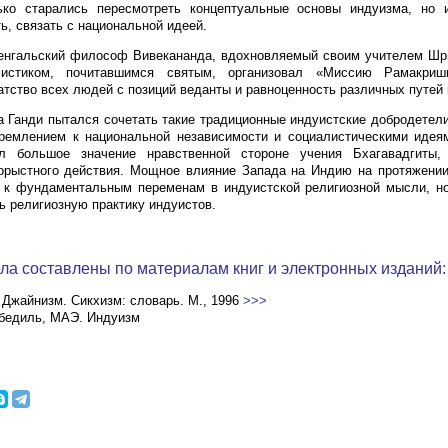
ько старались пересмотреть концептуальные основы индуизма, но 
ь, связать с национальной идеей.
бенгальский философ Вивекананда, вдохновляемый своим учителем Шр
мистиком, почитавшимся святым, организовал «Миссию Рамакриш
атство всех людей с позиций веданты и равноценность различных путей 
а Ганди пытался сочетать такие традиционные индуистские добродетели
тремлением к национальной независимости и социалистическими идея
л большое значение нравственной стороне учения Бхагавадгиты,
орыстного действия. Мощное влияние Запада на Индию на протяжении
 к фундаментальным переменам в индуистской религиозной мысли, но
ь религиозную практику индуистов.
ла составлены по материалам книг и электронных изданий:
 Джайнизм. Сикхизм: словарь. М., 1996
>>>
бедиль, МАЭ. Индуизм