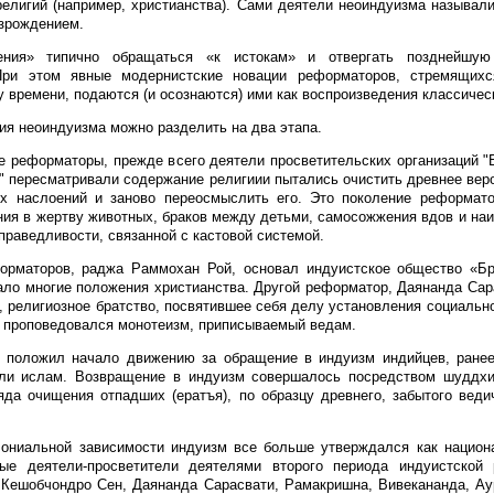
религий (например, христианства). Сами деятели неоиндуизма называл
зрождением.
ения» типично обращаться «к истокам» и отвергать позднейшую
При этом явные модернистские новации реформаторов, стремящихс
у времени, подаются (и осознаются) ими как воспроизведения классичес
ия неоиндуизма можно разделить на два этапа.
е реформаторы, прежде всего деятели просветительских организаций 
" пересматривали содержание религиии пытались очистить древнее вер
ых наслоений и заново переосмыслить его. Это поколение реформато
ния в жертву животных, браков между детьми, самосожжения вдов и на
праведливости, связанной с кастовой системой.
орматоров, раджа Раммохан Рой, основал индуистское общество «Б
ало многие положения христианства. Другой реформатор, Даянанда Сар
 религиозное братство, посвятившее себя делу установления социально
 проповедовался монотеизм, приписываемый ведам.
 положил начало движению за обращение в индуизм индийцев, ране
или ислам. Возвращение в индуизм совершалось посредством шуддх
яда очищения отпадших (ератъя), по образцу древнего, забытого веди
ониальной зависимости индуизм все больше утверждался как национа
ые деятели-просветители деятелями второго периода индуистско
Кешобчондро Сен, Даянанда Сарасвати, Рамакришна, Вивекананда, Ау