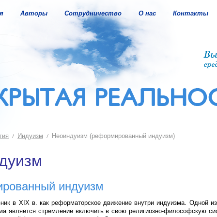
я
Авторы
Сотрудничество
О нас
Контакты
гия
Индуизм
Неоиндуизм (реформированный индуизм)
дуизм
рованный индуизм
ник в XIX в. как реформаторское движение внутри индуизма. Одной и
ма является стремление включить в свою религиозно-философскую си