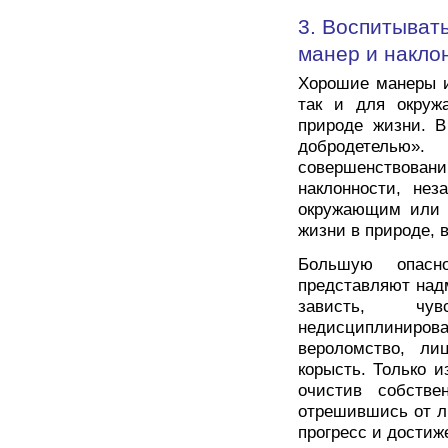
3. Воспитывать
манер и накло
Хорошие манеры и
так и для окруж
природе жизни. В
добродетелью»
совершенствов
наклонности, нез
окружающим или с
жизни в природе, 
Большую опасн
представляют надм
зависть, чув
недисциплиниро
вероломство, ли
корысть. Только 
очистив собств
отрешившись от л
прогресс и достиж