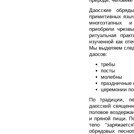
природе, человеке
Даосские обряды
примитивных языч
многоэтапных и
приобрели чрезв
ритуальная прак
изученной как от
Мы выделяем след
даосов:
требы
посты
молебны
праздничные
церемонии по
По традиции, п
даосский священн
половое воздержан
и пряной пищи. По
тело "заряжаетс
обрядовых песно