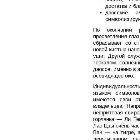
достатка и б
даосские а
символизирую
По окончании 
просветления глаз
сбрасывает со ст
новой кистью нанос
уши. Другой служ
зеркалом солнечн
даосов, именно в 
всевидящее око.
Индивидуальность
языком символов
имеются свои ат
владельцев. Напр
нефритовая свире
горлянка — Ли Те
Лао Цзы очень ча
Ван — на тигре, 
девятиглавом ль