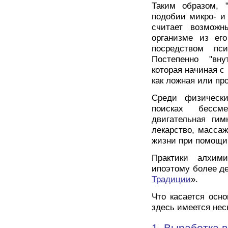
Таким образом, 
подобии микро- и 
считает возмож
организме из его
посредством пс
Постепенно "вн
которая начиная с
как ложная или пр
Среди физически
поисках бессм
двигательная гим
лекарство, масса
жизни при помощи и
Практики алхим
ипоэтому более де
Традиции
».
Что касается осн
здесь имеется нес
1. Выработка в