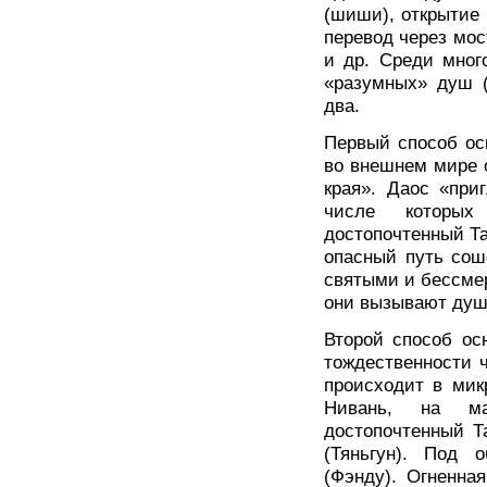
(шиши), открытие 
перевод через мос
и др. Среди мног
«разумных» душ (
два.
Первый способ ос
во внешнем мире 
края». Даос «при
числе которы
достопочтенный Та
опасный путь сош
святыми и бессме
они вызывают души
Второй способ ос
тождественности 
происходит в мик
Нивань, на ма
достопочтенный Т
(Тяньгун). Под 
(Фэнду). Огненна