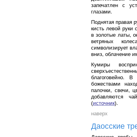
запечатлен с у
глазами.
Поднятая правая ру
кисть левой руки 
в золотые латы, о
ветряных колес
символизирует вла
вниз, облачение и
Кумиры воспри
сверхъестественн
благоговейно. В
божествами нахо
палочки, свечи, 
добавляются чай
(
источник
).
наверх
Даосские тр