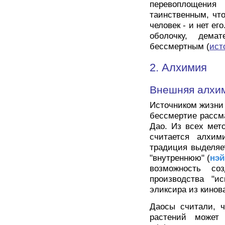
перевоплощени
таинственным, что
человек - и нет ег
оболочку, дема
бессмертным (
ист
2. Алхимия
Внешняя алхи
Источником жизни 
бессмертие рассма
Дао. Из всех мет
считается алхим
традиция выделяе
"внутреннюю" (
нэй
возможность со
производства "ис
эликсира из кинов
Даосы считали, ч
растений может 