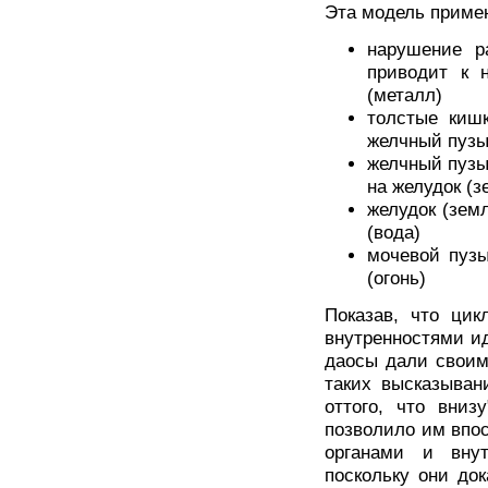
Эта модель примен
нарушение р
приводит к 
(металл)
толстые кишк
желчный пузы
желчный пузы
на желудок (з
желудок (зем
(вода)
мочевой пузы
(огонь)
Показав, что цик
внутренностями и
даосы дали своим
таких высказывани
оттого, что вниз
позволило им впо
органами и внут
поскольку они до