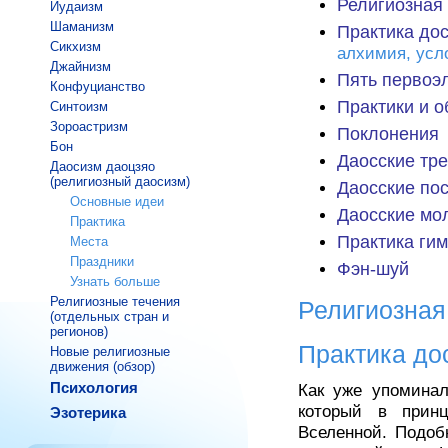
Религиозная 
Иудаизм
Шаманизм
Практика до
Сикхизм
алхимия, усл
Джайнизм
Пять первоэ
Конфуцианство
Практики и 
Синтоизм
Зороастризм
Поклонения
Бон
Даосские тр
Даосизм даоцзяо
(религиозный даосизм)
Даосские по
Основные идеи
Даосские мо
Практика
Практика ги
Места
Праздники
Фэн-шуй
Узнать больше
Религиозные течения
Религиозная
(отдельных стран и
регионов)
Практика до
Новые религиозные
движения (обзор)
Психология
Как уже упоминал
который в принц
Эзотерика
Вселенной. Подоб