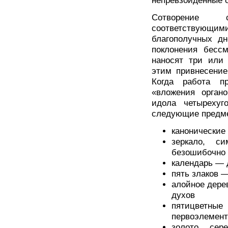
непревзойденные о
Сотворение с
соответствующи
благополучных д
поклонения бессм
наносят три или 
этим привнесение
Когда работа пр
«вложения орган
идола четыреху
следующие предм
канонические
зеркало, си
безошибочно 
календарь — 
пять злаков 
алойное дере
духов
пятицветн
первоэлемент
золото, сер