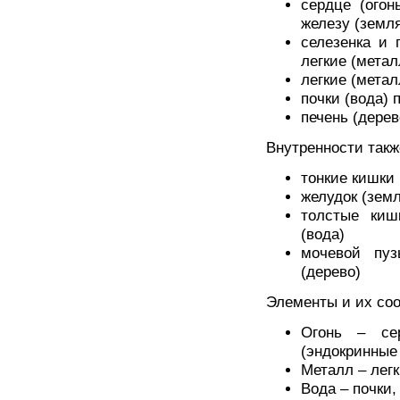
сердце (огон
железу (земл
селезенка и 
легкие (метал
легкие (метал
почки (вода) 
печень (дерев
Внутренности такж
тонкие кишки 
желудок (зем
толстые киш
(вода)
мочевой пуз
(дерево)
Элементы и их соо
Огонь – сер
(эндокринные
Металл – легк
Вода – почки,