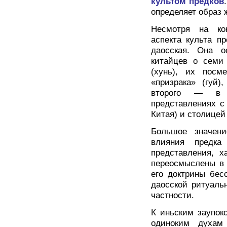
культом предков
определяет образ 
Несмотря на кон
аспекта культа пр
даосская. Она о
китайцев о семи
(хунь), их посм
«призрака» (гуй)
второго — в 
представлениях с
Китая) и столицей
Большое значени
влияния предка
представления, х
переосмыслены в
его доктрины бес
даосской ритуаль
частности.
К иньским заупок
одиноким духам 