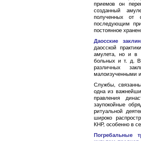
приемов он пере
созданный амул
полученных от 
последующим при
постоянное хранен
Даосские заклин
даосской практик
амулета, но и в 
больных и т. д. 
различных за
малоизученными и
Службы, связанн
одна из важнейши
правления дина
заупокойные обря
ритуальной деяте
широко распрост
КНР, особенно в с
Погребальные т