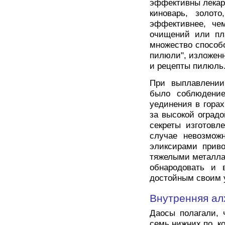
эффективны лекарс
киноварь, золот
эффективнее, че
очищений или пл
множество способ
пилюли", изложенн
и рецепты пилюль
При выплавлении
было соблюдение
уединения в горах
за высокой оградо
секреты изготовл
случае невозмож
эликсирами приво
тяжелыми металлам
обнародовать и в
достойным своим 
Внутренняя ал
Даосы полагали, 
семь нижних по, к