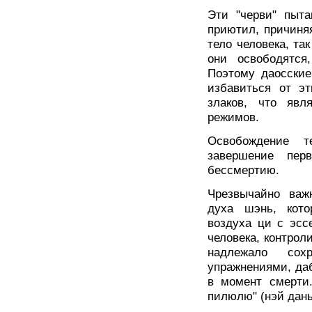
Эти "черви" пыта
приютил, причиня
тело человека, та
они освободятся
Поэтому даосские
избавиться от эт
злаков, что явл
режимов.
Освобождение т
завершение перв
бессмертию.
Чрезвычайно важ
духа шэнь, кото
воздуха ци с эсс
человека, контрол
надлежало сох
упражнениями, даб
в момент смерти
пилюлю" (нэй дань