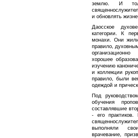
землю. И тол
священнослужител
и обновлять жизн
Даосское духов
категории. К пе
монахи. Они жили
правило, духовным
организационно
хорошее образов
изучению канониче
и коллекции руко
правило, были ве
одеждой и прическ
Под руководство
обучения пропо
составлявшие вто
- его практиков.
священнослужит
выполняли свои
врачевание, приз