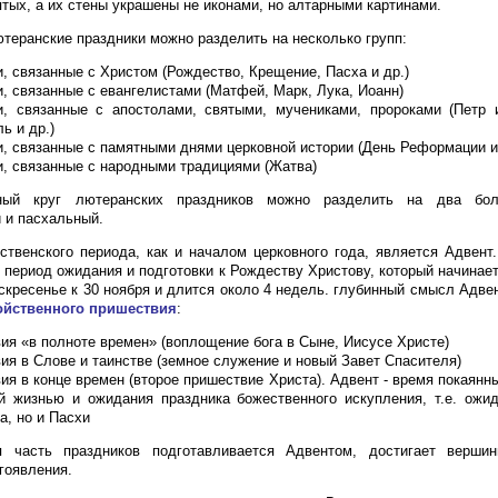
ятых, а их стены украшены не иконами, но алтарными картинами.
ютеранские праздники можно разделить на несколько групп:
и, связанные с Христом (Рождество, Крещение, Пасха и др.)
и, связанные с евангелистами (Матфей, Марк, Лука, Иоанн)
и, связанные с апостолами, святыми, мучениками, пророками (Петр 
ь и др.)
и, связанные с памятными днями церковной истории (День Реформации и
и, связанные с народными традициями (Жатва)
ный круг лютеранских праздников можно разделить на два бол
 и пасхальный.
твенского периода, как и началом церковного года, является Адвент
- период ожидания и подготовки к Рождеству Христову, который начинае
скресенье к 30 ноября и длится около 4 недель. глубинный смысл Адве
ойственного пришествия
:
ия «в полноте времен» (воплощение бога в Сыне, Иисусе Христе)
ия в Слове и таинстве (земное служение и новый Завет Спасителя)
ия в конце времен (второе пришествие Христа). Адвент - время покаян
й жизнью и ожидания праздника божественного искупления, т.е. ожи
а, но и Пасхи
я часть праздников подготавливается Адвентом, достигает верши
гоявления.