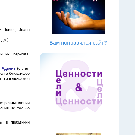
и Павел, Иоанн
 др.)
Вам понравился сайт?
ьших периода:
.
Адвент
(с лат.
тся в ближайшее
нта заключается
ных размышлений
дания не только
ны в праздники