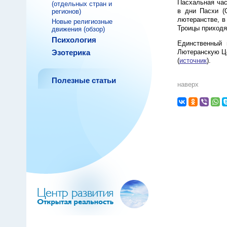
Пасхальная час
(отдельных стран и
в дни Пасхи (
регионов)
лютеранстве, в
Новые религиозные
Троицы приходя
движения (обзор)
Психология
Единственный 
Эзотерика
Лютеранскую Це
(
источник
).
Полезные статьи
наверх