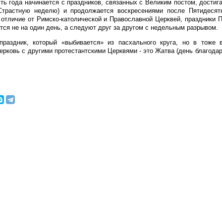
ть года начинается с праздников, связанных с Великим постом, достиг
Страстную неделю) и продолжается воскресениями после Пятидесятн
 отличие от Римско-католической и Православной Церквей, праздники 
тся не на один день, а следуют друг за другом с недельным разрывом.
праздник, который «выбивается» из пасхального круга, но в тоже 
рковь с другими протестантскими Церквями - это Жатва (день благодар