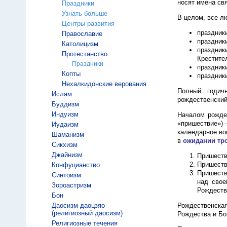
носят имена св
Праздники
Узнать больше
В целом, все л
Центры развития
праздник
Православие
праздник
Католицизм
праздник
Протестанство
Крестител
Праздники
праздник
Копты
праздник
Нехалкидонские верования
Полный годич
Ислам
рождественский
Буддизм
Индуизм
Началом рождес
«пришествие») 
Иудаизм
календарное во
Шаманизм
в
ожидании тр
Сикхизм
Джайнизм
Пришеств
Пришеств
Конфуцианство
Пришеств
Синтоизм
над свое
Зороастризм
Рождеств
Бон
Даосизм даоцзяо
Рождественска
(религиозный даосизм)
Рождества и Бо
Религиозные течения