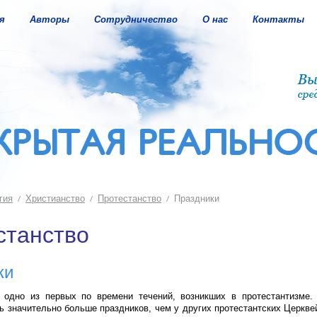
я
Авторы
Сотрудничество
О нас
Контакты
гия
Христианство
Протестанство
Праздники
станство
ки
- одно из первых по времени течений, возникших в протестантизме.
ь значительно больше праздников, чем у других протестантских Церкве