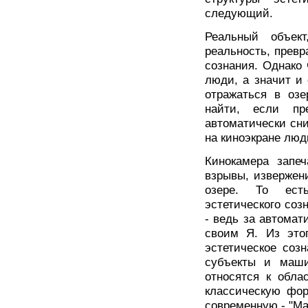
следующий.
Реальный объект
реальность, превр
сознания. Однако 
люди, а значит и 
отражаться в озе
найти, если пр
автоматически сни
на киноэкране люд
Кинокамера запе
взрывы, извержени
озере. То есть
эстетического соз
- ведь за автомат
своим Я. Из это
эстетическое соз
субъекты и машин
относятся к обла
классическую фор
современную - "Ma