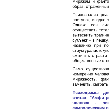
миражам и фантом
образ, отраженный
Психоанализ реа
поступок, и одно 
Однако сон сил
осуществить тотал
вытеснить трагич
субъект - в пешку
названию при по
структуралистску
смягчить страсти
общественные отн
Само существова
измерения челове
миражность, фан
заменить, сыграть 
Психодрамы дво
считает "Амфитр
человек - ли
символическим п