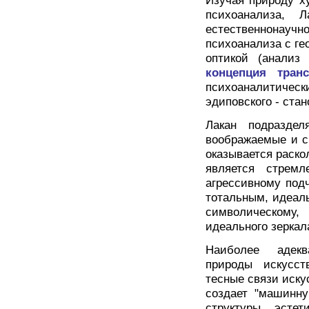
Изучая природу х
психоанализа, Л
естественнонау
психоанализа с ге
оптикой (анализ 
концепция транс
психоаналитиче
эдиповского - ста
Лакан подраздел
воображаемые и с
оказывается раско
является стремл
агрессивному под
тотальным, идеал
символическому
идеального зеркал
Наиболее адекв
природы искусст
тесные связи искус
создает "машинну
структуры эстет