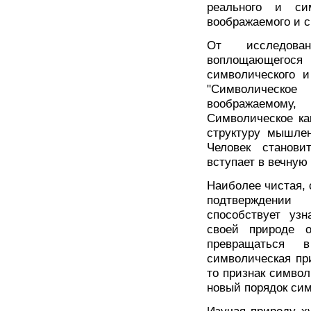
реального и си
воображаемого и 
От исследова
воплощающегося
символического и
"Символическое
воображаемому
Символическое ка
структуру мышлен
Человек станови
вступает в вечную
Наиболее чистая, 
подтверждении 
способствует уз
своей природе о
превращаться 
символическая пр
то признак символ
новый порядок сим