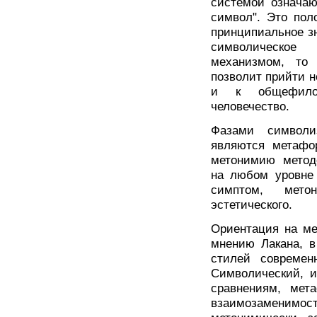
системой означаю
символ". Это пол
принципиальное з
символическое
механизмом, то
позволит прийти н
и к общефилос
человечество.
Фазами символи
являются метафо
метонимию метод
на любом уровне 
симптом, метон
эстетического.
Ориентация на ме
мнению Лакана, в
стилей современн
Символический, и
сравнениям, мет
взаимозаменимост