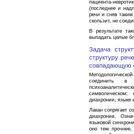
пациента-неврот
(последнее и над
речи и сняв таки
скользит, не соед
В результате так
выпадать целые бл
Задача структ
структуру реч
совпадающую с
Методологическо
соединить в 
психоаналитическ
символическом;
диахронии, языке 
Лакан сопрягает 
диахронии. Озн
языковой синхрон
оно тем прочнее,