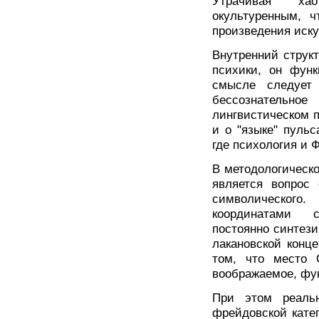
Утрачивая хаот
окультуренным, ч
произведения иску
Внутренний струк
психики, он функ
смысле следует
бессознательно
лингвистическом 
и о "языке" пуль
где психология и 
В методологическо
является вопрос 
символического
координатами с
постоянно синтез
лакановской конц
том, что место 
воображаемое, фу
При этом реаль
фрейдовской катег