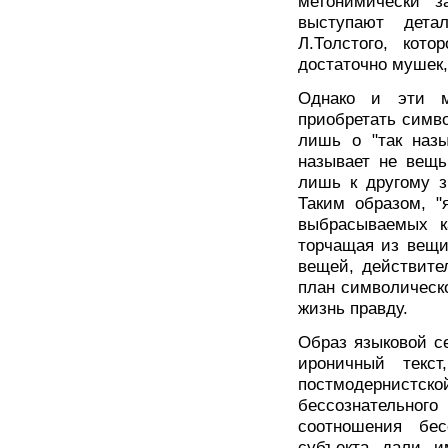
метонимически з
выступают дета
Л.Толстого, кот
достаточно мушек, 
Однако и эти ме
приобретать симво
лишь о "так назы
называет не вещь
лишь к другому з
Таким образом, "
выбрасываемых к
торчащая из вещи
вещей, действите
план символическо
жизнь правду.
Образ языковой с
ироничный текс
постмодернистск
бессознательно
соотношения бес
субъекта дали и