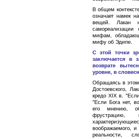
В общем контексте
означает намек н
вещей. Лакан н
самореализации 
мифам, обладающ
мифу об Эдипе.
С этой точки зр
заключается в з
возврате вытес
уровне, в словес
Обращаясь в этом 
Достоевского, Ла
кредо XIX в. "Есл
"Если Бога нет, в
его мнению, об
фрустрацию, 
характеризующи
воображаемого, и
реальности, с