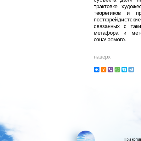
трактовке художе
теоретиков и пр
постфрейдистски
связанных с так
метафора и мет
означаемого.
наверх
При копи