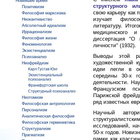
Новейшее время
структурного ил
Позитивизм
свою карьеру как 
Философия марксизма
изучает филосо
Неокантианство
литературу. Итог
Абсолютный идеализм
Иррационализм
медицинского и
Философия жизни
диссертация "О 
Феноменология
личности" (1932).
Экзистенциализм
Выводы этой ра
Психоанализ
художественной к
Неофрейдизм
идеи легли в ос
Карл Густав Юнг
Экзистенциальный
середины 30-х г
психоанализ
деятельности. На
Франкфуртская школа
Французском пси
Структурный психоанализ
Парижской фрейди
Неотомизм
ряд известных евр
Философская антропология
Персонализм
Научный авто
Аналитическая философия
структуралистс
Философская герменевтика
исследований, на
Структурализм
50-х годов. Новизн
Прагматизм
рамки как классич