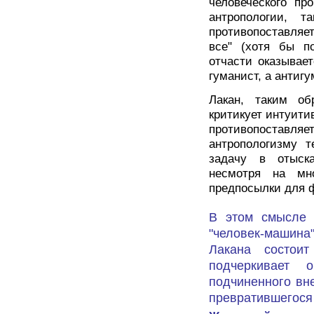
человеческого пр
антропологии, 
противопоставляет
все" (хотя бы по
отчасти оказывае
гуманист, а антигу
Лакан, таким об
критикует интуити
противопоставля
антропологизму т
задачу в отыска
несмотря на мно
предпосылки для 
В этом смысле 
"человек-машин
Лакана состои
подчеркивает 
подчиненного вн
превратившегося