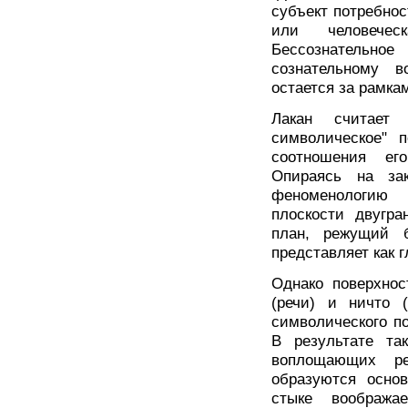
субъект потребнос
или человеческ
Бессознательно
сознательному 
остается за рамка
Лакан считает 
символическое" п
соотношения ег
Опираясь на зак
феноменологию 
плоскости двугра
план, режущий 
представляет как 
Однако поверхнос
(речи) и ничто (
символического п
В результате та
воплощающих ре
образуются основ
стыке вообража