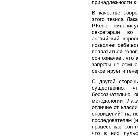
принадлежности к 
В качестве совр
этого тезиса Лак
Р.Кено, живопис
секретарши во 
английский корол
позволяет себе вс
поплатиться голов
сон означает, что 
запреты не осмыс
секретирует и ген
С другой стороны
существенно, ч
бессознательно, 
методологии Ла
отличие от класси
сновидений" на п
последователям (н
процесс как "сон 
что в них пульс