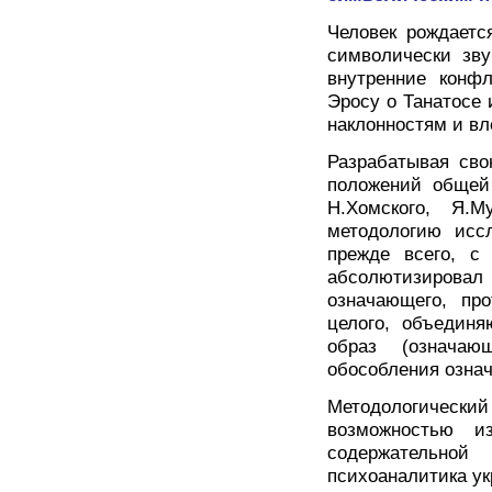
Человек рождаетс
символически зву
внутренние конфл
Эросу о Танатосе 
наклонностям и вл
Разрабатывая сво
положений общей 
Н.Хомского, Я.
методологию иссл
прежде всего, с
абсолютизировал
означающего, про
целого, объединя
образ (означаю
обособления озна
Методологичес
возможностью и
содержательной
психоаналитика ук