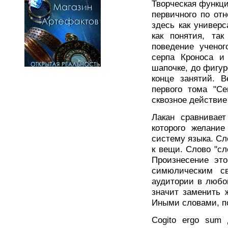
Творческая функци
первичного по от
здесь как универ
как понятия, та
поведение ученог
серпа Кроноса и
шапочке, до фигур
конце занятий. 
первого тома "Се
сквозное действие
Лакан сравнивае
которого желание
систему языка. Сл
к вещи. Слово "сл
Произнесение это
симюлическим с
аудитории в любо
значит заменить ж
Иными словами, п
Cogito ergo sum 