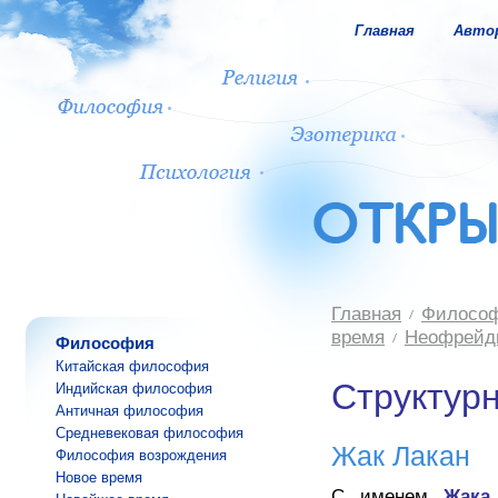
Главная
Авто
Главная
Филосо
время
Неофрейд
Философия
Китайская философия
Структур
Индийская философия
Античная философия
Средневековая философия
Жак Лакан
Философия возрождения
Новое время
С именем
Жака