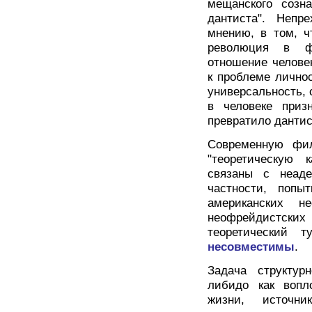
мещанского созн
дантиста". Непр
мнению, в том, ч
революция в ф
отношение челове
к проблеме личнос
универсальность, 
в человеке приз
превратило дантис
Современную фил
"теоретическую 
связаны с неаде
частности, попы
американских н
неофрейдистских
теоретический 
несовместимы
.
Задача структур
либидо как вопл
жизни, источни