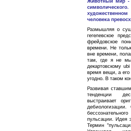
Животный мир - 
символическо
художественно
человека превосх
Размышляя о сущн
гегелевское пре
фрейдовское пони
времени. Не толь
вне времени, полаг
там, где я не мы
декартовскому ubi
время вещи, а его
угодно. В таком кон
Развивая ставшим
тенденции десе
выстраивает ори
дебиологизации.
бессознательног
пульсации. Идея э
Термин "пульсаци