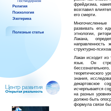
Постмодернизм
фрейдизма, намет
Религия
возглавил влияте
Психология
его смерти.
Эзотерика
Многочисленные
развивать его и
Полезные статьи
этнологии, ритор
Лакана, опред
направленность 
структурно-психоа
Лакан исходит из 
язык. Он стре
бессознательног
теоретического у
знания, исследов
декартовское co
исчерпывается co
на разных уровня
должно быть опоср
формула связи быт