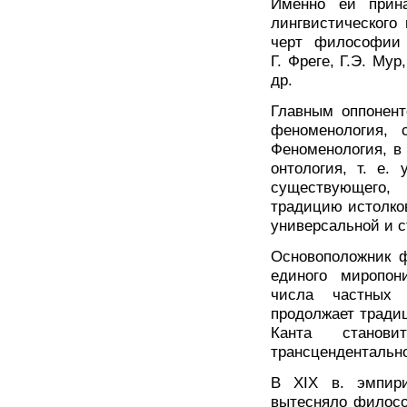
Именно ей прина
лингвистического
черт философии 
Г. Фреге, Г.Э. Мур
др.
Главным оппонент
феноменология, 
Феноменология, в
онтология, т. е.
существующего,
традицию истолко
универсальной и с
Основоположник ф
единого миропон
числа частных 
продолжает тради
Канта станови
трансцендентально
В XIX в. эмпири
вытесняло филосо