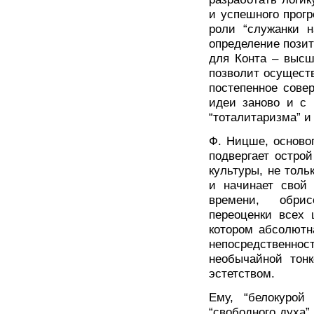
и успешного прог
роли “служанки н
определение пози
для Конта – высш
позволит осуществ
постепенное сове
идеи заново и с 
“тоталитаризма” и 
Ф. Ницше, осново
подвергает остро
культуры, не толь
и начинает свой 
времени, обрис
переоценки всех 
котором абсолютн
непосредственнос
необычайной тон
эстетством.
Ему, “белокурой
“свободного духа”