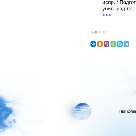
испр. / Подго
унив. изд-во; 
>>>
наверх
При копи