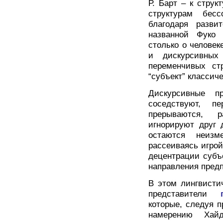
Р. Барт – к струк
структурам бес
благодаря разви
названной Фуко 
столько о человек
и дискурсивных
переменчивых стр
“субъект” классич
Дискурсивные п
соседствуют, пе
прерываются, р
игнорируют друг 
остаются неиз
рассеиваясь игрой
децентрации субъ
направления предп
В этом лингвисти
представители
которые, следуя 
намерению Хайд