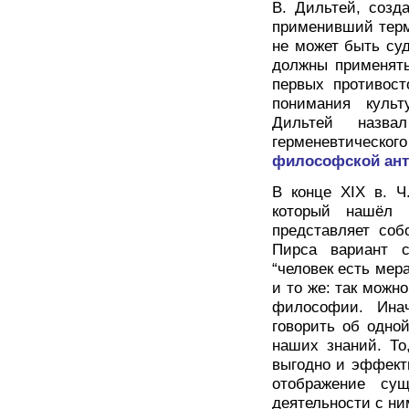
В. Дильтей, созд
применивший терм
не может быть суд
должны применять
первых противос
понимания культ
Дильтей назв
герменевтическог
философской ант
В конце XIX в. 
который нашёл 
представляет соб
Пирса вариант с
“человек есть мер
и то же: так можн
философии. Инач
говорить об одно
наших знаний. То
выгодно и эффекти
отображение су
деятельности с ни