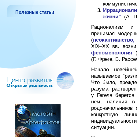
коммунистиче
Иррационали
Полезные статьи
жизни”
, (А. 
Рационализм и 
принимая модерни
(
неокантианство,
XIX–XX вв. возн
феноменология
(Г. Фреге, Б. Рассе
Начало новейше
называемое “разл
Что было, прежде
разума, растворен
у Гегеля берется
нём, наличия в 
родоначальников 
конкретную лич
индивидуальнос
ситуации.