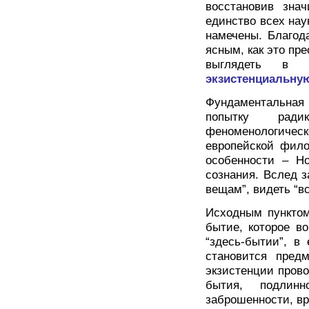
восстановив зна
единство всех на
намечены. Благод
ясным, как это пр
выглядеть в д
экзистенциальн
Фундаментальная
попытку ради
феноменологическ
европейской фило
особенности – Н
сознания. Вслед з
вещам”, видеть “в
Исходным пунктом
бытие, которое в
“здесь-бытии”, в
становится предм
экзистенции прово
бытия, подлинн
заброшенности, вр