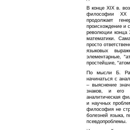
В конце XIX в. во
философии X
продолжает ген
происхождение и с
революции конца X
математики. Сам
просто ответстве
языковых выра
элементарные, “а
простейшие, “атом
По мысли Б. Ра
начинаться с ана
– выяснение знач
знаков, и его п
аналитическая фи
и научных пробле
философия не стр
болезней языка, 
псевдопроблемы.