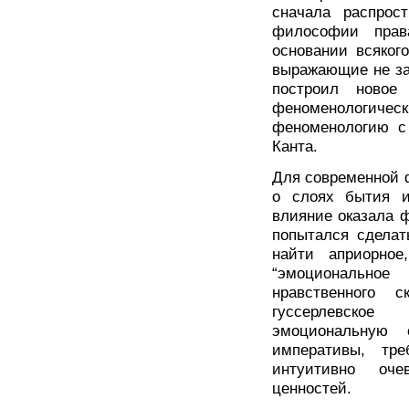
сначала распрос
философии прав
основании всяког
выражающие не за
построил новое
феноменологич
феноменологию с
Канта.
Для современной 
о слоях бытия и
влияние оказала 
попытался сделат
найти априорное
“эмоциональное
нравственного 
гуссерлевское
эмоциональную 
императивы, тр
интуитивно оче
ценностей.