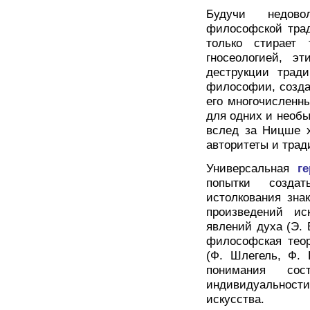
Будучи недово
философской трад
только стирает 
гносеологией, э
деструкции трад
философии, созда
его многочисленн
для одних и необы
вслед за Ницше х
авторитеты и трад
Универсальная
г
попытки созда
истолкования зна
произведений ис
явлений духа (Э. Б
философская теор
(Ф. Шлегель, Ф.
понимания сос
индивидуальности
искусства.