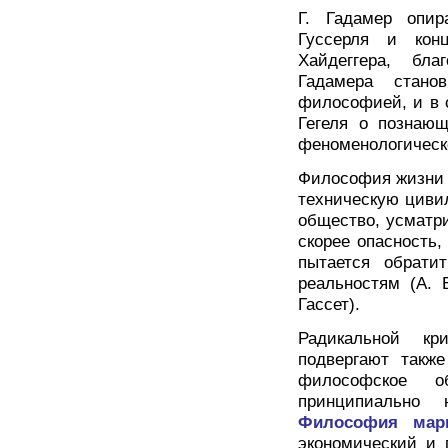
Г. Гадамер опир
Гуссерля и кон
Хайдеггера, бл
Гадамера станов
философией, и в 
Гегеля о познаю
феноменологическ
Философия жизни X
техническую циви
общество, усматр
скорее опасность,
пытается обрати
реальностям (А. Б
Гассет).
Радикальной кр
подвергают такж
философское о
принципиально 
Философия мар
экономический и 