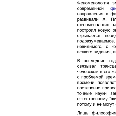
Феноменология э
современной
фи
направления в фи
развивали Х. Пл
феноменология на
построил новую о
скрывается нев
подразумеваемо
невидимого, о к
всякого видения, 
В последние го
связывал трансц
человеком в его ж
с проблемой врем
времени появляе
постепенно привел
точные науки з
естественному “жи
потому и не могут
Лишь философия 