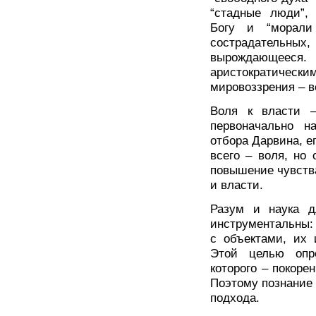
“стадные люди”,
Богу и “морали
сострадательн
вырождающеес
аристократическ
мировоззрения – в
Воля к власти 
первоначально н
отбора Дарвина, е
всего – воля, но 
повышение чувств
и власти.
Разум и наука 
инструментальны:
с объектами, их 
Этой целью опре
которого – покоре
Поэтому познание 
подхода.