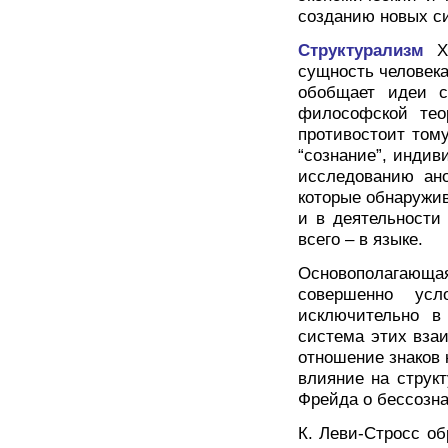
созданию новых си
Структурализм
X
сущность человека
обобщает идеи с
философской тео
противостоит тому
“сознание”, индиви
исследованию ано
которые обнаружив
и в деятельности
всего – в языке.
Основополагающая 
совершенно усл
исключительно в
система этих вза
отношение знаков
влияние на струк
Фрейда о бессозна
К. Леви-Стросс об