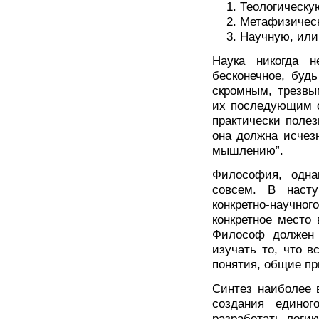
Теологическу
Метафизическ
Научную, или
Наука никогда н
бесконечное, будь
скромным, трезвы
их последующим о
практически поле
она должна исчезн
мышлению”.
Философия, одна
совсем. В насту
конкретно-научно
конкретное место
Философ должен 
изучать то, что в
понятия, общие п
Синтез наиболее 
создания единог
разработать логик