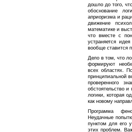
дошло до того, чт
обоснование ло
априоризма и рац
движение психол
математике и выст
что вместе с пон
устраняется идея
вообще ставится п
Дело в том, что ло
формируют необ
всех областях. П
принципиальной в
проверенного з
обстоятельство и
логики, которая 
как новому напра
Программа фено
Неудачные попытк
пунктом для его 
этих проблем. Ва