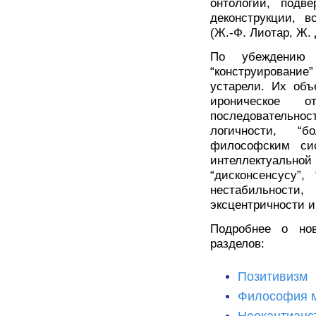
онтологии, подве
деконструкции, в
(Ж.-Ф. Лиотар, Ж.
По убеждению 
“конструирование
устарели. Их объ
ироническое о
последовательно
логичности, “
философским си
интеллектуальной
“дисконсенсусу”,
нестабильности,
эксцентричности и
Подробнее о но
разделов:
Позитивизм
Философия 
Неокантианс