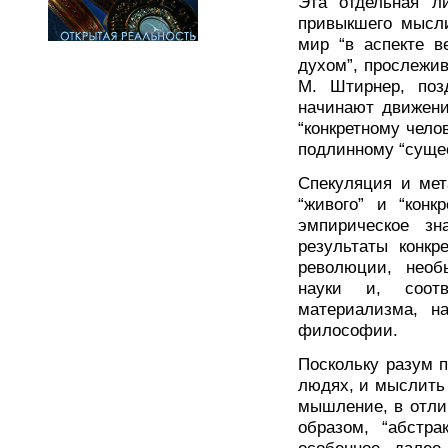
Эта отдельная л
привыкшего мысли
мир “в аспекте в
духом”, прослежив
М. Штирнер, поз
начинают движени
“конкретному челов
подлинному “суще
Спекуляция и мет
“живого” и “конк
эмпирическое з
результаты конкр
революции, необ
науки и, соотв
материализма, н
философии.
Поскольку разум 
людях, и мыслить 
мышление, в отлич
образом, “абстра