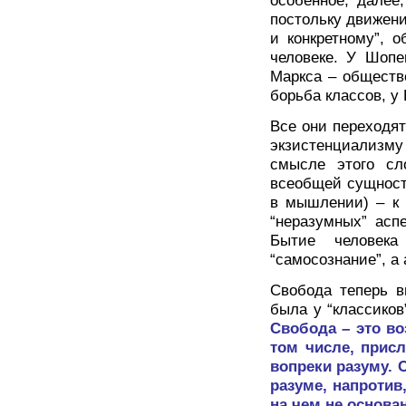
особенное, далее
постольку движени
и конкретному”, 
человеке. У Шопе
Маркса – обществ
борьба классов, у 
Все они переходя
экзистенциализ
смысле этого сл
всеобщей сущности
в мышлении) – к 
“неразумных” аспе
Бытие человек
“самосознание”, а
Свобода теперь в
была у “классиков”
Свобода – это во
том числе, присл
вопреки разуму. 
разуме, напротив
на чем не основа