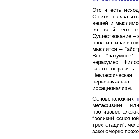
Это и есть исход
Он хочет схватить
вещей и мыслимое
во всей его по
Существование – э
понятия, иначе гов
мыслится – “абст
Всё “разумное” 
неразумно. Филос
как-то выразить 
Неклассическая
первоначальн
иррационализм.
Основоположник
метафизики, ил
противовес сложно
“великий основной
трёх стадий”: чел
закономерно прохо