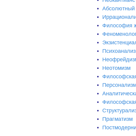
Абсолютный
Иррационал
Философия 
Феноменоло
Экзистенциа
Психоанализ
Неофрейдиз
Неотомизм
Философская
Персонализ
Аналитическ
Философская
Структурали
Прагматизм
Постмодерн