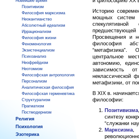
и философию XX в
Новейшее время
Позитивизм
Историю совреме
Философия марксизма
мощных систем н
Неокантианство
спекулятивно
Абсолютный идеализм
предшествующе
Иррационализм
Просвещения и н
Философия жизни
философия абст
Феноменология
“метафизика”. 
Экзистенциализм
центральное мес
Психоанализ
Неофрейдизм
автономию, единс
Неотомизм
зависимость о
Философская антропология
неклассической ф
Персонализм
метафизики, от по
Аналитическая философия
В XIX в. начинает
Философская герменевтика
философии:
Структурализм
Прагматизм
Позитивизма
Постмодернизм
синтезу конкр
Религия
“служанки нау
Психология
Марксизма
,
Эзотерика
революцион