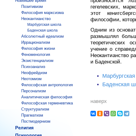
произносится л
Новейшее время
гегелевских, мар
Позитивизм
Философия марксизма
этот кенигсбер
Неокантианство
философии, котор
Марбургская школа
Одним из основат
Баденская школа
размышлял больш
Абсолютный идеализм
теоретических ос
Иррационализм
Философия жизни
учение о справед
Феноменология
Неокантианство р
Экзистенциализм
и Баденской.
Психоанализ
Неофрейдизм
Марбургская
Неотомизм
Баденская ш
Философская антропология
Персонализм
Аналитическая философия
наверх
Философская герменевтика
Структурализм
Прагматизм
Постмодернизм
Религия
Психология