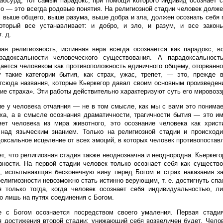
абсурд, тот самый парадокс, при помощи которого индивид осознает 
ло — это всегда родовые понятия. На религиозной стадии человек долже
е. выше общего, выше разума, выше добра и зла, должен осознать себ
который все устанавливает: и добро, и зло, и разум, и все закон
. д.
ая религиозность, истинная вера всегда осознается как парадокс, в
радоксальности человеческого существования. А парадоксальнос
ается человеком как противоположность единичного общему, оторванно
 такие категории бытия, как страх, ужас, трепет, — это, прежде в
тсюда названия, которые Кьеркегор давал своим основным произведе
тие страха». Эти работы действительно характеризуют суть его мировозз
е у человека отчаяния — не в том смысле, как мы с вами это понимае
еха, а в смысле осознания драматичности, трагичности бытия — это им
ет человека из мира животного, это осознание человека как христи
 над языческим знанием. Только на религиозной стадии и происходи
доксальное исцеление от всех эмоций, в которых человек противопостав
т, что религиозная стадия также неоднозначна и неоднородна. Кьеркего
зности. На первой стадии человек только осознает себя как существо
ь, испытывающая бесконечную вину перед Богом и страх наказания з
религиозности невозможно стать истинно верующим, т. е. достигнуть спа
 только тогда, когда человек осознает себя индивидуальностью, ли
о лишь на путях соединения с Богом.
е с Богом осознается посредством своего умаления. Первая стадия
 достижения второй стадии: унижающий себя возвеличен будет. Чело