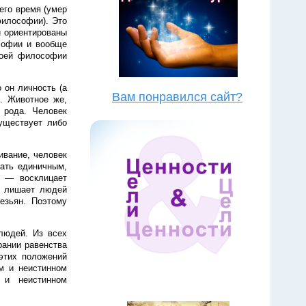
его время (умер
философии). Это
и ориентированы
софии и вообще
воей философии
 он личность (а
Вам понравился сайт?
ю. Животное же,
 рода. Человек
существует либо
ивание, человек
тать единичным,
» — восклицает
й лишает людей
езьян. Поэтому
 людей. Из всех
рании равенства
этих положений
м и неистинном
 и неистинном