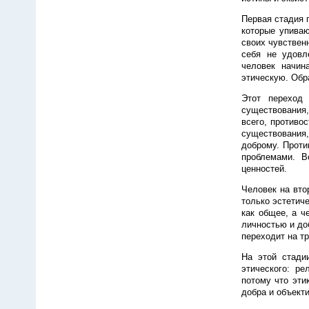
Первая стадия 
которые упива
своих чувствен
себя не удовл
человек начин
этическую. Обр
Этот переход 
существования,
всего, противо
существования,
доброму. Проти
проблемами. В
ценностей.
Человек на вто
только эстетич
как общее, а ч
личностью и до
переходит на т
На этой стадии
этического: ре
потому что эти
добра и объекти