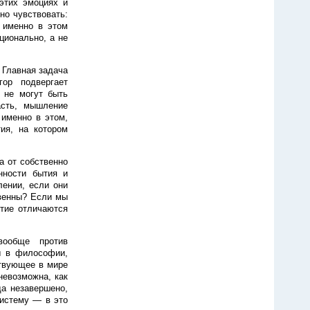
 этих эмоциях и
но чувствовать:
 именно в этом
ционально, а не
 Главная задача
ор подвергает
 не могут быть
асть, мышление
именно в этом,
ия, на котором
а от собственно
нности бытия и
ении, если они
твенны? Если мы
ытие отличаются
вообще против
ы в философии,
ствующее в мире
невозможна, как
да незавершено,
систему — в это