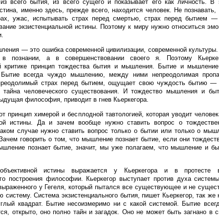
из всего бытия, из всего сущего и показывает его как личность. В
стина, именно здесь, прежде всего, находится человек. Не познавать, 
рах, ужас, испытывать страх перед смертью, страх перед бытием —
вание экзистенциальной истины. Поэтому к миру нужно относиться эмо
и.
ления — это ошибка современной цивилизации, современной культуры.
в познании, а в совершенствовании своего я. Поэтому Кьеркег
й критике принцип тождества бытия и мышления. Бытие и мышление
 Бытие всегда чуждо мышлению, между ними непреодолимая проп
преодолимый страх перед бытием, ощущает свою чуждость бытию — 
, тайна человеческого существования. И тождество мышления и быт
ыдущая философия, приводит в гнев Кьеркегора.
от принцип химерой и бесплодной тавтологией, которая уводит человек
ной истины. Да и зачем вообще нужно ставить вопрос о тождестве
ком случае нужно ставить вопрос только о бытии или только о мышл
Зачем говорить о том, что мышление познает бытие, если они тождес
ышление познает бытие, значит, мы уже полагаем, что мышление и б
объективной истины выражается у Кьеркегора и в протесте 
ого построения философии. Кьеркегор выступает против духа систем
выраженного у Гегеля, который пытался все существующее и не суще
ю систему. Система экзистенциального бытия, пишет Кьеркегор, так же 
глый квадрат. Бытие несоизмеримо ни с какой системой. Бытие всег
тся, открыто, оно полно тайн и загадок. Оно не может быть загнано в 