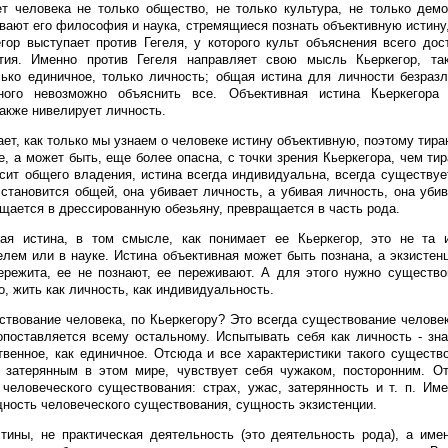
т человека не только общество, не только культура, не только дем
ивают его философия и наука, стремящиеся познать объективную истину,
гор выступает против Гегеля, у которого культ объяснения всего дос
тия. Именно против Гегеля направляет свою мысль Кьеркегор, та
ько единичное, только личность; общая истина для личности безразл
ного невозможно объяснить все. Объективная истина Кьеркегора 
также нивелирует личность.
ает, как только мы узнаем о человеке истину объективную, поэтому тира
е, а может быть, еще более опасна, с точки зрения Кьеркегора, чем тир
сит общего владения, истина всегда индивидуальна, всегда существуе
 становится общей, она убивает личность, а убивая личность, она убив
щается в дрессированную обезьяну, превращается в часть рода.
ная истина, в том смысле, как понимает ее Кьеркегор, это не та и
елем или в науке. Истина объективная может быть познана, а экзистен
режита, ее не познают, ее переживают. А для этого нужно существов
, жить как личность, как индивидуальность.
ствование человека, по Кьеркегору? Это всегда существование человек
опоставляется всему остальному. Испытывать себя как личность - зн
твенное, как единичное. Отсюда и все характеристики такого существ
я затерянным в этом мире, чувствует себя чужаком, посторонним. О
 человеческого существования: страх, ужас, затерянность и т. п. Им
ность человеческого существования, сущность экзистенции.
тины, не практическая деятельность (это деятельность рода), а име