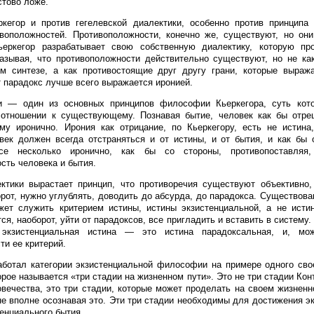
стово ложе.
кегор и против гегелевской диалектики, особенно против принципа 
воположностей. Противоположности, конечно же, существуют, но они
ьеркегор разрабатывает свою собственную диалектику, которую про
казывая, что противоположности действительно существуют, но не ка
ем синтезе, а как противостоящие друг другу грани, которые выраж
т парадокс лучше всего выражается иронией.
и — один из основных принципов философии Кьеркегора, суть кото
 отношении к существующему. Познавая бытие, человек как бы отреш
му иронично. Ирония как отрицание, по Кьеркегору, есть не истина
век должен всегда отстраняться и от истины, и от бытия, и как бы 
се несколько иронично, как бы со стороны, противопоставляя,
сть человека и бытия.
ктики вырастает принцип, что противоречия существуют объективно,
орот, нужно углублять, доводить до абсурда, до парадокса. Существова
ет служить критерием истины, истины экзистенциальной, а не истин
ся, наоборот, уйти от парадоксов, все пригладить и вставить в систему.
 экзистенциальная истина — это истина парадоксальная, и, мо
ти ее критерий.
аботал категории экзистенциальной философии на примере одного сво
орое называется «три стадии на жизненном пути». Это не три стадии Кон
овечества, это три стадии, которые может проделать на своем жизнен
не вполне осознавая это. Эти три стадии необходимы для достижения э
тенциального бытия.