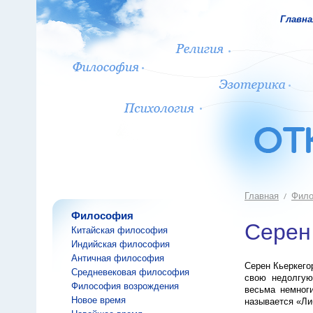
Главна
Главная
Фил
Философия
Серен
Китайская философия
Индийская философия
Античная философия
Серен Кьеркегор
Средневековая философия
свою недолгую
Философия возрождения
весьма немноги
Новое время
называется «Ли