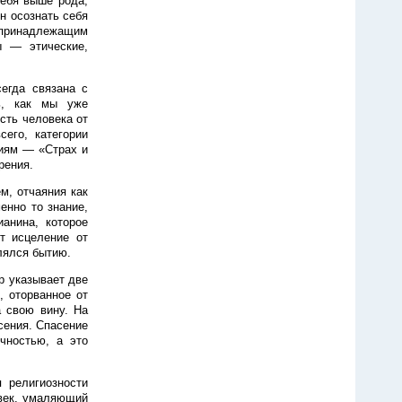
себя выше рода,
н осознать себя
я принадлежащим
ы — этические,
сегда связана с
ть, как мы уже
сть человека от
сего, категории
ниям — «Страх и
рения.
м, отчаяния как
енно то знание,
анина, которое
т исцеление от
лялся бытию.
р указывает две
, оторванное от
а свою вину. На
сения. Спасение
чностью, а это
 религиозности
век, умаляющий