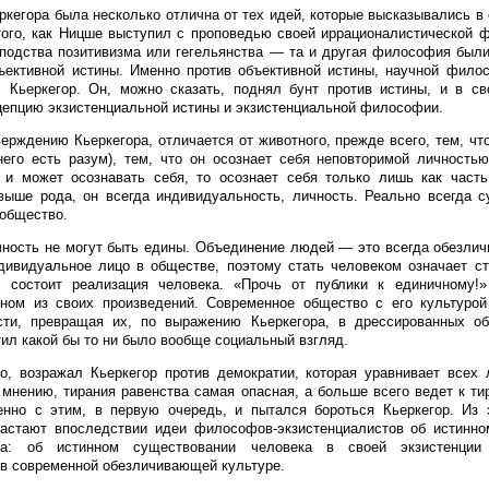
кегора была несколько отлична от тех идей, которые высказывались в 
того, как Ницше выступил с проповедью своей иррационалистической 
подства позитивизма или гегельянства — та и другая философия был
ъективной истины. Именно против объективной истины, научной фило
л Кьеркегор. Он, можно сказать, поднял бунт против истины, и в с
цепцию экзистенциальной истины и экзистенциальной философии.
верждению Кьеркегора, отличается от животного, прежде всего, тем, что
него есть разум), тем, что он осознает себя неповторимой личность
 и может осознавать себя, то осознает себя только лишь как часть
выше рода, он всегда индивидуальность, личность. Реально всегда 
 общество.
ность не могут быть едины. Объединение людей — это всегда обезлич
дивидуальное лицо в обществе, поэтому стать человеком означает с
 состоит реализация человека. «Прочь от публики к единичному!
дном из своих произведений. Современное общество с его культуро
сти, превращая их, по выражению Кьеркегора, в дрессированных об
тил какой бы то ни было вообще социальный взгляд.
о, возражал Кьеркегор против демократии, которая уравнивает всех
о мнению, тирания равенства самая опасная, а больше всего ведет к ти
енно с этим, в первую очередь, и пытался бороться Кьеркегор. Из 
растают впоследствии идеи философов-экзистенциалистов об истинно
ка: об истинном существовании человека в своей экзистенции
в современной обезличивающей культуре.