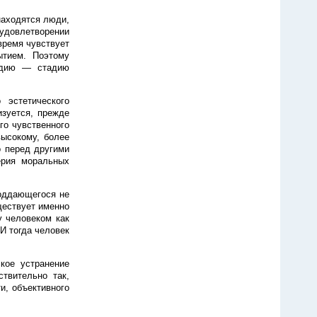
находятся люди,
удовлетворении
время чувствует
ытием. Поэтому
тадию — стадию
 эстетического
изуется, прежде
го чувственного
высокому, более
о перед другими
ерия моральных
поддающегося не
ществует именно
у человеком как
И тогда человек
кое устранение
ствительно так,
и, объективного