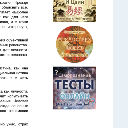
ократия. Прежде
 объяснить всё.
тигает наиболее
к как для него
ична, и с точки
не интересует,
ния объективной
ания равенства.
т для личности.
ает и человека.
стина, как она
циальная истина
ать, т. е. жить
а как личности,
ачит испытывать
ования. Человек
тсюда основные
енно эти эмоции
нно ужас, страх