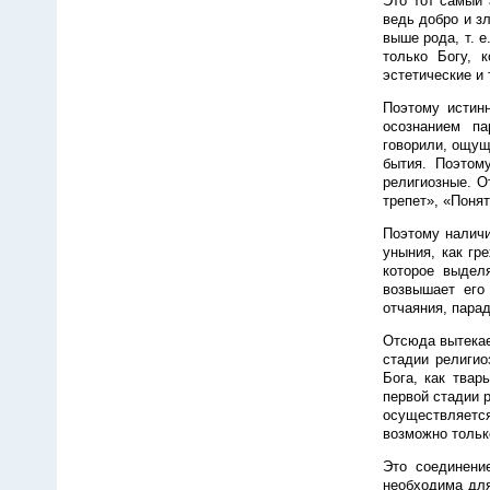
Это тот самый 
ведь добро и з
выше рода, т. 
только Богу, 
эстетические и т
Поэтому истинн
осознанием па
говорили, ощущ
бытия. Поэтому
религиозные. О
трепет», «Поня
Поэтому наличи
уныния, как гр
которое выделя
возвышает его
отчаяния, пара
Отсюда вытекае
стадии религио
Бога, как твар
первой стадии 
осуществляется
возможно тольк
Это соединени
необходима для