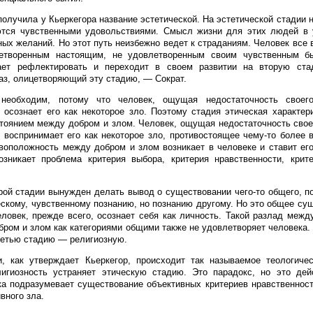
получила у Кьеркегора название эстетической. На эстетической стадии 
ются чувственными удовольствиями. Смысл жизни для этих людей в 
ных желаний. Но этот путь неизбежно ведет к страданиям. Человек все 
етворенным настоящим, не удовлетворенным своим чувственным б
ает рефлектировать и переходит в своем развитии на вторую с
аз, олицетворяющий эту стадию, — Сократ.
необходим, потому что человек, ощущая недостаточность своего
 осознает его как некоторое зло. Поэтому стадия этическая характер
стоянием между добром и злом. Человек, ощущая недостаточность свое
 воспринимает его как некоторое зло, противостоящее чему-то более 
воположность между добром и злом возникает в человеке и ставит ег
озникает проблема критерия выбора, критерия нравственности, крит
рой стадии вынужден делать вывод о существовании чего-то общего, 
ескому, чувственному познанию, но познанию другому. Но это общее су
еловек, прежде всего, осознает себя как личность. Такой разлад межд
бром и злом как категориями общими также не удовлетворяет человека. 
ретью стадию — религиозную.
, как утверждает Кьеркегор, происходит так называемое теологичес
лигиозность устраняет этическую стадию. Это парадокс, но это дей
ка подразумевает существование объективных критериев нравственност
вного зла.