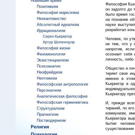
Новейшее время
Философия Кьер
Позитивизм
он задолго до 
Философия марксизма
было время гос
Неокантианство
на познание об
Абсолютный идеализм
науки выступи
разработал кон
Иррационализм
Серен Кьеркегор
Человек, по ут
Артур Шопенгауэр
не тем, что у 
Философия жизни
напротив, если
Феноменология
осознает себя 
личность, либо
Экзистенциализм
Психоанализ
Общество и лич
Неофрейдизм
теряет свое ин
Неотомизм
именно в этом
Кьеркегор в о
Философская антропология
индивидуально
Персонализм
Кьеркегору пре
Аналитическая философия
Философская герменевтика
И, прежде всег
тираний, по ег
Структурализм
коммунизм, им
Прагматизм
Кьеркегора вы
Постмодернизм
бытии челове
Религия
существовании 
Психология