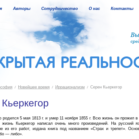
я
Авторы
Сотрудничество
О нас
Контакты
ософия
Новейшее время
Иррационализм
Серен Кьеркегор
 Кьеркегор
 родился 5 мая 1813 г. и умер 11 ноября 1855 г. Всю жизнь он прожил в
 жизнь Кьеркегор написал очень много произведений. На русский я
е из его работ, издана книга под названием «Страх и трепет». Осно
бо — либо».