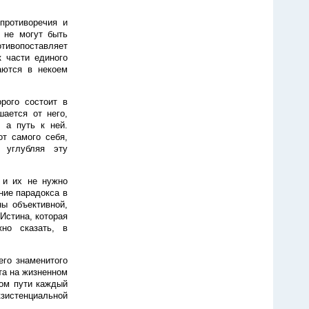
противоречия и
 не могут быть
тивопоставляет
к части единого
аются в некоем
рого состоит в
ается от него,
, а путь к ней.
от самого себя,
 углубляя эту
 и их не нужно
ние парадокса в
ы объективной,
 Истина, которая
жно сказать, в
его знаменитого
та на жизненном
ном пути каждый
кзистенциальной