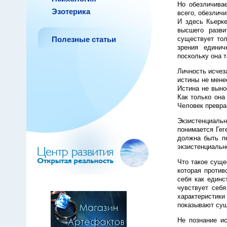
Но обезличивае
Эзотерика
всего, обезлич
И здесь Кьерке
высшего разви
Полезные статьи
существует тол
зрения единич
поскольку она 
Личность исчез
истины не мене
Истина не выно
Как только она
Человек превра
Экзистенциаль
понимается Гег
должна быть пе
экзистенциально
Что такое суще
которая против
себя как единс
чувствует себ
характеристики
показывают сущ
Не познание ис