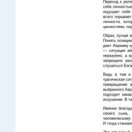
Переход к рели
себя личностью
ощущает себя 
всего порывает
личности, кот
ценностями, по
Образ, лучше в
Понять позицию
дает Аврааму е
— ситуация абс
неразумно, а к
запрещено зап
слушаться Бога
Ведь в том и 
трагическая сит
превращение: в
выбранного Авр
подходят никак
искушение. В т
Именно благод
своего сына,
человеческому 
И тогда станов