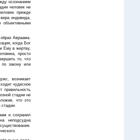
ежду осознанием
адии человек не
человек прежде
 вера индивида,
и объективными
 образ Авраама.
ация, когда Бог
и Ему в жертву,
еловека, просто
вершить то, что
 по закону или
окс, возникает
исходит чудесное
т правильность
озной стадии не
оложив, что это
 стадии.
аам и сохранил
на неподсудна
 существование.
ческого.