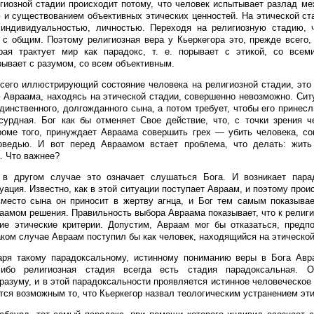
гиозной стадии происходит потому, что человек испытывает разлад м
 и существованием объективных этических ценностей. На этической ст
индивидуальностью, личностью. Переходя на религиозную стадию, 
 с общим. Поэтому религиозная вера у Кьеркегора это, прежде всего,
орая трактует мир как парадокс, т. е. порывает с этикой, со всем
рывает с разумом, со всем объективным.
сего иллюстрирующий состояние человека на религиозной стадии, это
 Авраама, находясь на этической стадии, совершенно невозможно. Ситу
динственного, долгожданного сына, а потом требует, чтобы его принесл
урдная. Бог как бы отменяет Свое действие, что, с точки зрения ч
роме того, принуждает Авраама совершить грех — убить человека, со
оведью. И вот перед Авраамом встает проблема, что делать: жить
. Что важнее?
в другом случае это означает слушаться Бога. И возникает парад
уация. Известно, как в этой ситуации поступает Авраам, и поэтому про
место сына он приносит в жертву агнца, и Бог тем самым показывае
аамом решения. Правильность выбора Авраама показывает, что к религи
ие этические критерии. Допустим, Авраам мог бы отказаться, предп
аком случае Авраам поступил бы как человек, находящийся на этической
аря такому парадоксальному, истинному пониманию веры в Бога Авр
 ибо религиозная стадия всегда есть стадия парадоксальная. О
разуму, и в этой парадоксальности проявляется истинное человеческое
ится возможным то, что Кьеркегор назвал теологическим устранением эти