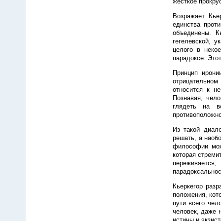
жесткое прокру
Возражает Кьер
единства проти
объединены. К
гегелевской, у
целого в неко
парадоксе. Это
Принцип ирони
отрицательном
относится к не
Познавая, чело
глядеть на в
противоположно
Из такой диале
решать, а наоб
философии мож
которая стремит
переживается,
парадоксальнос
Кьеркегор разр
положения, кот
пути всего чел
человек, даже 
истины и экзис