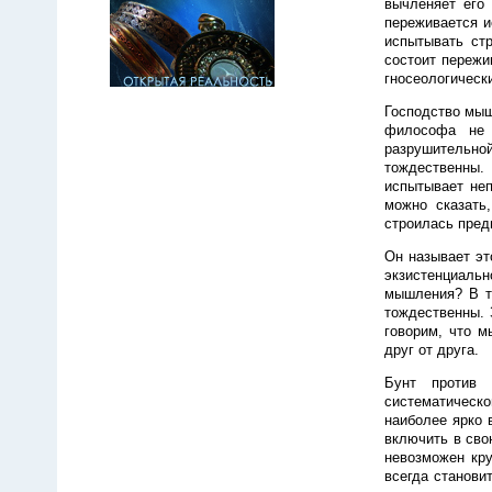
вычленяет его 
переживается и
испытывать ст
состоит пережи
гносеологическ
Господство мыш
философа не 
разрушительно
тождественны.
испытывает не
можно сказать
строилась пред
Он называет эт
экзистенциаль
мышления? В та
тождественны. 
говорим, что м
друг от друга.
Бунт против 
систематическ
наиболее ярко 
включить в сво
невозможен кру
всегда станови