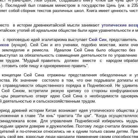
екст «Гуань-цзы», Люй Бувэй, создавшего книгу «Люй ши чунь цю» (
»). Последний был главным министром в государстве Цинь (ум. в
235
ляет собой сборник текстов различных школ. Книга имеет ценность чист
место в истории древнекитайской мысли занимают
утопические возз
итайских утопий об идеальном обществе были идеи уравнительности и м
 э. с проповедью идей эгалитаризма выступает
Сюй Син
, представитель
иков
(нунцзя). Сюй Син и его ученики, подобно моистам, жили оче
и земледелие и ремесла. Идеалом Сюй Сина было общество без э
выступал за обязательность совмещения деятельности по управлению
им трудом. "Мудрый правитель должен вместе с народом обраба
, готовить себе пищу и одновременно править".
 концепции Сюй Сина отражены представления обездоленных и у
ества. Их значение состояло в том, что они подрывали догматы к
 справедливости общественного порядка в Поднебесной. Не удивител
 Сюй Сином, встретили резкую критику со стороны конфуциански
н-цзы решительно отверг идею Сюй Сина о необходимости одноврем
й деятельностью и сельскохозяйственным трудом.
риод древней истории Китая возникает идея утопического общества д
зложенная в главе "Ли юнь" трактата "Ли цзи". "Когда осуществляло
ринадлежала всем. Для управления Поднебесной избирались мудр
дьми царили доверие и дружелюбие. Поэтому люди считали близкими 
дителей и по-отечески относились не к одним только своим детям. Пр
ать свой век, взрослые люди находили применение своим способностя