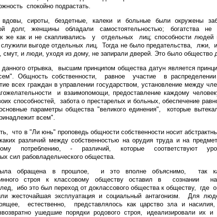
жность спокойно подрастать.
 вдовы, сироты, бездетные, калеки и больные были окружены за
ой долг, женщины обладали самостоятельностью; богатства не 
ак же как и не скапливались у отдельных лиц; способности людей 
 служили выгоде отдельных лиц. Тогда не было предательства, лжи, и
 смут, и люди, уходя из дому, не запирали дверей. Это было общество д
з данного отрывка, высшим принципом общества датун является принц
сем". Общность собственности, равное участие в распределении
тие всех граждан в управлении государством, установление между ч
гожелательности и взаимопомощи, предоставление каждому человек
воих способностей, забота о престарелых и больных, обеспечение рав
 основные параметры общества "великого единения", которые вытека
ринадлежит всем".
ть, что в "Ли юнь" проповедь общности собственности носит абстрактн
каких различий между собственностью на орудия труда и на предме
нному потреблению, - различий, которые соответствуют ур
ых сил рабовладельческого общества.
была обращена в прошлое, и это вполне объяснимо, так ка
щинного строя к классовому обществу оставил в сознании 
лед, ибо это был переход от доклассового общества к обществу, гд
и жесточайшая эксплуатация и социальный антагонизм. Для люд
оящее, естественно, представлялось как царство зла и насилия,
звозвратно ушедшие порядки родового строя, идеализировали их и 