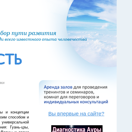
ики
ды и концепции
Вы впервые на сайте?
воим способом и
 универсальной
ия: Гуань-цзы,