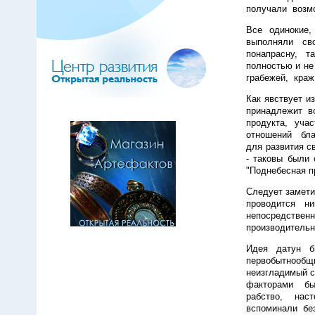
получали возмо
Все одинокие,
выполняли св
понапрасну, т
полностью и не
грабежей, краж,
Как явствует и
принадлежит в
продукта, учас
отношений бла
для развития с
- таковы были
"Поднебесная п
Следует замети
проводится ни
непосредстве
производительн
Идея датун 
первобытнооб
неизгладимый с
факторами был
рабство, наст
вспоминали бе