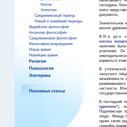
написавшего т
Легизм
господина Люя
книга представ
Эклектики
документа.
Средневековый период
Новый и новейший периоды
Значительное 
Индийская философия
многих древнек
Античная философия
В III в. до н.
Средневековая философия
школы аграрн
Философия возрождения
занятием был
Новое время
угнетения. Он 
Новейшее время
земледельческ
кормиться этим
Религия
Психология
В утопической
чжоуского общ
Эзотерика
незыблемости и
развивавшиеся
частности, Мэ
Полезные статьи
государственно
В последний пе
единение
"), и
Поднебесная п
люди. Между лю
одних своих ро
спокойно дожив