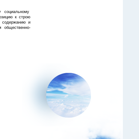
ему социальному
озицию к строю
 содержанию и
м общественно-