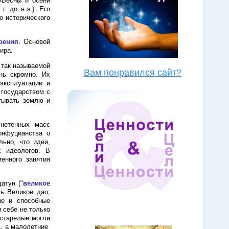
«Весны и осени
 г
. до н.э.). Его
о исторического
рения
. Основой
ира.
 так называемой
Вам понравился сайт?
нь скромно. Их
ксплуатации и
 государством с
тывать землю и
гнетенных масс
онфуцианства о
ьно, что идеи,
х идеологов. В
енного занятия
атун ("
великое
сь Великое дао,
ые и способные
себе не только
естарелые могли
м, а малолетние