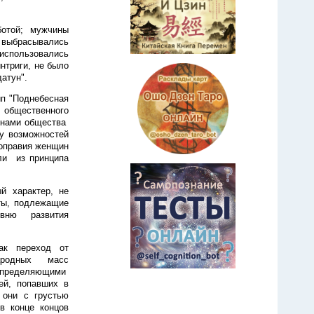
ботой; мужчины
выбрасывались
использовались
нтриги, не было
атун".
ип "Поднебесная
 общественного
ленами общества
у возможностей
ноправия женщин
ли из принципа
ый характер, не
ты, подлежащие
овню развития
к переход от
народных масс
е определяющими
ей, попавших в
 они с грустью
в конце концов