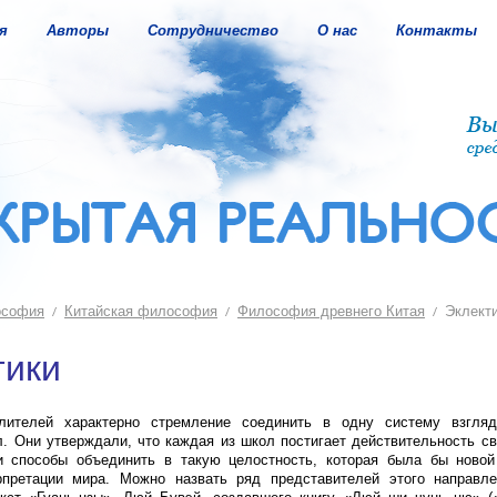
я
Авторы
Сотрудничество
О нас
Контакты
ософия
Китайская философия
Философия древнего Китая
Эклект
тики
ителей характерно стремление соединить в одну систему взгля
. Они утверждали, что каждая из школ постигает действительность с
и способы объединить в такую целостность, которая была бы новой
рпретации мира. Можно назвать ряд представителей этого направлен