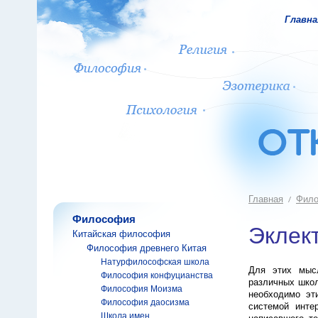
Главна
Главная
Фил
Философия
Эклек
Китайская философия
Философия древнего Китая
Натурфилософская школа
Для этих мысл
Философия конфуцианства
различных школ
Философия Моизма
необходимо эт
Философия даосизма
системой инте
Школа имен