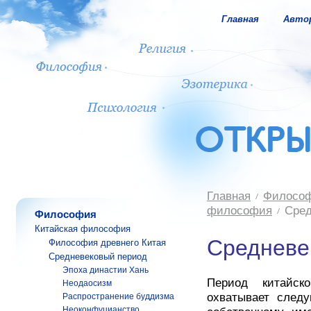
Главная
Авто
Главная
Филосо
философия
Сред
Философия
Китайская философия
Средневе
Философия древнего Китая
Средневековый период
Эпоха династии Хань
Период китайск
Неодаосизм
охватывает след
Распространение буддизма
Неоконфуцианство