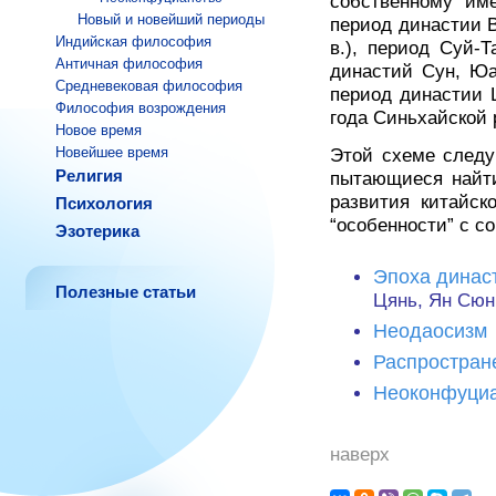
собственному име
Новый и новейший периоды
период династии 
Индийская философия
в.), период Суй-Т
Античная философия
династий Сун, Юан
Средневековая философия
период династии Ц
Философия возрождения
года Синьхайской 
Новое время
Новейшее время
Этой схеме следу
Религия
пытающиеся найти
развития китайск
Психология
“особенности” с с
Эзотерика
Эпоха динас
Полезные статьи
Цянь, Ян Сюн
Неодаосизм
Распростран
Неоконфуци
наверх