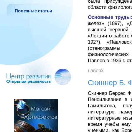
была присужден
области физиолог
Полезные статьи
Основные труды
желез» (1897), «
высшей нервной д
«Лекции о работе
1927), «Павлов
(стенограммы
физиологических 
Павлов в 1936 г. о
наверх
Скиннер Б. Ф
Скиннер Беррес Фр
Пенсильвания в 
Гамильтона, по
литературе, наме
литературные изы
время учебы ему
учеными, как Бор