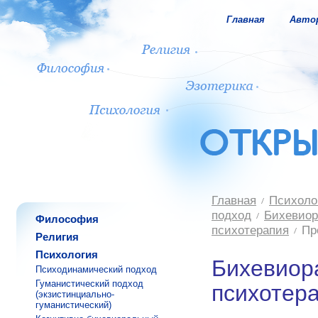
Главная
Авто
Главная
Психоло
подход
Бихевиор
Философия
психотерапия
Пр
Религия
Психология
Бихевиор
Психодинамический подход
Гуманистический подход
психотер
(экзистинциально-
гуманистический)