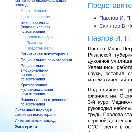
Когнитивно-бихевиоральный
Представит
подход
Узнать больше
Центры развития
Павлов И. П.
Бихевиоральная
Скиннер Б. Ф
(поведенческая)
психотерапия
Павлов И. П.
Основные идеи
Практика
Павлов Иван Петр
Представители
Когнитивная психотерапия
Рязанской губерн
Рациональная психотерапия
духовное училище
Рационально-
Увлекшись работ
эмоциональная
науки, оставил с
поведенческая
психотерапия
математический фа
Краткосрочная
Под влиянием тру
мультимодальная
психотерапия
физиологии. Оконч
Эмоционально-стрессовая
3-й курс Медико-
психотерапия
руководил неболь
Системный подход и
труды Павлова ст
семейная психотерапия
нервной деятельн
Интегративный подход
Эзотерика
СССР легли в осн