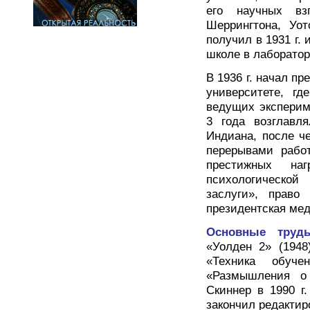
его научных вз
Шеррингтона, Уот
получил в 1931 г.
школе в лаборатор
В 1936 г. начал п
университете, г
ведущих эксперим
3 года возглавл
Индиана, после ч
перерывами рабо
престижных на
психологическо
заслуги», право
президентская мед
Основные труд
«Уолден 2» (1948
«Техника обуче
«Размышления о
Скиннер в 1990 г.
закончил редакти