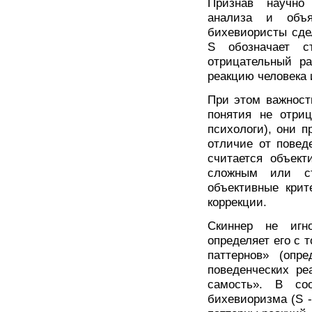
Признав научно
анализа и объя
бихевиористы сде
S обозначает с
отрицательный ра
реакцию человека 
При этом важност
понятия не отри
психологи), они 
отличие от повед
считается объек
сложным или ст
объективные крит
коррекции.
Скиннер не игно
определяет его с 
паттернов» (опре
поведенческих ре
самость». В со
бихевиоризма (S 