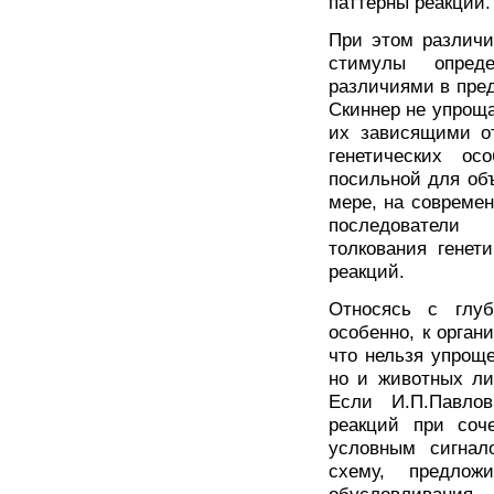
паттерны реакций.
При этом различи
стимулы опреде
различиями в пред
Скиннер не упроща
их зависящими от
генетических ос
посильной для объ
мере, на современ
последователи 
толкования генет
реакций.
Относясь с глу
особенно, к орган
что нельзя упроще
но и животных ли
Если И.П.Павло
реакций при соч
условным сигнал
схему, предлож