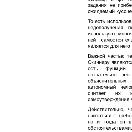
задания не прибе
ожидаемый кусочек
То есть использов
недополучения п
используют многи
ней самостоятел
является для него
Важной частью те
Скиннеру являютс
есть функции о
сознательно нео
объяснительных
автономный челов
считает их и
самоутверждения 
Действительно, ч
считаться с треб
но и тогда он в
обстоятельствами