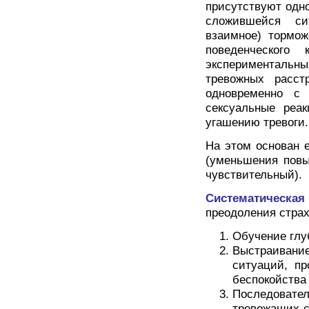
присутствуют одн
сложившейся сит
взаимное) тормож
поведенческого 
экспериментальных
тревожных расст
одновременно с 
сексуальные реак
угашению тревоги.
На этом основан 
(уменьшения повыш
чувствительный).
Систематическа
преодоления страх
Обучение глу
Выстраиван
ситуаций, пр
беспокойства
Последоват
тревожащих с