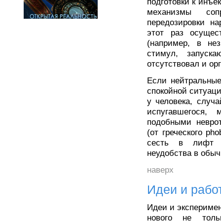
подготовки к инъе
механизмы соп
передозировки на
этот раз осущес
(например, в не
стимул, запуска
отсутствовал и ор
Если нейтральные
спокойной ситуаци
у человека, случ
испугавшегося,
подобными невро
(от греческого pho
сесть в лифт и
неудобства в обы
наверх
Идеи и рабо
Идеи и экспериме
нового не толь