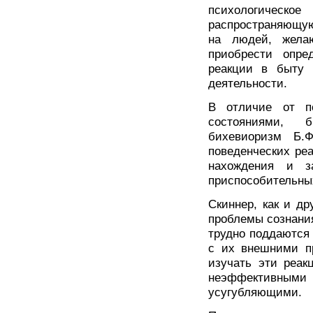
психологическо
распространяющую
на людей, желаю
приобрести опре
реакции в быту 
деятельности.
В отличие от пс
состояниями, 
бихевиоризм Б.Ф
поведенческих ре
нахождения и з
приспособительных
Скиннер, как и др
проблемы сознания
трудно поддаются 
с их внешними пр
изучать эти реак
неэффективными 
усугубляющими.