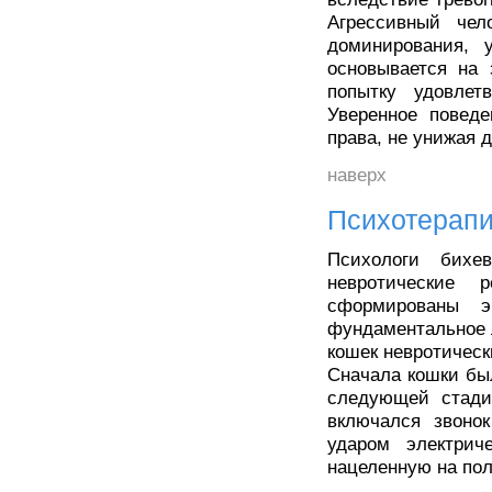
Агрессивный чел
доминирования, 
основывается на 
попытку удовлет
Уверенное поведе
права, не унижая 
наверх
Психотерап
Психологи бихе
невротические 
сформированы э
фундаментальное 
кошек невротичес
Сначала кошки был
следующей стади
включался звоно
ударом электриче
нацеленную на по