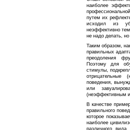
наиболее эффект
профессиональной
путем их рефлект
исходил из уб
неэффективно тем,
не надо делать, но
Таким образом, на
правильных адапт
преодоления фр
Поэтому для об
стимулы, подкреп
отрицательные (
поведения, вынуж
или завуалиров
(неэффективным и
В качестве приме
правильного пове
которое показыва
наиболее цивилиз
различного вида