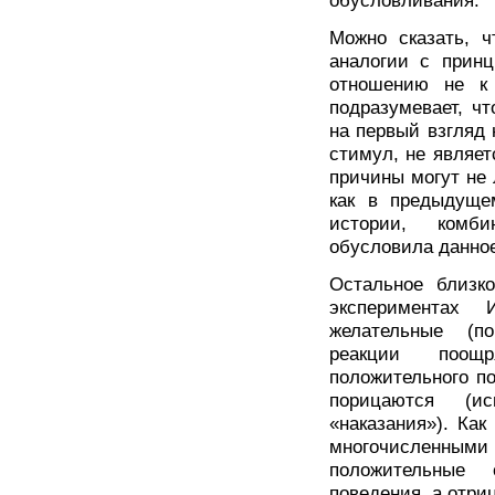
обусловливания.
Можно сказать, ч
аналогии с принц
отношению не к 
подразумевает, чт
на первый взгляд 
стимул, не являе
причины могут не 
как в предыдущем
истории, комби
обусловила данное
Остальное близк
экспериментах 
желательные (п
реакции поощ
положительного п
порицаются (и
«наказания»). Ка
многочисленн
положительные 
поведения, а отри