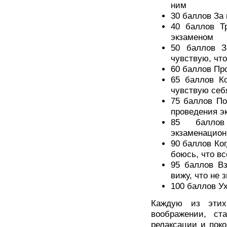
ним
30 баллов За
40 баллов Т
экзаменом
50 баллов З
чувствую, чт
60 баллов Пр
65 баллов Ко
чувствую себ
75 баллов По
проведения э
85 баллов
экзаменацион
90 баллов Ког
боюсь, что вс
95 баллов Вз
вижу, что не 
100 баллов Ух
Каждую из этих
воображении, ст
релаксации и пок