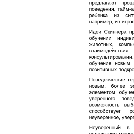
предлагают проц
поведения, тайм-а
ребенка из сит
например, из игро
Идеи Скиннера пр
обучении индив
животных, компь
взаимодействия
консультировани
обучение новым 
позитивных подкре
Поведенческие те
новым, более э
элементом обуче
уверенного пове
возможность выб
способствует 
неуверенное, увер
Неуверенный в 
вследствие трево