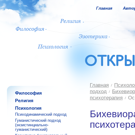
Главная
Авто
Главная
Психоло
подход
Бихевиор
Философия
психотерапия
Ос
Религия
Психология
Бихевиор
Психодинамический подход
Гуманистический подход
психотер
(экзистинциально-
гуманистический)