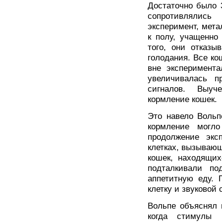
Достаточно было 
сопротивлялись
эксперимент, мета
к полу, учащенн
того, они отказы
голодания. Все к
вне эксперимента
увеличивалась п
сигналов. Выуч
кормление кошек.
Это навело Вольп
кормление могло
продолжение экс
клетках, вызывающ
кошек, находящих
подталкивали по
аппетитную еду. 
клетку и звуковой 
Вольпе объяснял 
когда стимулы 