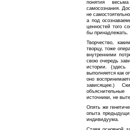
понятия весьм
самосознания. Дос
не самостоятельно
а под осознаваем
ценностей того с
бы принадлежать.
Творчество, как
творцу, тоже опе
внутренними потр
свою очередь зави
истории. (здесь 
выполняется как оп
оно воспринимаетс
зависящее.) С
объяснительные
источники, не выт
Опять же генетич
опыта предыдущих
индивидуума.
Ставя основной з