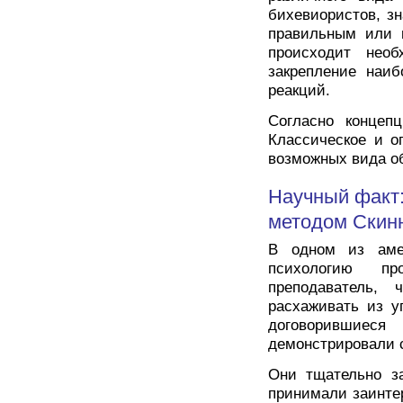
бихевиористов, з
правильным или 
происходит необ
закрепление наиб
реакций.
Согласно концепц
Классическое и о
возможных вида о
Научный факт:
методом Скин
В одном из амер
психологию пр
преподаватель,
расхаживать из уг
договорившие
демонстрировали с
Они тщательно за
принимали заинте