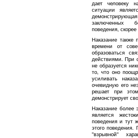
дает человеку н
ситуации являет
демонстрирующая
заключенных б
поведения, скорее
Наказание также 
времени от сове
образоваться св
действиями. При 
не образуется ни
то, что оно поощ
усиливать нака
очевидную его не
решает при этом
демонстрирует св
Наказание более 
является жесток
поведения и тут 
этого поведения.
"взрывной" хара