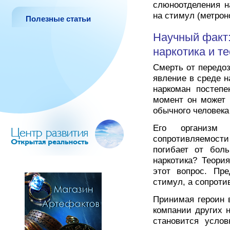
слюноотделения на
на стимул (метрон
Полезные статьи
Научный факт:
наркотика и т
Смерть от передоз
явление в среде н
наркоман постепе
момент он может 
обычного человека
Его организм 
сопротивляемости 
погибает от бол
наркотика? Теори
этот вопрос. Пре
стимул, а сопроти
Принимая героин 
компании других 
становится усло