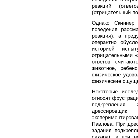
реакций (ответ
(отрицательный п
Однако Скиннер
поведения рассм
реакция), а пред
оперантно обусл
историей испыт
отрицательными «
ответов считают
животное, ребен
физическое удово
физические ощуще
Некоторые иссле
относят фрустрац
подкрепления.
дрессировщ
экспериментирова
Павлова. При дре
задания подкрепл
сахара), а при 