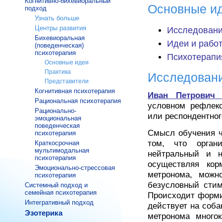
Когнитивно-бихевиоральный
Основные и
подход
Узнать больше
Центры развития
Исследовани
Бихевиоральная
Идеи и работ
(поведенческая)
психотерапия
Психотерапи
Основные идеи
Практика
Исследовани
Представители
Когнитивная психотерапия
Иван Петрович 
Рациональная психотерапия
условном рефлекс
Рационально-
или респондентног
эмоциональная
поведенческая
Смысл обучения ч
психотерапия
том, что орган
Краткосрочная
мультимодальная
нейтральный и н
психотерапия
осуществляя кор
Эмоционально-стрессовая
метронома, можн
психотерапия
безусловный стим
Системный подход и
семейная психотерапия
Происходит форми
Интегративный подход
действует на соба
Эзотерика
метронома многок