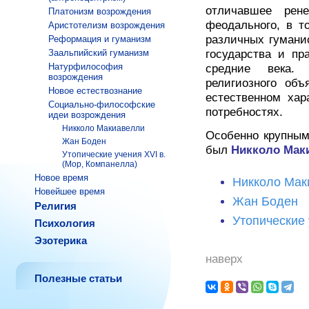
отличавшее рен
Платонизм возрождения
феодального, в т
Аристотелизм возрождения
различных гумани
Реформация и гуманизм
Заальпийский гуманизм
государства и пр
Натурфилософия
средние века. 
возрождения
религиозного об
Новое естествознание
естественном хар
Социально-философские
потребностях.
идеи возрождения
Никколо Макиавелли
Особенно крупным
Жан Боден
был
Никколо Мак
Утопические учения XVI в.
(Мор, Компанелла)
Новое время
Никколо Мак
Новейшее время
Жан Боден
Религия
Утопические 
Психология
Эзотерика
наверх
Полезные статьи