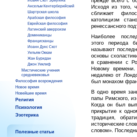
прежде всего с б
Иоанн Скот Эриугена
Ансельм Кентерберийский
Исходя из того, 
Шартрская школа
сближает фило
Арабская философия
католицизм стан
Еврейская философия
ренессансного под
Латинский аверроизм
Доминиканцы
Наиболее после
Францисканцы
этого периода
Иоанн Дунс Скот
называют последн
Уильям Оккам
основы схоластик
Жан Буридан
в сравнении с Р
Джон Уиклиф
Новому времени.
Мистические учения
недалеко от Лонд
средневековья
Философия возрождения
был монахом фран
Новое время
В одно время зан
Новейшее время
папы Римского, из
Религия
Когда он был вып
Психология
прикрытие к одно
Эзотерика
традиция, обрат
исторические слов
словом». Последни
Полезные статьи