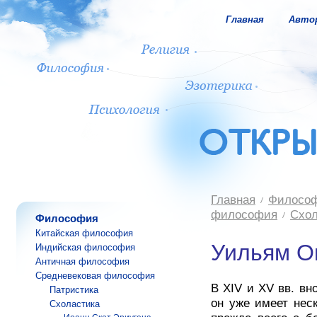
Главная
Авто
Главная
Филосо
философия
Схол
Философия
Китайская философия
Уильям О
Индийская философия
Античная философия
Средневековая философия
В XIV и XV вв. в
Патристика
он уже имеет нес
Схоластика