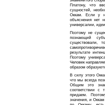
знаменитого спора
Платону, что вв
сущностей, необх
Оккам. Если у н
объяснения нет н
универсалии, идеи
Поэтому не сущес
познающий суб
существовали, 
самопротиворечив
результате интенц
Поэтому универса
Человек направляе
образом образуют
В силу этого Окка
что мы всегда по
Общим это зна
соответствии с 
придаем. Поэтом
значения, и Оккам
по Оккаму, ест