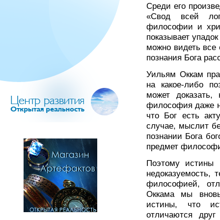
Среди его произв
«Свод всей лог
философии и хрис
показывает упадок
можно видеть все 
познания Бога ра
Уильям Оккам пра
на какое-либо п
может доказать, 
философия даже н
что Бог есть акт
случае, мыслит б
познании Бога бог
предмет философии
Поэтому истины 
недоказуемость, 
философией, отл
Оккама мы вновь
истины, что и
отличаются друг