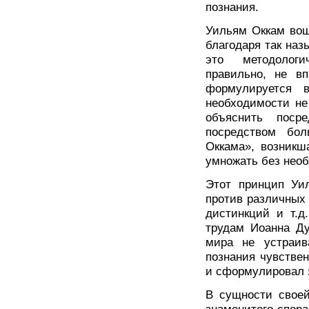
познания.
Уильям Оккам вош
благодаря так на
это методолог
правильно, не в
формулируется 
необходимости не
объяснить поср
посредством бол
Оккама», возникш
умножать без нео
Этот принцип Уи
против различных
дистинкций и т.д
трудам Иоанна Ду
мира не устраив
познания чувствен
и сформулировал 
В сущности своей