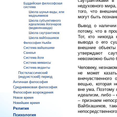
саутрантиками в 
Буддийская философская
недуховного мира
система
того, что внешни
Школа шунья-вады, или
мадхьямиков
могут быть познан
Школа субъективного
идеализма йогачаров
Вывод о наличии
(виджнянавада)
потому, что в пр
Школа саутрантиков
Тот, кто никогда
Школа вайбхашиков
вывода о его су
Философия Ньяйи
внешние объекты
Система вайшешики
утверждают сау
Санкхья
Система йоги
невозможно было б
Система мимансы
Человеку, незнако
Система веданты
не может казат
Постклассический
(индуистский) период
внечувственного 
Античная философия
вещью, которая н
Средневековая философия
вне ума. Поэтому 
Философия возрождения
идеализм, либо – 
Новое время
– признаем непос
Новейшее время
Вайбхашиков, так
Религия
непосредственного
Психология