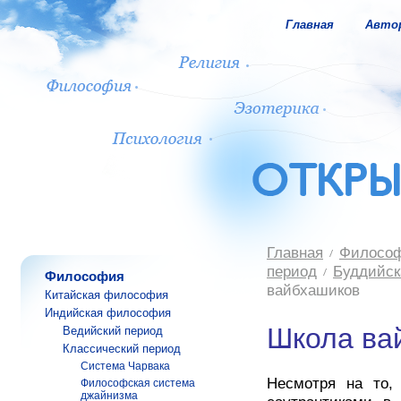
Главная
Авто
Главная
Филосо
период
Буддийск
Философия
вайбхашиков
Китайская философия
Индийская философия
Школа ва
Ведийский период
Классический период
Система Чарвака
Несмотря на то,
Философская система
джайнизма