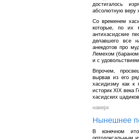
достигалось из
абсолютную веру х
Со временем хаси
которые, по их 
антихасидские пе
делавшего все н
анекдотов про му
Лемехом (бараном
и с удовольствие
Впрочем, просве
вырвав из его ря
хасидизму как к 
историк XIX века Г
хасидских цадиков
наверх
Нынешнее п
В конечном ит
ортодоксальным и