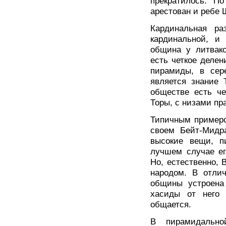
прекратилось. П
арестован и ребе 
Кардинальная р
кардинальной, и
община у литвако
есть четкое делен
пирамиды, в сер
является знание 
обществе есть че
Торы, с низами пр
Типичным примеро
своем Бейт-Mидра
высокие вещи, п
лучшем случае ег
Но, естественно, 
народом. В отлич
общины устроена 
хасиды от него
общается.
B пирамидально