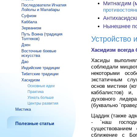
Митнагдим (
Последователи Игнатия
противостоян
Лойолы и Малабары
Суфизм
Антихасидск
Каббала
Нынешнее п
Зерванизм
Путь Воина (традиция
Устройство 
Толтеков)
Дзен
Хасидизм всегда
Восточные боевые
искусства
Хасиды выполня
Дао
соблюдали мицвот
Индийские трaдиции
некоторыми особ
Тибетские традиции
экстатичным слу
Хасидизм
основ мистики (к
Основные идеи
Практика
каббалистов) и,
Узнать больше
духовного лидера
Центры развития
(буквально `правед
Мистика
Цаддик (также адм
- `наш господ
Полезные статьи
существованием 
сближение с Бог