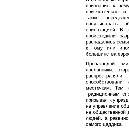
признание к нему
притягательности
также определ
навязывалась о
ориентацией. В э
происходили раз
распадались семь
к тому или ино
большинства евре
Пропагандой ми
посланники, котор
распространял
способствовали
местечкам. Тем 
традиционным сп
призывал к упраз
на управление общ
на общественной 
людей, а раввино
самого цаддика.