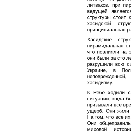
литваков, при пи
ведущей являетс
структуры стоит к
хасидской стр
принципиальная р
Хасидские стру
пирамидальная ст
что повлияли на 
они были за сто л
разрушили всю си
Украине, в По
неповрежденной,
хасидизму.
К Pебе ходили с
ситуации, когда б
призывали все вре
ущерб. Они жили 
На том, что все и
Они общеправильн
мировой истор