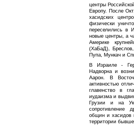
центры Российской
Европу. После Ок
хасидских центро
физически уничт
переселились в И
новые центры, а ч
Америке крупне
(ХаБаД), Бреслов
Пупа, Мункач и Сп
В Израиле - Гер
Надворна и возн
Аарон. В Восто
активностью отли
главенство в гл
иудаизма и выдвин
Грузии и на Укр
сопротивление д
общин и хасидов 
территории бывше