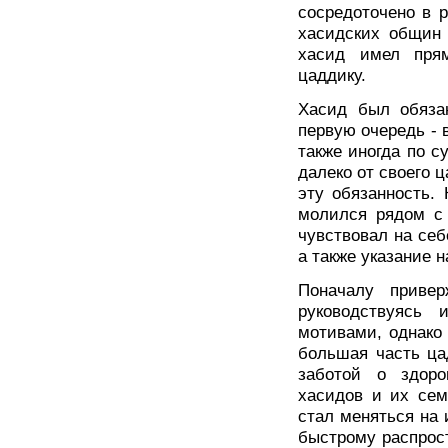
сосредоточено в р
хасидских общин 
хасид имел пря
цаддику.
Хасид был обяза
первую очередь - 
также иногда по с
далеко от своего 
эту обязанность.
молился рядом с 
чувствовал на себ
а также указание н
Поначалу привер
руководствуясь 
мотивами, однако
большая часть ца
заботой о здоро
хасидов и их сем
стал меняться на 
быстрому распрос