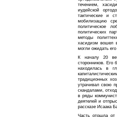
течением, хасид
иудейской ортод
тактические и с
мобилизацию сре
политическое ло
политических пар
методы политтех
хасидизм вошел в
могли ожидать его
К началу 20 ве
сторонников. Его 
находилась в гл
капиталистически
традиционных хоз
утрачивал свою п
скандалами, отхо
в ряды коммунист
деятелей и отпры
рассказе Исаака Б
Часть отошла от 