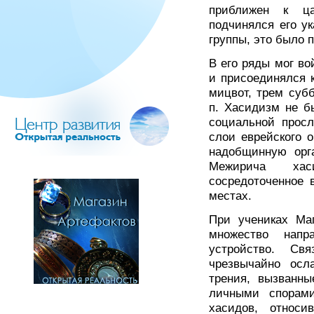
приближен к ца
подчинялся его у
группы, это было 
В его ряды мог во
и присоединялся 
мицвот, трем суб
п. Хасидизм не б
социальной просл
слои еврейского 
надобщинную орг
Межирича хас
сосредоточенное 
местах.
При учениках Ма
множество напр
устройство. Св
чрезвычайно осл
трения, вызванны
личными спорам
хасидов, относи