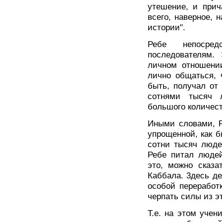
утешение, и прич
всего, наверное, 
истории".
Ребе непосре
последователям.
личном отношении
лично общаться, 
быть, получал от
сотнями тысяч л
большого количест
Иными словами, P
упрощенной, как 
сотни тысяч людей
Ребе питал людей
это, можно сказа
Каббала. 3десь де
особой переработ
черпать силы из э
Т.е. на этом учен