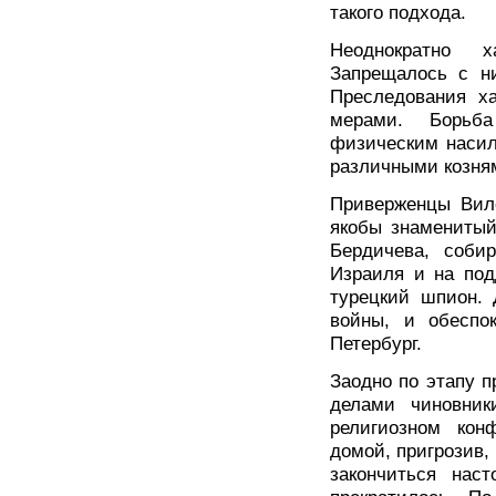
такого подхода.
Неоднократно х
Запрещалось с н
Преследования х
мерами. Борьб
физическим насил
различными козня
Приверженцы Виле
якобы знаменитый
Бердичева, соби
Израиля и на под
турецкий шпион. 
войны, и обеспо
Петербург.
Заодно по этапу 
делами чиновник
религиозном кон
домой, пригрозив,
закончиться нас