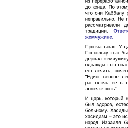
из переработанной
до конца. По это
что они Каббалу 
неправильно. Не 
рассматривали д
традиции.
Отве
жемчужине.
Притча такая. У 
Поскольку сын бы
держал жемчужину 
однажды сын опас
его лечить, ниче
"Единственное ле
растолочь ее в 
ложечке пить".
И царь, который 
был здоров, есте
больному. Хасиды
хасидизм – это и
народ Израиля бо