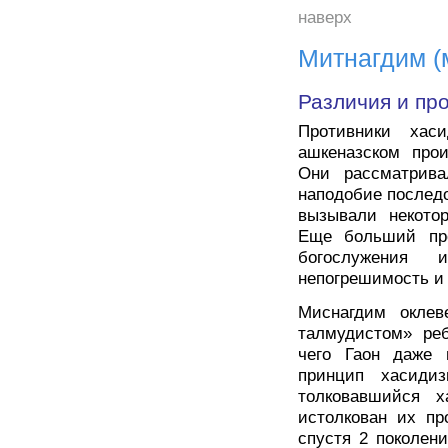
наверх
Митнагдим (
Различия и пр
Противники хас
ашкеназском про
Они рассматрива
наподобие послед
вызывали некотор
Еще больший про
богослужения 
непогрешимость и 
Миснагдим оклев
талмудистом» реб
чего Гаон даже 
принцип хасиди
толковавшийся 
истолкован их пр
спустя 2 поколен