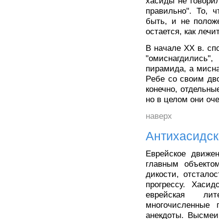
хасиды не говори
правильно". То, 
быть, и не полож
остается, как леч
В начале XX в. с
"омиснагдились"
пирамида, а мисна
Pебе со своим дво
конечно, отдельны
но в целом они оч
наверх
Антихасидск
Еврейское движе
главным объекто
дикости, отстало
прогрессу. Хасид
еврейская ли
многочисленные 
анекдоты. Высмеи