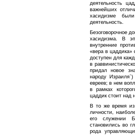
деятельность ца
важнейших отлич
хасидизме были
деятельность.
Безоговорочное до
хасидизма. В эп
внутренние проти
«вера в цаддика»
доступен для кажд
в раввинистическ
придал новое зн
народу Израиля`)
евреев; в нем воп
в рамках которо
цаддик стоит над 
В то же время из
личности, наибол
его служении Б
становились во г
рода управляющи