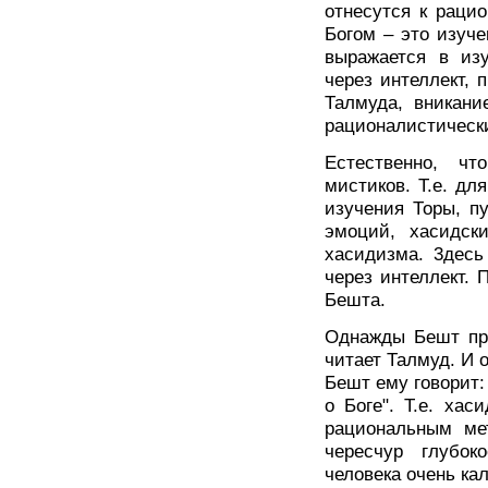
отнесутся к рацио
Богом – это изуче
выражается в изу
через интеллект, 
Талмуда, вникани
рационалистическ
Естественно, ч
мистиков. Т.е. дл
изучения Торы, п
эмоций, хасидск
хасидизма. 3десь
через интеллект. 
Бешта.
Однажды Бешт при
читает Талмуд. И о
Бешт ему говорит:
о Боге". Т.е. хас
рациональным ме
чересчур глубок
человека очень кал