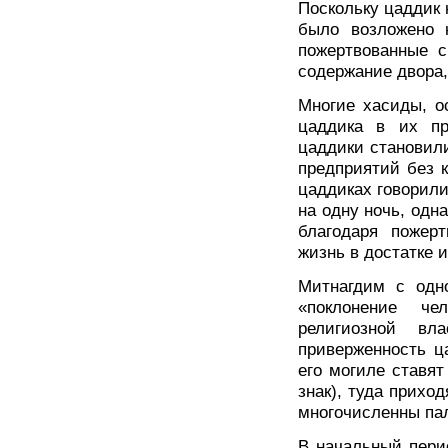
Поскольку цаддик 
было возложено 
пожертвованные с
содержание двора,
Многие хасиды, о
цаддика в их пр
цаддики становил
предприятий без к
цаддиках говорили
на одну ночь, одн
благодаря пожер
жизнь в достатке 
Митнагдим с одн
«поклонение че
религиозной вл
приверженность ц
его могиле ставят
знак), туда прихо
многочисленны па
В начальный пери