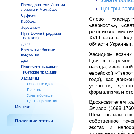
Узнать боль
Последователи Игнатия
Центры разв
Лойолы и Малабары
Суфизм
Слово «хасидут
Каббала
«верность», «свя
Зерванизм
религиозно-мистич
Путь Воина (традиция
XVIII века в Под
Толтеков)
области Украины).
Дзен
Восточные боевые
Хасидизм возник 
искусства
Цви и погромов 
Дао
Индийские трaдиции
народа, известной
Тибетские традиции
еврейской «Гзерот
Хасидизм
года), как движе
Основные идеи
учёности, деспот
Практика
формализма и отор
Узнать больше
Центры развития
Вдохновителем ха
Мистика
Элизер (1698-176
Шем Тов или сокр
Полезные статьи
собственное теч
экстаз и непос
талмудической уч