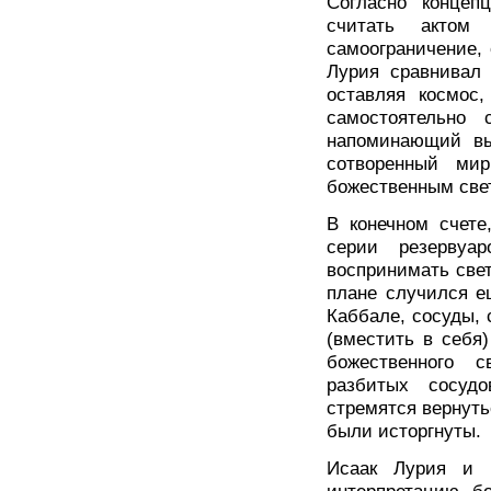
Согласно концеп
считать актом 
самоограничение, 
Лурия сравнивал
оставляя космос,
самостоятельно 
напоминающий вы
сотворенный ми
божественным све
В конечном счете
серии резервуа
воспринимать свет
плане случился е
Каббале, сосуды,
(вместить в себя
божественного 
разбитых сосудо
стремятся вернуть
были исторгнуты.
Исаак Лурия и 