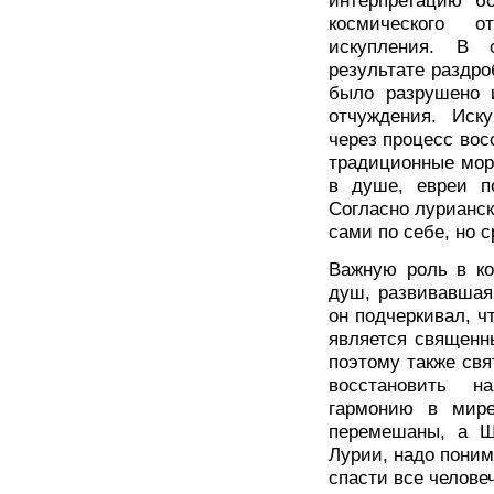
интерпретацию б
космического о
искупления. В 
результате раздро
было разрушено и
отчуждения. Иск
через процесс вос
традиционные мор
в душе, евреи п
Согласно лурианск
сами по себе, но 
Важную роль в ко
душ, развивавшая
он подчеркивал, чт
является священн
поэтому также свя
восстановить н
гармонию в мире
перемешаны, а Ш
Лурии, надо поним
спасти все челове