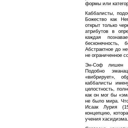
формы или катего
Каббалисты, подо
Божество как Не
открыт только чер
атрибутов в опре
каждая познав
бесконечность, 
Абстрактное до н
не ограниченное с
Эн-Соф лишен в
Подобно эманац
«вибрирует», о
каббалисты имен
целостность, полн
как он мог бы «эм
не было мира. Чт
Исаак Лурия (15
концепцию, котор
учения хасидизма