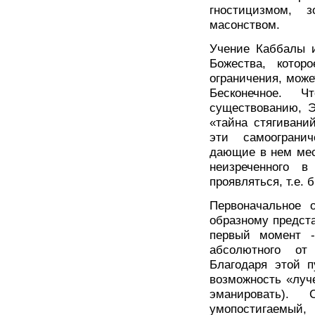
гностицизмом, 
масонством.
Учение Каббалы и
Божества, котор
ограничения, може
Бесконечное. 
существованию, Э
«тайна стягивани
эти самоограни
дающие в нем мес
неизреченного 
проявляться, т.е. 
Первоначальное о
образному предста
первый момент - 
абсолютного от
Благодаря этой п
возможность «луче
эманировать).
умопостигаемый,