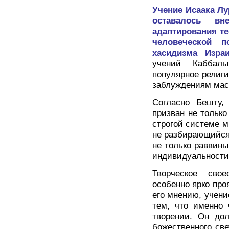
Учение Исаака Лу
оставалось в
адаптирования те
человеческой п
хасидизма Изр
учений Каббал
популярное религ
заблуждениям мас
Согласно Бешту, 
призван не только
строгой системе м
не разбирающийся 
не только раввины
индивидуальности
Творческое сво
особенно ярко про
его мнению, учени
тем, что именно 
творении. Он дол
божественного све