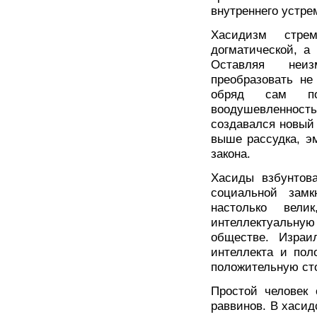
внутреннего устре
Хасидизм стр
догматической, а
Оставляя неиз
преобразовать не
обряд сам по
воодушевленность
создавался новый 
выше рассудка, э
закона.
Хасиды взбунтова
социальной замк
настолько вел
интеллектуальную 
обществе. Израи
интеллекта и пол
положительную сто
Простой человек
раввинов. В хасид