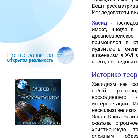
Бешт рассматривал
Исследователи ви
Хасид
- последо
имеет, иногда в 
древнееврейское
применялся в о
иудаизме в течени
ашкенаизм в XVI в.
всего, последоват
Историко-теор
Хасидизм как са
собой разновид
восходившего 
интерпретации И
несколько великих
Зогар, Книга Вели
оказала огромно
христианскую, 
сложным обра