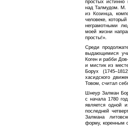
простых истинно
над Талмудом. М.
из Козинца, комп
человеке, которы
неграмотными лю
моей жизни напра
просты!».
Среди продолжат
выдающимися учи
Коген и рабби Дов
и мистик из мест
Борух (1745–181
хасидского движе
Товом, считал себ
Шнеур Залман Бор
с начала 1780 год
является одной 
последней четвер
Залмана литовск
форму, коренным 