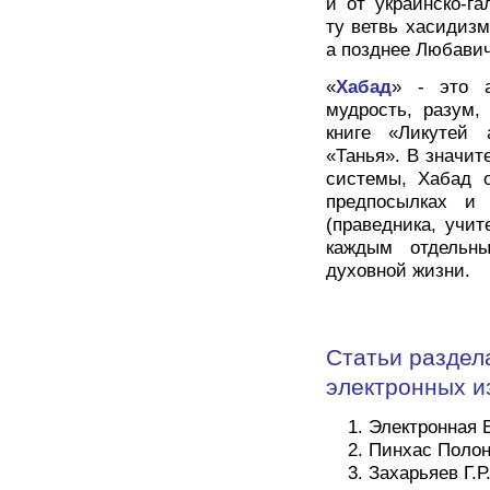
и от украинско-г
ту ветвь хасидизм
а позднее Любавич
«
Хабад
» - это а
мудрость, разум,
книге «Ликутей 
«Танья». В значит
системы, Хабад о
предпосылках и 
(праведника, учи
каждым отдельн
духовной жизни.
Статьи раздел
электронных и
Электронная 
Пинхас Поло
Захарьяев Г.