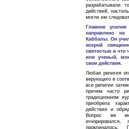
разрабатывали т
действий, настол
могли им следоват
Главное усили
направлено на 
Каббалы. Он учил
искрой священн
святостью и что 
или ученый, мож
свои действия.
Любая религия оп
верующего в соот
все религии зате
причем часто р
традиционном иуд
приобрела хара
действия и обряд
Вопрос же мо
игнорировался,
проклиналось. 