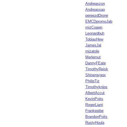
Andreaszon
Andreassao
pereezdDrone
EMCDpromoJab
mizCoawn
Leonardbuh
TobiasHew
JamesJal
mizatole
Merlemut
DannyFEate
TimothyReisk
Shinergygqx
PhilipTiz
Timothyknips
AlbertAccut
KevinPoits
RogerLiant
Frankepibe
BrandonPoits
RustyHoula