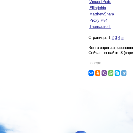
VincentPoits
Elliotjobia
MatthewSnara
ProxyIPv4
ThomasirorT
Страницы: 1
2
3
4
5
Всего зарегистрирован
Сейчас на сайте:
8
(заре
наверх