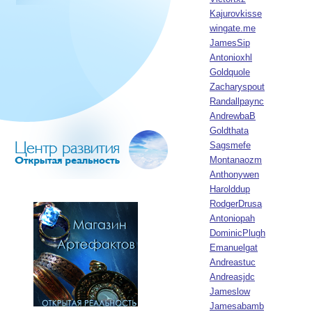
Kajurovkisse
wingate.me
JamesSip
Antonioxhl
Goldquole
Zacharyspout
Randallpaync
AndrewbaB
Goldthata
Sagsmefe
Montanaozm
Anthonywen
Harolddup
RodgerDrusa
Antoniopah
DominicPlugh
Emanuelgat
Andreastuc
Andreasjdc
Jameslow
Jamesabamb