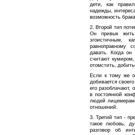
дети, как прави
надежды, интереса
возможность брака 
2. Второй тип пот
Он привык жить
эгоистичным, к
равноправному с
давать. Когда он
считают кумиром,
отомстить, добить
Если к тому же о
добивается своего
его разоблачают, 
в постоянной кон
людей лицемерами
отношений.
3. Третий тип - пр
такое любовь, ду
разговор об ин