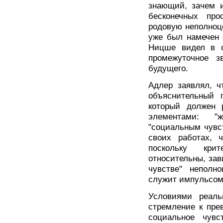
знающий, зачем и
бесконечных про
родовую неполноце
уже был намечен 
Ницше видел в с
промежуточное з
будущего.
Адлер заявлял, ч
объяснительный 
который должен 
элементами: "
"социальным чувс
своих работах, 
поскольку кри
относительны, зав
чувстве" неполн
служит импульсом
Условиями реаль
стремление к прев
социальное чувс