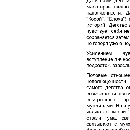
Да и сами детски
мало нравственнос
напряженности. Д
"Косой", "Блоха"
историй. Детство 
чувствует себя н
сохраняется затем
не говоря уже о не
Усилением чув
вступление личнос
подросток, взрослы
Половые отноше
неполноценности. 
самого детства о
возможности изна
выигрышных, пр
мужчинами. Но и 
являются ли они 
отваги, ума, св
связывают с муж