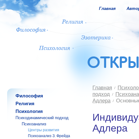
Главная
Авто
Главная
Психоло
подход
Психоана
Философия
Адлера
Основны
Религия
Психология
Индивиду
Психодинамический подход
Психоанализ
Адлера
Центры развития
Психоанализ З. Фрейда