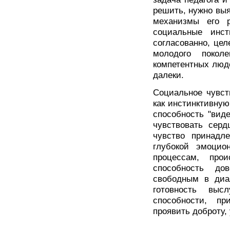
решить, нужно выя
механизмы его р
социальные инст
согласованно, цел
молодого покол
компетентных люде
далеки.
Социальное чувст
как инстинктивну
способность "вид
чувствовать серд
чувство принадле
глубокой эмоцио
процессам, про
способность до
свободным в диал
готовность выс
способности, пр
проявить доброту,