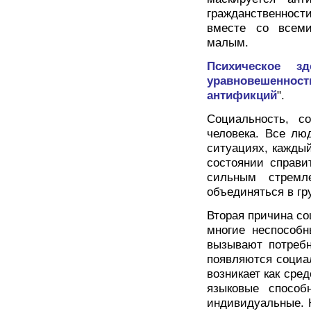
гражданственност
вместе со всеми
малым.
Психическое з
уравновешеннос
антификций
".
Социальность, с
человека. Все лю
ситуациях, кажды
состоянии справи
сильным стремл
объединяться в гр
Вторая причина со
многие неспособн
вызывают потребн
появляются социал
возникает как сре
языковые способ
индивидуальные. 