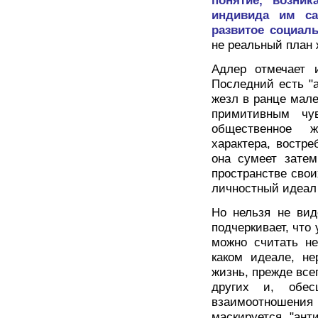
понятие, возник
индивида им са
развитое социал
не реальный план 
Адлер отмечает 
Последний есть "
жезл в ранце мале
примитивным чув
общественное ж
характера, востр
она сумеет затем
пространстве свои
личностный идеал
Но нельзя не вид
подчеркивает, что 
можно считать не
каком идеале, не
жизнь, прежде все
других и, обес
взаимоотношения 
маскируется "ант