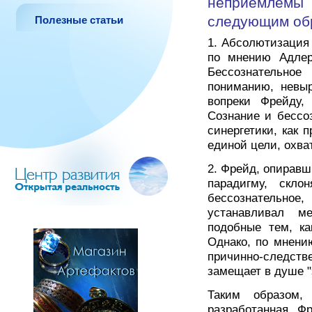
неприемлем
следующим об
Полезные статьи
1. Абсолютизация 
по мнению Адлер
Бессознательно
пониманию, невыр
вопреки Фрейду, 
Сознание и бессоз
синергетики, как 
единой цели, охв
2. Фрейд, опиравш
парадигму, скло
бессознательно
устанавливал м
подобные тем, к
Однако, по мнени
причинно-следст
замещает в душе "
Таким образом, 
разработанная Фр