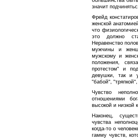
большинства быть 
значит подчиняться
Фрейд констатиро
женской анатомией
что физиологичес
это должно ста
Неравенство поло
мужчины и женщ
мужскому и женск
положения, связ
протестом" и по
девушки, так и 
"бабой", "тряпкой",
Чувство неполн
отношениями бог
высокой и низкой 
Наконец, сущест
чувства неполноц
когда-то о челове
гамму чувств, ко