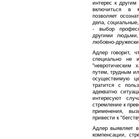
интерес к другим
включиться в м
позволяет осозна
дела, социальные,
- выбор профес
другими людьми,
любовно-дружески
Адлер говорит, ч
специально не и
"невротическим 
путем, трудным ил
осуществимую це
тратится с польз
адекватно ситуац
интересуют случ
стремление к прев
применения, вы
привести к "бегств
Адлер выявляет в
компенсации, стр