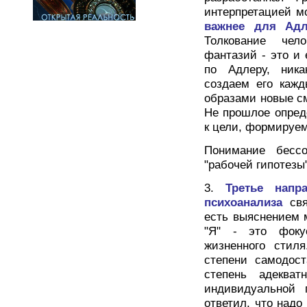
интерпретацией м
важнее для Адл
Толкование чел
фантазий - это и 
по Адлеру, ника
создаем его каж
образами новые с
Не прошлое опред
к цели, формируе
Понимание бессоз
"рабочей гипотезы
3.
Третье напр
психоанализа
св
есть выяснением м
"Я" - это фоку
жизненного стил
степени самодост
степень адекват
индивидуальной 
ответил, что над