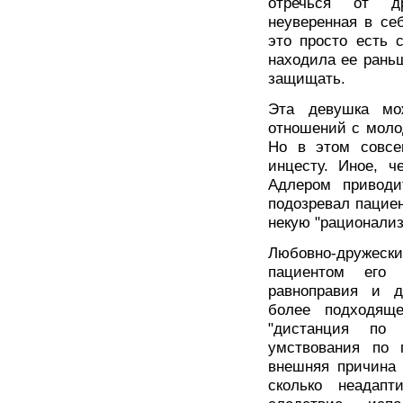
отречься от др
неуверенная в се
это просто есть 
находила ее раньш
защищать.
Эта девушка мо
отношений с моло
Но в этом совсе
инцесту. Иное, ч
Адлером приводи
подозревал пациен
некую "рационализ
Любовно-дружески
пациентом его 
равноправия и д
более подходящ
"дистанция по
умствования по 
внешняя причина 
сколько неадапт