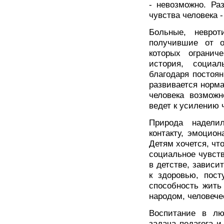
- невозможно. Раз
чувства человека -
Больные, невро
получившие от о
которых ограни
история, социал
благодаря постоя
развивается норма
человека возможн
ведет к усилению 
Природа надели
контакту, эмоцио
Детям хочется, чт
социальное чувст
в детстве, зависи
к здоровью, пост
способность жить
народом, человече
Воспитание в лю
задача педагога и