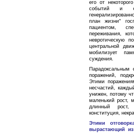
его от некоторог
событий и ош
генерализированн
план жизни" гос
пациентом, сп
переживания, ко
невротическую п
центральной движ
мобилизует пам
суждения.
Парадоксальным о
поражений, подк
Этими поражениям
несчастий, кажды
унижен, потому чт
маленький рост, 
длинный рост, 
конституция, некрас
Этими отговорк
вырастающий из