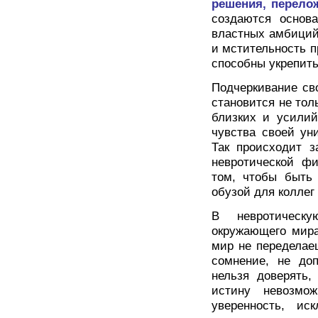
решения, перелож
создаются основа
властных амбиций.
и мстительность п
способны укрепить
Подчеркивание св
становится не то
близких и усилий
чувства своей ун
Так происходит з
невротической фи
том, чтобы быть 
обузой для коллег
В невротическу
окружающего мира
мир не переделаеш
сомнение, не до
нельзя доверять
истину невозмож
уверенность, и