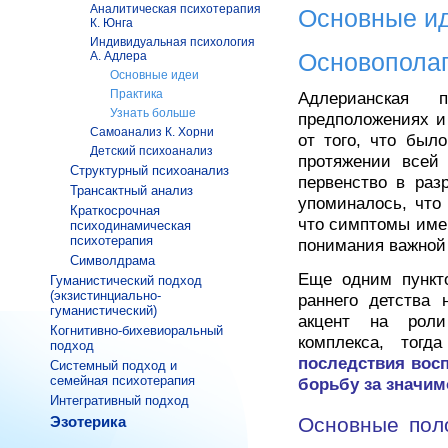
Аналитическая психотерапия
Основные и
К. Юнга
Индивидуальная психология
Основопола
А. Адлера
Основные идеи
Практика
Адлерианская 
Узнать больше
предположениях и
Самоанализ К. Хорни
от того, что был
Детский психоанализ
протяжении всей
Структурный психоанализ
первенство в раз
Трансактный анализ
упоминалось, что
Краткосрочная
что симптомы име
психодинамическая
психотерапия
понимания важной
Символдрама
Еще одним пункто
Гуманистический подход
(экзистинциально-
раннего детства 
гуманистический)
акцент на роли
Когнитивно-бихевиоральный
комплекса, тогд
подход
последствия восп
Системный подход и
семейная психотерапия
борьбу за значим
Интегративный подход
Эзотерика
Основные пол