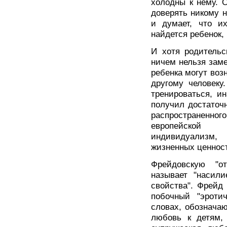
холодны к нему. О
доверять никому н
и думает, что и
найдется ребенок,
И хотя родительс
ничем нельзя заме
ребенка могут воз
другому человеку
тренироваться, ин
получил достаточ
распространенн
европейской 
индивидуализм,
жизненных ценнос
Фрейдовскую "о
называет "насили
свойства". Фрейд 
побочный "эроти
словах, обознача
любовь к детям,