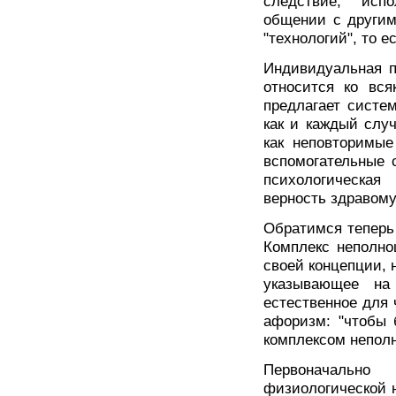
следствие, исп
общении с другим
"технологий", то е
Индивидуальная п
относится ко вся
предлагает систе
как и каждый слу
как неповторимы
вспомогательные 
психологическая
верность здравому
Обратимся теперь 
Комплекс неполно
своей концепции, н
указывающее на 
естественное для
афоризм: "чтобы 
комплексом неполн
Первоначальн
физиологической н