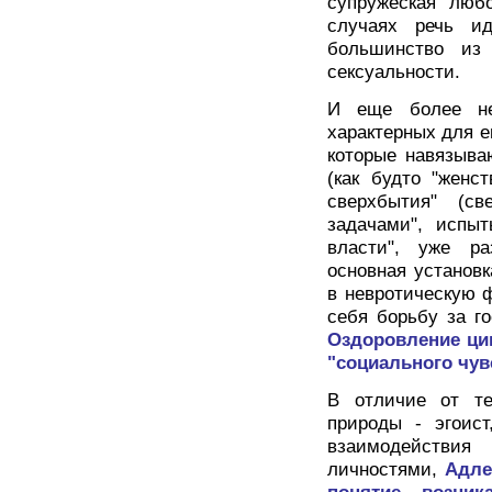
супружеская люб
случаях речь ид
большинство из
сексуальности.
И еще более не
характерных для е
которые навязыва
(как будто "женст
сверхбытия" (св
задачами", испыт
власти", уже р
основная установк
в невротическую 
себя борьбу за го
Оздоровление ци
"социального чув
В отличие от те
природы - эгоист
взаимодействи
личностями,
Адле