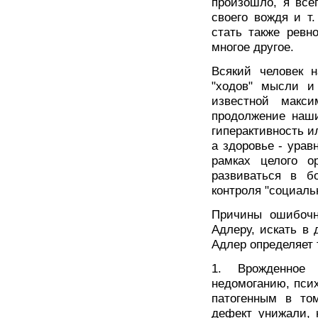
произошло, я все
своего вождя и т.
стать также ревн
многое другое.
Всякий человек 
"ходов" мысли и
известной макс
продолжение наши
гиперактивность и
а здоровье - урав
рамках целого о
развиваться в б
контроля "социаль
Причины ошибочно
Адлеру, искать в 
Адлер определяет 
1. Врожденное 
недомоганию, псих
патогенным в том
дефект унижали, 