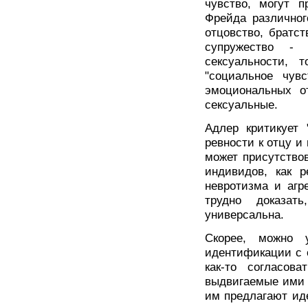
чувство, могут п
Фрейда различног
отцовство, братст
супружество - 
сексуальности, 
"социальное чув
эмоциональных о
сексуальные.
Адлер критикует 
ревности к отцу и
может присутство
индивидов, как 
невротизма и агр
трудно доказат
универсальна.
Скорее, можно 
идентификации с 
как-то согласов
выдвигаемые ими 
им предлагают ид