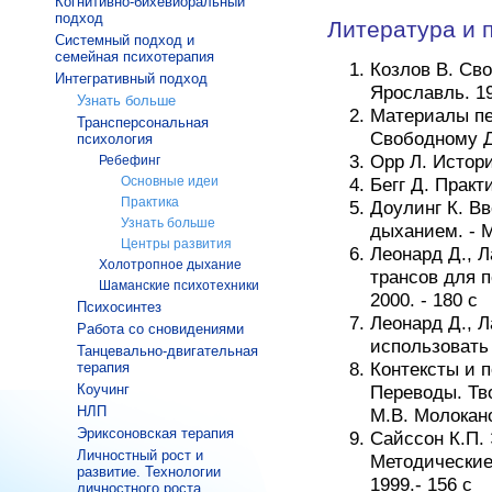
Когнитивно-бихевиоральный
подход
Литература и 
Системный подход и
семейная психотерапия
Козлов В. Св
Интегративный подход
Ярославль. 1
Узнать больше
Материалы пе
Трансперсональная
Свободному Д
психология
Орр Л. Истор
Ребефинг
Основные идеи
Бегг Д. Практ
Практика
Доулинг К. В
Узнать больше
дыханием. - М
Центры развития
Леонард Д., 
Холотропное дыхание
трансов для 
Шаманские психотехники
2000. - 180 с
Психосинтез
Леонард Д., Л
Работа со сновидениями
использовать 
Танцевально-двигательная
терапия
Контексты и 
Коучинг
Переводы. Тво
НЛП
М.В. Молоканов
Эриксоновская терапия
Сайссон К.П.
Личностный рост и
Методические
развитие. Технологии
1999.- 156 с
личностного роста