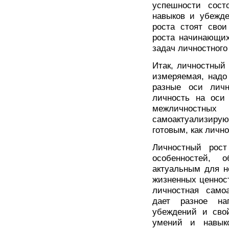
успешности сост
навыков и убежде
роста стоят свои
роста начинающих
задач личностного
Итак, личностный 
измеряемая, надо 
разные оси личн
личность на оси 
межличностных
самоактуализиру
готовым, как личн
Личностный рост
особенностей, 
актуальным для н
жизненных ценност
личностная само
дает разное на
убеждений и свой
умений и навыко