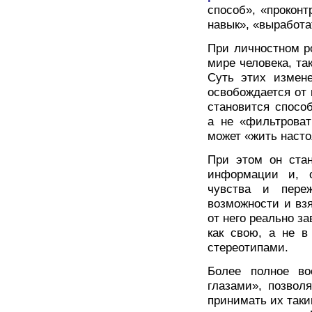
способ», «проконт
навык», «выработа
При личностном р
мире человека, та
Суть этих измене
освобождается от
становится спосо
а не «фильтроват
может «жить наст
При этом он ста
информации и, о
чувства и пере
возможности и взя
от него реально з
как свою, а не в
стереотипами.
Более полное во
глазами», позвол
принимать их таки