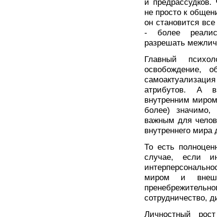
и предрассудков. 
не просто к общен
он становится все
- более реалис
разрешать межлич
Главный психол
освобождение, о
самоактуализац
атрибутов. А в
внутренним миром
более) значимо,
важным для челов
внутреннего мира
То есть полноцен
случае, если ин
интерперсональн
миром и вне
пренебрежительно
сотрудничество, д
Личностный рост