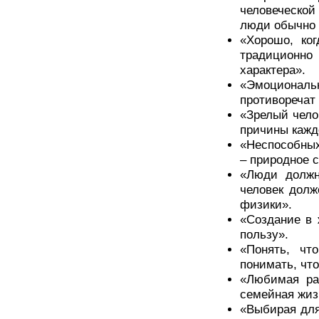
человеческо
люди обычно 
«Хорошо, ко
традиционно
характера».
«Эмоциональн
противоречат 
«Зрелый чело
причины каждо
«Неспособных 
– природное с
«Люди должн
человек долж
физики».
«Создание в 
пользу».
«Понять, чт
понимать, чт
«Любимая раб
семейная жиз
«Выбирая для 