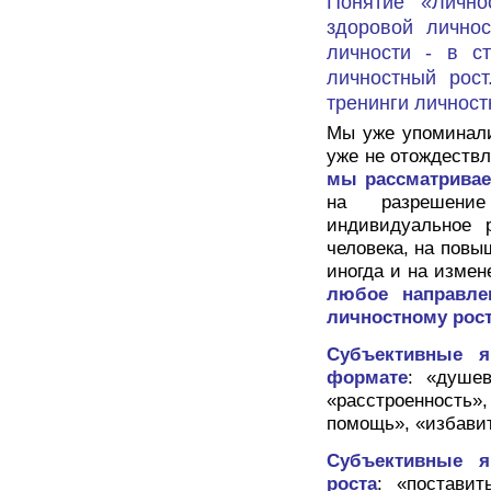
Понятие «Лично
здоровой лично
личности - в с
личностный рост
тренинги личност
Мы уже упоминали
уже не отождествл
мы рассматрива
на разрешени
индивидуальное 
человека, на повы
иногда и на измен
любое направле
личностному рост
Субъективные я
формате
: «душев
«расстроенность»
помощь», «избави
Субъективные я
роста
: «постави