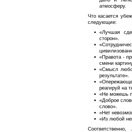
атмосферу.
Что касается убе
следующие:
«Лучшая сде
сторон».
«Сотрудниче
цивилизованн
«Правота - пр
смени картин
«Смысл любой
результате».
«Опережающ
реагируй на т
«Не можешь п
«Доброе слов
слово».
«Нет невозмо
«Из любой не
Соответственно,