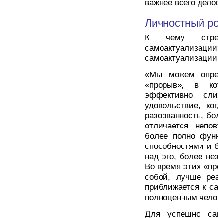
важнее всего дело
Личностный ро
К чему стрем
самоактуализации
самоактуализации
«Мы можем опред
«прорыв», в ко
эффективно сли
удовольствие, ко
разорванность, б
отличается непов
более полно функ
способностями и 
над эго, более не
Во время этих «п
собой, лучше ре
приближается к с
полноценным челов
Для успешно сам