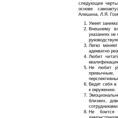
следующие черты,
основе самоакту
Алешина, Л.Я. Гозм
Умеет занима
Внешнему вл
указаниях не 
руководствуя
Легко меняе
адекватно ре
Любит читат
квалификаци
Не любит ру
привычным
перспективным
Ведет себя в
к окружению.
Эмоциональ
близких, до
сотрудниками
Не боится 
демонстри