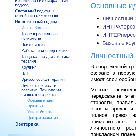
Когнитивно-бихевиоральный
Основные и
подход
Системный подход и
семейная психотерапия
Личностный р
Интегративный подход
ИНТРАперсон
Узнать больше
Трансперсональная
ИНТЕРперсон
психология
Базовые круг
Психосинтез
Работа со сновидениями
Личностный 
Танцевально-двигательная
терапия
В современной тре
Коучинг
связано в первую
НЛП
имеет свои особен
Эриксоновская терапия
Личностный рост и
Многие психол
развитие. Технологии
личностного роста
чередование эта
Основные идеи
старости, правил
Практика
юности, зрелости
Узнать больше
полное право н
Центры развития
применительно 
Эзотерика
личностного ро
прикладном плане 