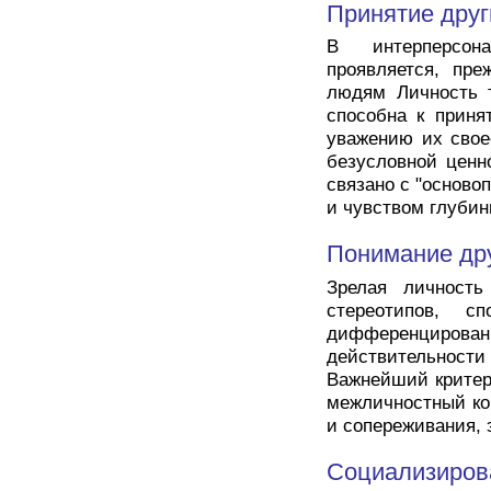
Принятие друг
В интерперсон
проявляется, пре
людям Личность 
способна к приня
уважению их свое
безусловной ценн
связано с "осново
и чувством глуби
Понимание др
Зрелая личность
стереотипов, с
дифференцир
действительност
Важнейший критери
межличностный кон
и сопереживания, 
Социализиров