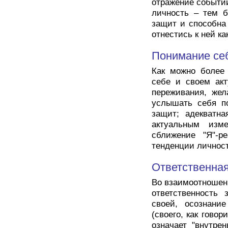
отражение событий
личность – тем б
защит и способна
отнестись к ней к
Понимание се
Как можно более 
себе и своем акт
переживания, жел
услышать себя по
защит; адекватна
актуальным изм
сближение "Я"-р
тенденции личност
Ответственна
Во взаимоотношени
ответственность
своей, осознани
(своего, как говор
означает "внутре