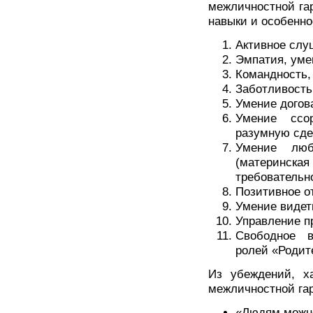
межличностной га
навыки и особенно
Активное слу
Эмпатия, уме
Командность,
Заботливость
Умение догов
Умение ссо
разумную сде
Умение люб
(материн
требовательн
Позитивное о
Умение видет
Управление п
Свободное 
ролей «Родит
Из убеждений, х
межличностной га
«Людям можно