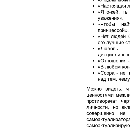
«Настоящая л
«Я о-кей, т
уважения».
«Чтобы най
принцессой».
«Нет людей б
его лучшие с
«Любовь - 
дисциплины»
«Отношения -
«В любом кон
«Ссора - не 
над тем, чему
Можно видеть, ч
ценностями межли
противоречат че
личности, но вк
совершенно не
самоактуализатор
самоактуализир