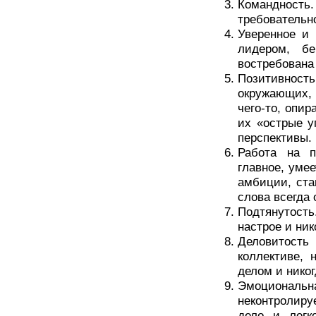
Командность.
требовательн
Уверенное и 
лидером, б
востребована
Позитивнос
окружающих, и
чего-то, опи
их «острые у
перспективы.
Работа на п
главное, уме
амбиции, ста
слова всегда 
Подтянутость.
настрое и ни
Деловитость 
коллективе, 
делом и никог
Эмоциональн
неконтролир
дело и легк