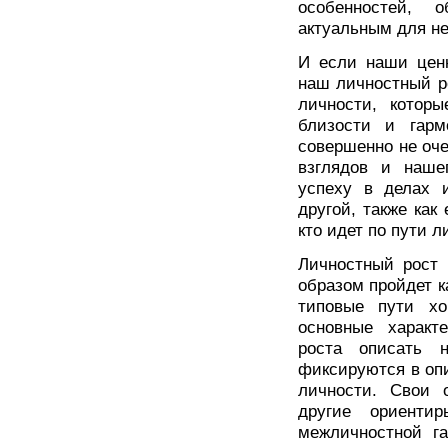
особенностей, 
актуальным для н
И если наши ценн
наш личностный ро
личности, котор
близости и гар
совершенно не оче
взглядов и наше
успеху в делах и
другой, также как
кто идет по пути 
Личностный рост 
образом пройдет ка
типовые пути хо
основные характ
роста описать 
фиксируются в оп
личности. Свои 
другие ориенти
межличностной га