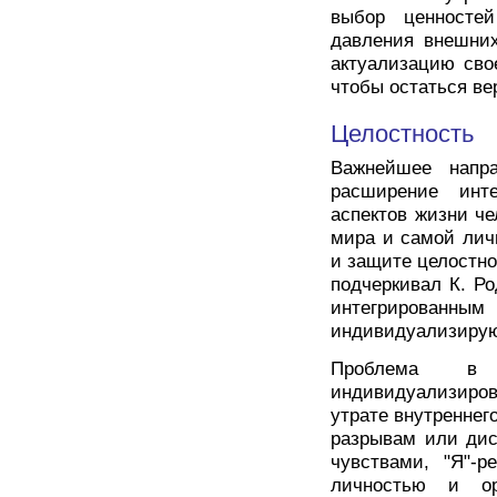
выбор ценносте
давления внешних
актуализацию сво
чтобы остаться ве
Целостность
Важнейшее напр
расширение инте
аспектов жизни че
мира и самой лич
и защите целостно
подчеркивал К. Ро
интегрированны
индивидуализиру
Проблема в
индивидуализиров
утрате внутреннего
разрывам или дис
чувствами, "Я"-
личностью и ор