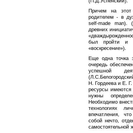
(П.Д.Успенский).
Причем на этот
родителем - в ду
self-made man).
древних инициати
«дваждырожденнос
был пройти и ч
«воскресение»).
Еще одна точка 
очередь обеспече
успешной деят
(Л.С.Белогородски
Н. Гордеева и Е. Г
ресурсы имеются 
нужны определ
Необходимо внести
технологиях ли
впечатления, чт
собой нечто, отд
самостоятельной 