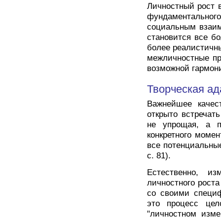
Личностный рост 
фундаментальног
социальным взаим
становится все б
более реалистичн
межличностные пр
возможной гармони
Творческая ад
Важнейшее качес
открыто встречат
не упрощая, а п
конкретного момен
все потенциальные
с. 81).
Естественно, и
личностного роста
со своими специф
это процесс цел
"личностном изме