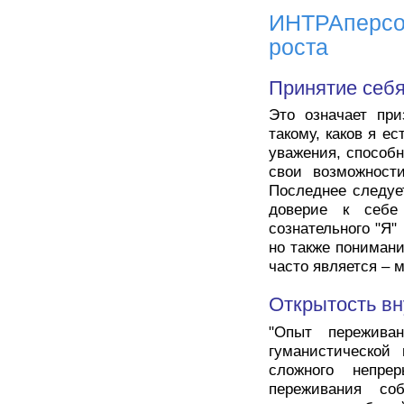
ИНТРАперсон
роста
Принятие себ
Это означает пр
такому, каков я ес
уважения, способн
свои возможности
Последнее следует
доверие к себе
сознательного "Я"
но также понимани
часто является – м
Открытость в
"Опыт пережива
гуманистической 
сложного непрер
переживания со