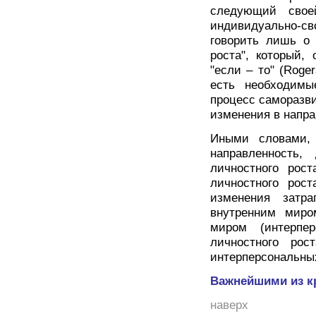
следующий свое
индивидуально-с
говорить лишь о 
роста", который,
"если – то" (Roge
есть необходимы
процесс саморазви
изменения в напра
Иными словами,
направленность,
личностного рост
личностного рос
изменения затр
внутренним миро
миром (интерпер
личностного рос
интерперсональны
Важнейшими из к
наверх