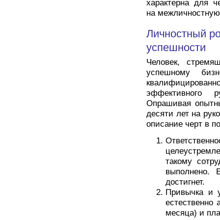
характерна для ч
на межличностную
Личностный ро
успешности
Человек, стремя
успешному бизн
квалифицирован
эффективного р
Опрашивая опытны
десяти лет на ру
описание черт в п
Ответств
целеустремл
такому сотру
выполнено. 
достигнет.
Привычка и 
естественно 
месяца) и пл