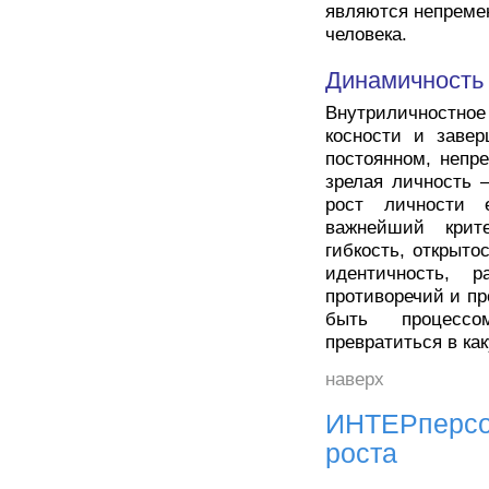
являются непреме
человека.
Динамичность
Внутриличностно
косности и завер
постоянном, непр
зрелая личность –
рост личности 
важнейший крит
гибкость, открыто
идентичность, р
противоречий и пр
быть процессо
превратиться в ка
наверх
ИНТЕРперсо
роста