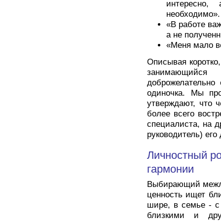
интересно,
необходимо».
«В работе важ
а не полученн
«Меня мало в
Описывая коротко,
занимающийся
доброжелательно
одиночка. Мы про
утверждают, что 
более всего вост
специалиста, на д
руководитель) его
Личностный ро
гармонии
Выбирающий межли
ценность ищет бл
шире, в семье - с
близкими и дру