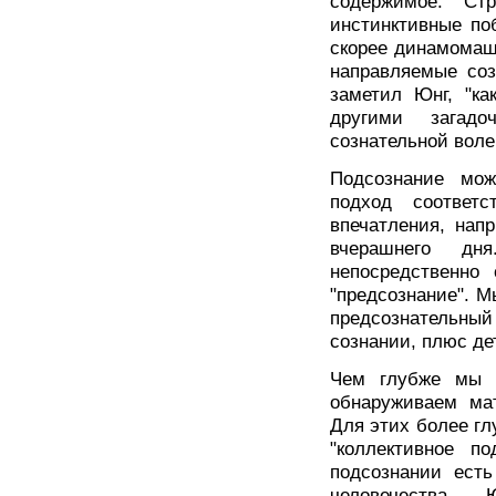
содержимое. Ст
инстинктивные по
скорее динамомаш
направляемые соз
заметил Юнг, "ка
другими загад
сознательной воле
Подсознание мож
подход соответс
впечатления, нап
вчерашнего дн
непосредственно
"предсознание". 
предсознательн
сознании, плюс де
Чем глубже мы 
обнаруживаем ма
Для этих более г
"коллективное по
подсознании есть
человечества.