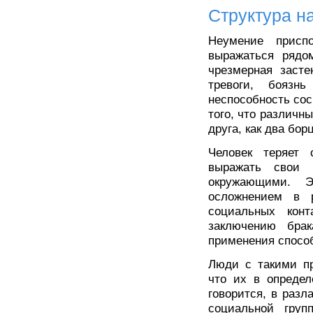
Структура н
Неумение присп
выражаться рядом
чрезмерная засте
тревоги, боязн
неспособность сос
того, что различн
друга, как два бор
Человек теряет 
выражать свои 
окружающими. Э
осложнением в 
социальных конт
заключению бра
применения спосо
Люди с такими пр
что их в определ
говорится, в разл
социальной груп