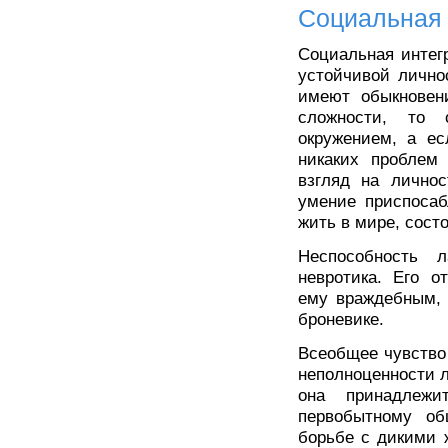
Социальная 
Социальная интег
устойчивой лично
имеют обыкновени
сложности, то 
окружением, а ес
никаких проблем
взгляд на личнос
умение приспосаб
жить в мире, сост
Неспособность 
невротика. Его о
ему враждебным, 
броневике.
Всеобщее чувство
неполноценности л
она принадлежи
первобытному об
борьбе с дикими 