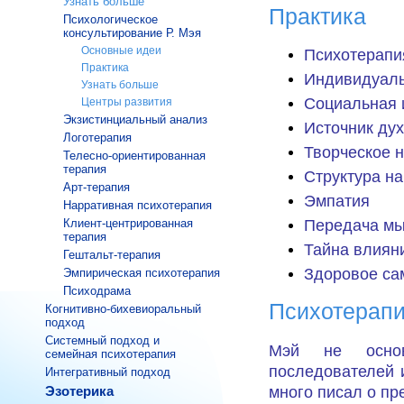
Узнать больше
Практика
Психологическое
консультирование Р. Мэя
Основные идеи
Психотерапи
Практика
Индивидуаль
Узнать больше
Социальная 
Центры развития
Экзистинциальный анализ
Источник ду
Логотерапия
Творческое 
Телесно-ориентированная
терапия
Структура н
Арт-терапия
Эмпатия
Нарративная психотерапия
Передача м
Клиент-центрированная
терапия
Тайна влиян
Гештальт-терапия
Здоровое с
Эмпирическая психотерапия
Психодрама
Психотерап
Когнитивно-бихевиоральный
подход
Системный подход и
Мэй не основ
семейная психотерапия
последователей 
Интегративный подход
много писал о пр
Эзотерика