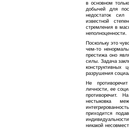
в основном тольк
добычей для пос
недостаток сил
известной степен
стремления в мас
неполноценности.
Поскольку это чув
чем-то ненормаль
престижа оно явл
силы. Задача закл
конструктивных 
разрушения социал
Не противоречит
личности, ее соци
противоречит. Н
нестыковка ме
интегрированнос
приходится пода
индивидуальности
никакой несовмес