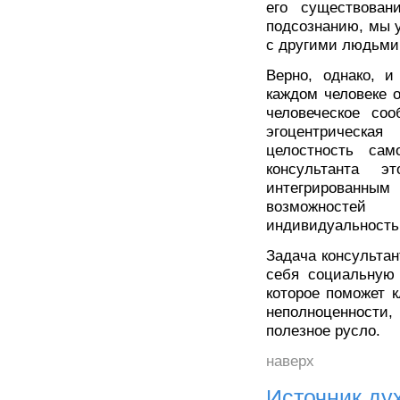
его существован
подсознанию, мы 
с другими людьми
Верно, однако, и
каждом человеке 
человеческое со
эгоцентрическа
целостность сам
консультанта 
интегрированным 
возможностей
индивидуальность
Задача консультан
себя социальную 
которое поможет к
неполноценности
полезное русло.
наверх
Источник ду