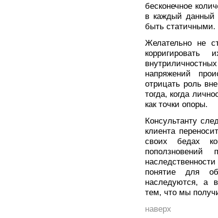
бесконечное колич
в каждый данный 
быть статичными.
Желательно не ст
корригировать
внутриличностн
напряжений прои
отрицать роль вн
тогда, когда лично
как точки опоры.
Консультанту сле
клиента переноси
своих бедах ко
поползновений 
наследственност
понятие для об
наследуются, а в
тем, что мы получ
наверх