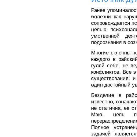
Ранее упоминалос
болезни как нару
сопровождается п
целью психоанали
умственной дея
подсознания в соз
Многие склонны по
каждого в райски
гуляй себе, не в
конфликтов. Все эт
существования, и
один достойный ув
Безделие в райс
известно, означаю
не статична, ее с
Мэю, цель пси
перераспределен
Полное устранен
задачей являетс