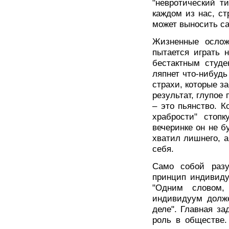
"невротический т
каждом из нас, ст
может выносить сам
Жизненные ослож
пытается играть 
бестактным студе
ляпнет что-нибудь
страхи, которые за
результат, глупое
– это пьянство. К
храбрости" стопк
вечеринке он не б
хватил лишнего, а
себя.
Само собой разу
принцип индивиду
"Одним словом,
индивидуум долже
деле". Главная з
роль в обществе.