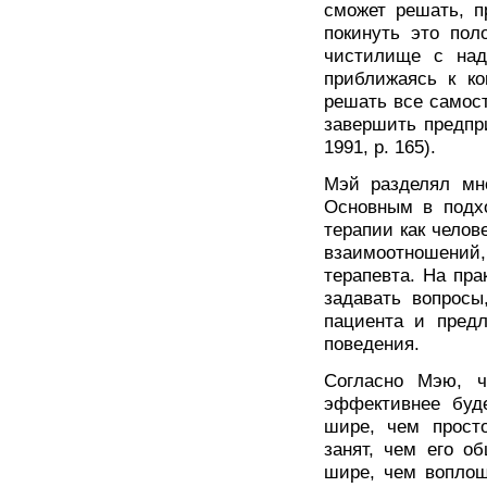
сможет решать, п
покинуть это пол
чистилище с над
приближаясь к ко
решать все самос
завершить предпри
1991, р. 165).
Мэй разделял мн
Основным в подх
терапии как челов
взаимоотношений,
терапевта. На пра
задавать вопросы
пациента и предл
поведения.
Согласно Мэю, ч
эффективнее буде
шире, чем просто
занят, чем его о
шире, чем воплощ