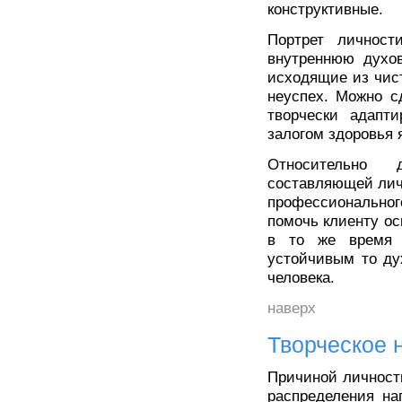
конструктивные.
Портрет личност
внутреннюю духов
исходящие из чис
неуспех. Можно с
творчески адапт
залогом здоровья 
Относительно 
составляющей лич
профессиональног
помочь клиенту ос
в то же время 
устойчивым то ду
человека.
наверх
Творческое 
Причиной личност
распределения на