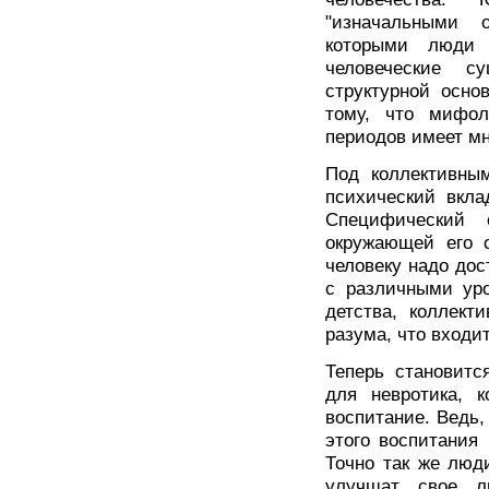
"изначальными 
которыми люди 
человеческие с
структурной осно
тому, что мифол
периодов имеет мн
Под коллективны
психический вкла
Специфический 
окружающей его с
человеку надо дос
с различными уро
детства, коллект
разума, что входи
Теперь становитс
для невротика, 
воспитание. Ведь,
этого воспитания
Точно так же люд
улучшат свое л