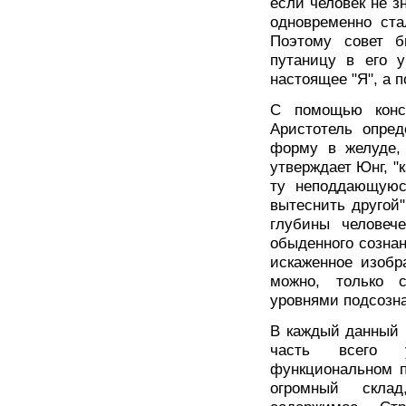
если человек не зн
одновременно ста
Поэтому совет б
путаницу в его у
настоящее "Я", а 
С помощью консу
Аристотель опред
форму в желуде, 
утверждает Юнг, "
ту неподдающуюс
вытеснить другой"
глубины человече
обыденного сознани
искаженное изобр
можно, только 
уровнями подсозн
В каждый данный 
часть всего у
функциональном п
огромный склад