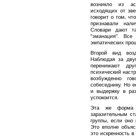
возникло из ас
исходящих от зве
говорит о том, ч
признавали нали
Словари дают та
"эманация". Все
эмпатических проц
Второй вид воз
Наблюдая за двум
перенимают др
психический настр
возбужденно гов
собеседнику. Но 
и выдержку в раз
успокоится.
Эта же форма в
заразительным ст
группы, если оно 
Это вполне объяс
это искренность в