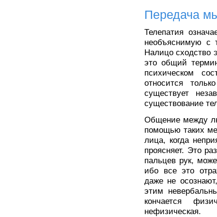
Передача м
Телепатия означа
необъяснимую с т
Налицо сходство э
это общий термин
психическом сос
относится тольк
существует неза
существование те
Общение между лю
помощью таких ме
лица, когда непри
проясняет. Это ра
пальцев рук, може
ибо все это отра
даже не осознают
этим невербальны
кончается физи
нефизическая.