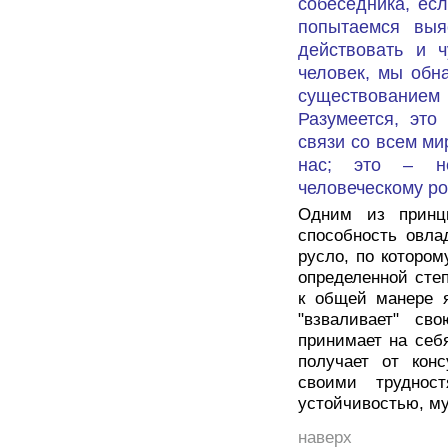
собеседника, есл
попытаемся выяс
действовать и ч
человек, мы обна
существовани
Разумеется, это
связи со всем ми
нас; это – не
человеческому ро
Одним из принци
способность овла
русло, по котором
определенной сте
к общей манере я
"взваливает" св
принимает на себя
получает от кон
своими трудност
устойчивостью, му
наверх