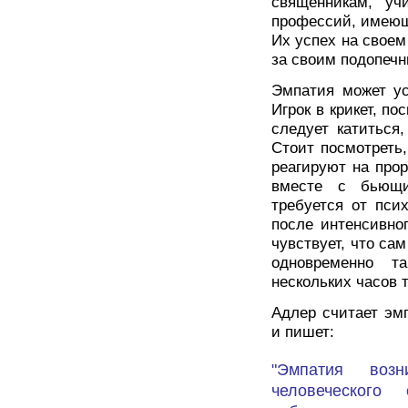
священникам, уч
профессий, имеющ
Их успех на своем
за своим подопечн
Эмпатия может ус
Игрок в крикет, по
следует катиться
Стоит посмотреть
реагируют на про
вместе с бьющи
требуется от псих
после интенсивног
чувствует, что са
одновременно т
нескольких часов 
Адлер считает эм
и пишет:
"Эмпатия воз
человеческого