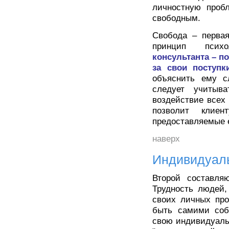
личностную пробл
свободным.
Свобода – перва
принцип психо
консультанта – п
за свои поступк
объяснить ему с
следует учитыв
воздействие всех 
позволит клиен
предоставляемые 
наверх
Индивидуаль
Второй составля
Трудность людей,
своих личных про
быть самими собо
свою индивидуаль