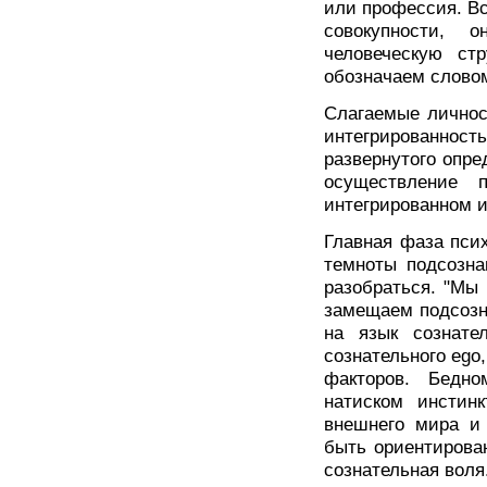
или профессия. В
совокупности, 
человеческую ст
обозначаем словом
Слагаемые личнос
интегрированност
развернутого опре
осуществление 
интегрированном 
Главная фаза пси
темноты подсозна
разобраться. "Мы 
замещаем подсозн
на язык сознател
сознательного ego
факторов. Бедно
натиском инстин
внешнего мира и 
быть ориентирова
сознательная воля