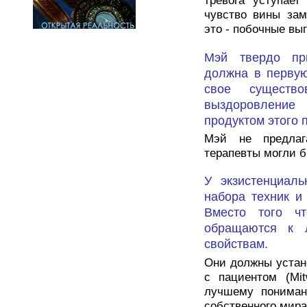
тревога уступает
чувство вины зам
это - побочные выг
Мэй твердо при
должна в первую
свое существ
выздоровление
продуктом этого п
Мэй не предлаг
терапевты могли б
У экзистенциаль
набора техник и
Вместо того чт
обращаются к 
свойствам.
Они должны устан
с пациентом (Mi
лучшему пониман
собственного мира 