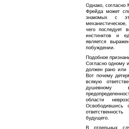
Однако, согласно 
Фрейда может спо
знакомых с эт
механистическое,
чего последует 
инстинктов и е
является выраже
побуждении.
Подобное признани
Согласно одному и
должен рано или 
Вот почему детер
всякую ответств
душевному выз
предопределеннос
области невроз
Освободившись о
ответственност
будущего.
В отдельных сл