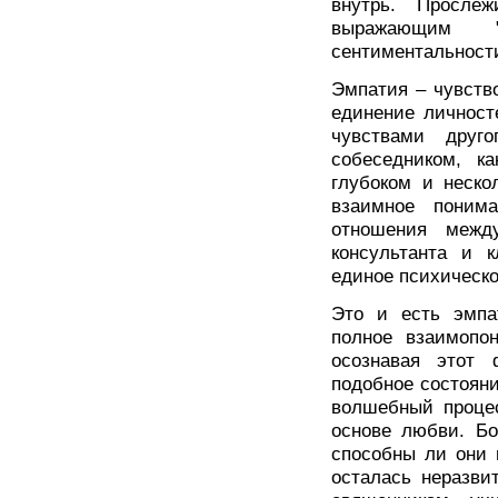
внутрь. Прослеж
выражающим "
сентиментальност
Эмпатия – чувств
единение личносте
чувствами друг
собеседником, к
глубоком и неско
взаимное понима
отношения межд
консультанта и к
единое психическо
Это и есть эмпа
полное взаимопо
осознавая этот ф
подобное состояни
волшебный процес
основе любви. Бо
способны ли они 
осталась неразви