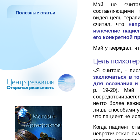
Мэй не счита
составляющими п
Полезные статьи
видел цель терапи
считал, что
неп
излечение пацие
его конкретной 
Мэй утверждал, чт
Цель психотер
«Я считаю, - пис
заключаться в т
для осознания и
р. 19-20). Мэй 
сосредоточиваетс
нечто более важн
лишь способами уб
что пациент не ис
Когда пациент ст
невротические сим