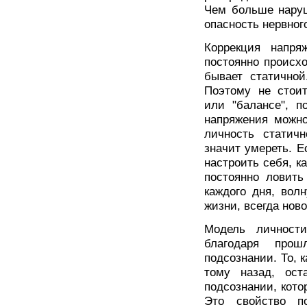
Чем больше наруш
опасность нервног
Коррекция напря
постоянно происх
бывает статичной
Поэтому не стоит
или "балансе", п
напряжения можно 
личность статич
значит умереть. Е
настроить себя, ка
постоянно ловить
каждого дня, вол
жизни, всегда нов
Модель личности
благодаря прош
подсознании. То, к
тому назад, ост
подсознании, кото
Это свойство п