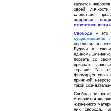
касается неврозов
своей личности
следствие, пре
здоровье подр
ответственности 
Свобода
– это
существования 
определил значени
Будучи в течен
единомышленников
порвать со свои
признать главенс
терапии. Ранк с
формирует свою л
причиной неврозо
такой созидательн
Свобода личности
становится челов
жизненного матер
них свобода. Та