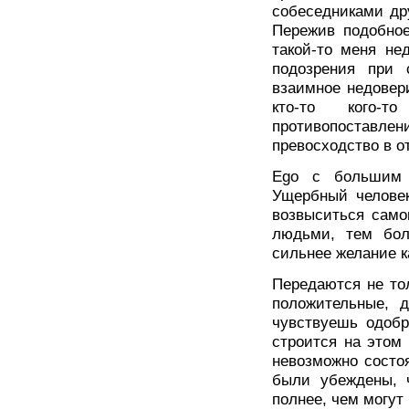
собеседниками дру
Пережив подобное
такой-то меня не
подозрения при 
взаимное недовери
кто-то кого-т
противопоставл
превосходство в о
Ego с большим 
Ущербный человек
возвыситься само
людьми, тем бол
сильнее желание к
Передаются не то
положительные, 
чувствуешь одобр
строится на этом
невозможно состо
были убеждены, 
полнее, чем могут