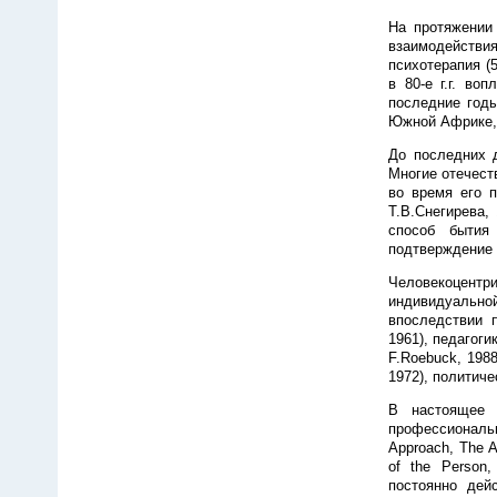
На протяжении 
взаимодействия
психотерапия (5
в 80-е г.г. во
последние годы
Южной Африке, 
До последних 
Многие отечест
во время его п
Т.В.Снегирева,
способ бытия
подтверждение 
Человекоцентр
индивидуальной
впоследствии п
1961), педагоги
F.Roebuck, 1988
1972), политиче
В настоящее 
профессиональны
Approach, The A
of the Person, 
постоянно дейс