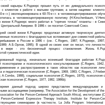
своей карьеры К.Роджерс прошел путь от ин- дивидуального психоте
 с клиентом к работе с малыми группами, а затем нациями: клиенто
0-е г.г.) эволюционировала в 60-70-е г.г. в человекоцентрированное обуч
плотилась в человекоцентрированную политику (H.Kirschenbaum, V.Hend
 жизни К.Роджерс много работал в “горячих точках” планеты - в Сев
Центральной Америке. В 1986 г. он посетил Советский Союз.
дней своей жизни К.Роджерс продолжал активную творческую деятель
венные психологи с благодарностью вспоминают дни совместной работ
ребывания в России в 1986 г. (см.: C.Rogers, 1987; К.Роджерс, 1997;
 1989; А.Б.Орлов, 1995). В одной из своих книг он писал, что личност
 в мире - это бесконечный процесс становления. Жизнь К.Ро
этой гуманистической идеи.
ированный подход, изначально возникший благодаря работам К.Ро
 психотерапии и психологического консультирования (C.Rogers, 1942,
рименение и распространение в таких областях как психология личн
ка и педагогическая психология (C.Rogers, 1969, 1983; C.Rogers, J.Frieber
; A.Combs, 1988), социальная психология (C.Rogers, 1970), психология 
ская психология (C.Rogers, 1977, 1982, 1986b).
время данный подход широко представлен международными и 
ми ассоциациями (например, The Association for the Development of the
ssociation for the Person-Centered Approach South Africa), институтами (Ce
Person-Centered Expressive Therapy Institute, Institute for Person-Cen
твующими семинарами (в частности, La Jolla Program: International 