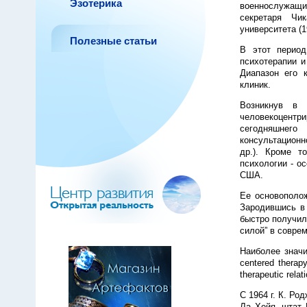
Эзотерика
военнослужащих
секретаря Чик
университета (1
Полезные статьи
В этот период
психотерапии и
Диапазон его 
клиник.
Возникнув в 4
человекоцентр
сегодняшнего
консультационно
др.). Кроме т
психологии - ос
США.
Ее основополо
Зародившись в 
быстро получил
силой” в соврем
Наиболее значим
centered therap
therapeutic rela
С 1964 г. К. Ро
Ла Хойя, штат 