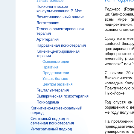
Узнать больше
Психологическое
Роджерс (Roge
консультирование Р. Мэя
шт.Калифорния
Экзистинциальный анализ
всем мире (в
Логотерапия
недирективной
Телесно-ориентированная
основоположник
терапия
Сразу же отмет
Арт-терапия
centered therap
Нарративная психотерапия
центрированны
Клиент-центрированная
общепринятое в
терапия
personality (л
Основные идеи
человеке" или 
Практика
С начала 20-х
Представители
Висконсинском 
Узнать больше
колледже Колум
Центры развития
Практическую ра
Гештальт-терапия
Нью-Йорке.
Эмпирическая психотерапия
Психодрама
Год спустя он
обращения с де
Когнитивно-бихевиоральный
же году получи
подход
Системный подход и
На протяжении 
семейная психотерапия
преподаватель
Интегративный подход
университете 