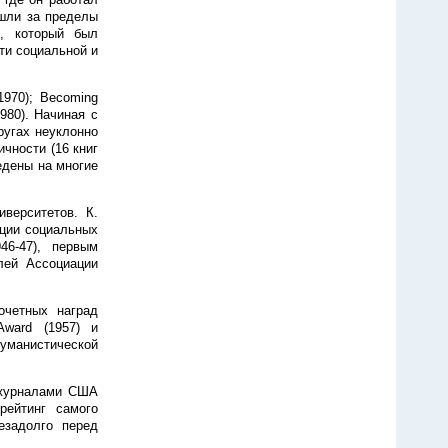
ышли за пределы
д, который был
сти социальной и
1970); Becoming
(1980). Начиная с
ругах неуклонно
ичности (16 книг
едены на многие
верситетов. К.
ции социальных
46-47), первым
лей Ассоциации
очетных наград
 Award (1957) и
гуманистической
 журналами США
 рейтинг самого
незадолго перед