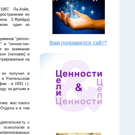
1987, Ла-Хойя,
ространение во
иза З.Фрейда)
рапии, один из
рминов "person-
Вам понравился сайт?
я" и “личностно-
ая во внимание
son (человек) и
нтрированные на
е он получил в
и и Учительском
и - в 1931 г.).
ходу за детьми в
ике жес-токого
 Отдела и в том
деятельность с
й психологии в
мобилизованных