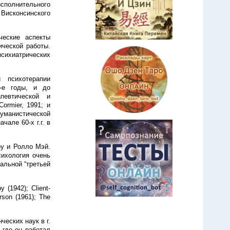
исполнительного
Висконсинского
ческие аспекты
ической работы.
сихиатрических
й психотерапии
0-е годы, и до
певтической и
Cormier, 1991; и
уманистической
чале 60-х г.г. в
у и Ролло Мэй.
сихология очень
альной “третьей
 (1942); Client-
rson (1961); The
ческих наук в г.
 где он работал