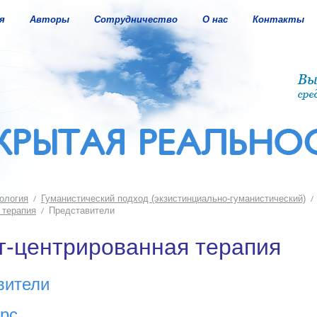
я
Авторы
Сотрудничество
О нас
Контакты
ология
Гуманистический подход (экзистинциально-гуманистический)
 терапия
Представители
т-центрированная терапия
вители
ерс