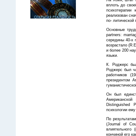
вплоть до свое
психотерапии 
реализован снач
по- литической 
Основные труды
partners: marria
середины 40-х 
возрастало (R.E
и более 200 на
языки.
К. Роджерс бы
Роджерс был чл
работников (1
президентом Ам
гуманистической
Он был единст
Американской п
Distinguished 
психологии ему 
По результата
(Journal of Co
влиятельного (
кончиной его к