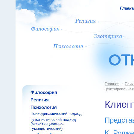
Главна
Главная
Псих
центрированная
Философия
Религия
Клиен
Психология
Психодинамический подход
Предста
Гуманистический подход
(экзистинциально-
гуманистический)
К. Родж