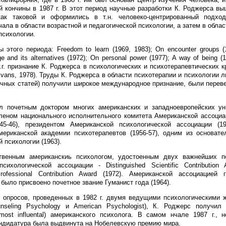
й кончины в 1987 г. В этот период научные разработки К. Роджерса в
как таковой и оформились в т.н. человеко-центрированный подхо
ала в области возрастной и педагогической психологии, а затем в обла
психологии.
 этого периода: Freedom to learn (1969, 1983); On encounter groups (
ge and its alternatives (1972); On personal power (1977); A way of being 
г.г. признание К. Роджерса в психологических и психотерапевтических к
vans, 1978). Труды К. Роджерса в области психотерапии и психологии л
учных статей) получили широкое международное признание, были перев
л почетным доктором многих американских и западноевропейских уни
еном национального исполнительного комитета Американской ассоциа
945-46), президентом Американской психологической ассоциации (19
ериканской академии психотерапевтов (1956-57), одним из основате
 психологии (1963).
венным американскиь психологом, удостоенным двух важнейших п
сихологической ассоциации - Distinguished Scientific Contribution
Professional Contribution Award (1972). Американской ассоциацией 
было присвоено почетное звание Гуманист года (1964).
м опросов, проведенных в 1982 г. двумя ведущими психологическими
unseling Psychology и American Psychologist), К. Роджерс получил
most influental) американского психолога. В самом нчале 1987 г., 
андидатура была выдвинута на Нобелевскую премию мира.