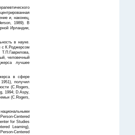
рапевтического
-центрированная
ение и, наконец,
erson, 1989). В
ерной Ирландии,
ность в науке.
ы с К.Роджерсом
 Т.П.Гаврилова,
ный, человечный
джерса лучшее
джерса в сфере
 1951), получил
ости (C.Rogers,
g, 1994; D.Aspy,
семьи (C.Rogers,
национальными
 Person-Centered
nter for Studies
tered Learning),
Person-Centered