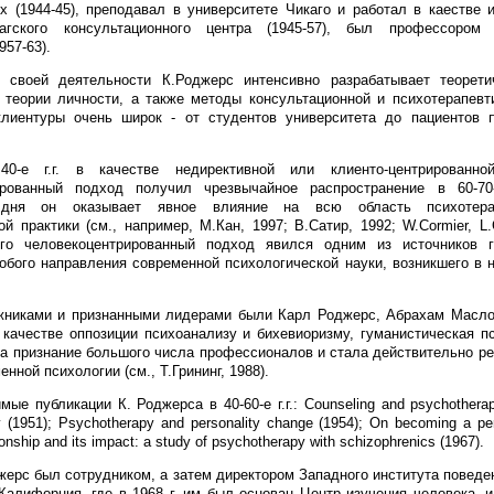
 (1944-45), преподавал в университете Чикаго и работал в каестве 
агского консультационного центра (1945-57), был профессором 
957-63).
 своей деятельности К.Роджерс интенсивно разрабатывает теорети
 теории личности, а также методы консультационной и психотерапевт
клиентуры очень широк - от студентов университета до пациентов п
0-е г.г. в качестве недирективной или клиенто-центрированно
ированный подход получил чрезвычайное распространение в 60-7
 дня он оказывает явное влияние на всю область психотера
й практики (см., например, М.Кан, 1997; В.Сатир, 1992; W.Cormier, L.
ого человекоцентрированный подход явился одним из источников г
обого направления современной психологической науки, возникшего в на
жниками и признанными лидерами были Карл Роджерс, Абрахам Масло
качестве оппозиции психоанализу и бихевиоризму, гуманистическая п
а признание большого числа профессионалов и стала действительно ре
енной психологии (см., Т.Грининг, 1988).
ые публикации К. Роджерса в 40-60-е г.г.: Counseling and psychotherapy
y (1951); Psychotherapy and personality change (1954); On becoming a pe
tionship and its impact: a study of psychotherapy with schizophrenics (1967).
джерс был сотрудником, а затем директором Западного института поведен
Калифорния, где в 1968 г. им был основан Центр изучения человека, и