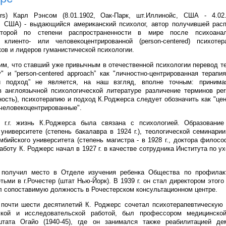
rs) Карл Рэнсом (8.01.1902, Оак-Парк, шт.Иллинойс, США - 4.02.
, США) - выдающийся американский психолог, автор получившей расп
торой по степени распространенности в мире после психоанал
, клиенто- или человекоцентрированной (person-centered) психоте
ов и лидеров гуманистической психологии.
им, что ставший уже привычным в отечественной психологии перевод те
y" и “person-centered approach” как "личностно-центрированная терапи
й подход” не является, на наш взгляд, вполне точным: приним
 англоязычной психологической литературе различение терминов per
ичность), психотерапию и подход К.Роджерса следует обозначить как "це
"человекоцентрированные".
 г.г. жизнь К.Роджерса была связана с психологией. Образовани
университете (степень бакалавра в 1924 г.), теологической семинари
бийского университета (степень магистра - в 1928 г., доктора философи
боту К. Роджерс начал в 1927 г. в качестве сотрудника Института по у
 получил место в Отделе изучения ребенка Общества по профилакт
тьми в г.Рочестер (штат Нью-Йорк). В 1939 г. он стал директором этого
л сопоставимую должность в Рочестерском консультационном центре.
почти шести десятилетий К. Роджерс сочетал психотерапевтическую 
ской и исследовательской работой, был профессором медицинско
штата Огайо (1940-45), где он занимался также реабилитацией де