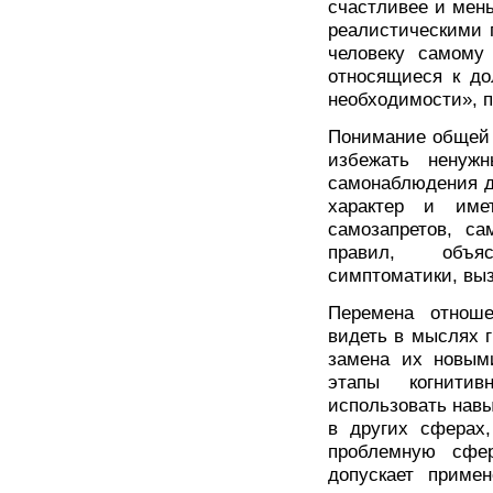
счастливее и мен
реалистическими 
человеку самому
относящиеся к до
необходимости», по
Понимание общей 
избежать ненуж
самонаблюдения д
характер и име
самозапретов, са
правил, объя
симптоматики, вы
Перемена отноше
видеть в мыслях г
замена их новым
этапы когнитив
использовать нав
в других сферах,
проблемную сфе
допускает приме