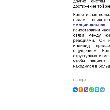
других систем 
достижение той же
Когнитивная псих
видам психоте
эмоциональная 
психотерапии инса
связи между жи
реакциями. Он н
индивид прида
ощущениям. Когн
структурных измен
чтобы пациент 
находился в боль
наверх