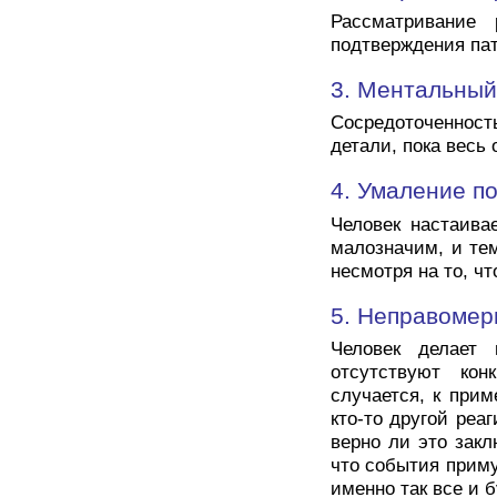
Рассматривание 
подтверждения па
3. Ментальный
Сосредоточенность
детали, пока весь 
4. Умаление п
Человек настаива
малозначим, и те
несмотря на то, чт
5. Неправомер
Человек делает 
отсутствуют ко
случается, к прим
кто-то другой реаг
верно ли это закл
что события примут
именно так все и б