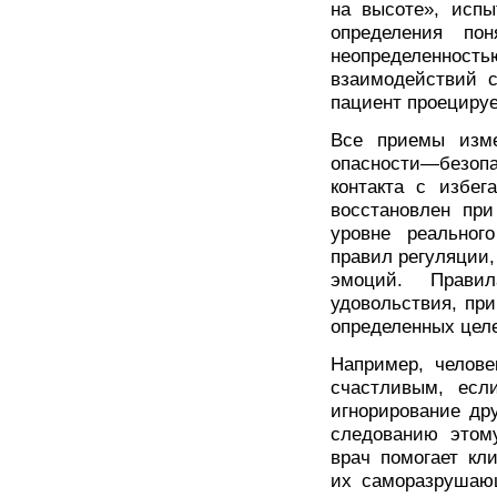
на высоте», испы
определения по
неопределенность
взаимодействий с
пациент проецируе
Все приемы изм
опасности—безопа
контакта с избег
восстановлен при
уровне реальног
правил регуляции
эмоций. Прави
удовольствия, пр
определенных целе
Например, челове
счастливым, есл
игнорирование др
следованию этом
врач помогает кл
их саморазрушающ