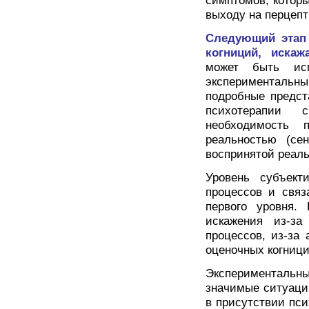
симптомов, которы
выходу на перцепт
Следующий этап 
когниций, искаж
может быть исп
экспериментальн
подробные предст
психотерапии
необходимость 
реальностью (се
воспринятой реал
Уровень субъект
процессов и связ
первого уровня.
искажения из-за
процессов, из-за
оценочных когници
Экспериментальны
значимые ситуации
в присутствии пс