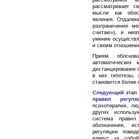
рассматривает св
мысли как обос
явления. Отдален
разграничение ме
считаю»), и нео
умение осуществ
и своим отношение
Прием обоснова
автоматических 
дистанцирование о
в них гипотезы, 
становится более 
Следующий этап 
правил регуля
психотерапии, лю
других использу
система правил
обозначение, и
регуляции повед
влекут за собо