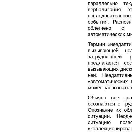
параллельно те
вербализация э
последовательно
события. Распоз
облегчено с 
автоматических м
Термин «неадапти
вызывающей не
затрудняющей р
предлагается со
вызывающих диско
ней. Неадаптивн
«автоматических 
может распознать 
Обычно вне зна
осознаются с тру
Опознание их обл
ситуации. Неод
ситуацию позв
«коллекционирован