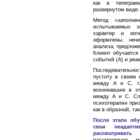
как в телеграм
развернутом виде.
Метод «заполнен
испытываемых э
характер и ког
оформлены, неч
анализа, предложе
Клиент обучается
событий (А) и реак
Последовательнос
пустоту в своем 
между А и С, т.
возникавшие в э
между А и С. Сле
психотерапии при
как в образной, та
После этапа об
свои неадапт
рассматривать
рассмотрения м