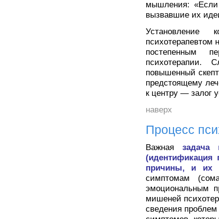
мышления: «Если 
вызвавшие их иде
Установление 
психотерапевтом н
постепенным п
психотерапии. 
повышенный скепт
предстоящему леч
к центру — залог 
наверх
Процесс пси
Важная
задача 
(идентификация 
причины, и их г
симптомам (сома
эмоциональным пр
мишеней психотер
сведения проблем 