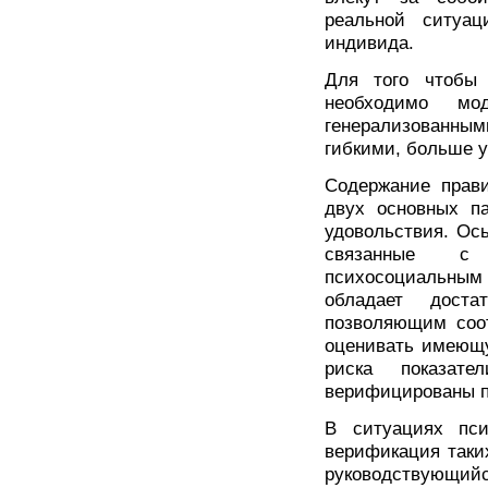
реальной ситуа
индивида.
Для того чтобы
необходимо мо
генерализованн
гибкими, больше 
Содержание прави
двух основных па
удовольствия. Ос
связанные с 
психосоциальным
обладает доста
позволяющим соот
оценивать имеющу
риска показате
верифицированы п
В ситуациях пси
верификация таких
руководствующийс