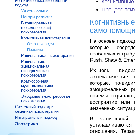
Когнитивно-бихевиоральный
Когнитивные
подход
Процесс пси
Узнать больше
Центры развития
Когнитивные
Бихевиоральная
(поведенческая)
самопомощ
психотерапия
Когнитивная психотерапия
На основе подход
Основные идеи
которые сосред
Практика
проблемах и требу
Рациональная психотерапия
Rush, Shaw & Emery
Рационально-
эмоциональная
Их цель — видоиз
поведенческая
психотерапия
автоматические
Краткосрочная
которые, по-вид
мультимодальная
эмоциональных ра
психотерапия
приемы отрицают,
Эмоционально-стрессовая
психотерапия
восприятие или 
Системный подход и
жизненных ситуац
семейная психотерапия
Интегративный подход
В когнитивной 
Эзотерика
устанавливаютс
отношения. Тера