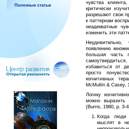
чувства клиента
Полезные статьи
критически изучи
разрешают свои п
к паттернам восп
неадекватные чу
изменить эти патт
Неудивительно, 
появлению множес
большая часть 
самоутвердиться,
избавиться от д
просто почувст
когнитивных тера
McMullin & Casey, 
Логику когнитивно
можно выразить
(Burns, 1980, р. 3-4
Когда люди
мыслят в не
непроизвольн