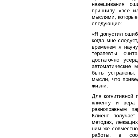
навешивания ош
принципу «все и
мыслями, которые
следующие:
«Я допустил ошибк
когда мне следует
временем я научу
терапевты счит
достаточно усер
автоматические 
быть устранены.
мысли, что приве
жизни.
Для когнитивной 
клиенту и вера
равноправным па
Клиент получае
методах, лежащих
ним же совместно
работы, в соот