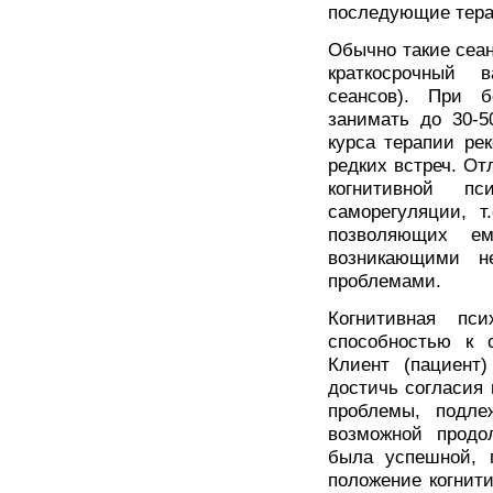
последующие тера
Обычно такие сеан
краткосрочный в
сеансов). При 
занимать до 30-5
курса терапии ре
редких встреч. О
когнитивной пс
саморегуляции, т
позволяющих ем
возникающими н
проблемами.
Когнитивная пс
способностью к 
Клиент (пациент
достичь согласия
проблемы, подле
возможной продо
была успешной, 
положение когнит