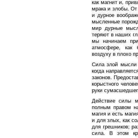
как магнит и, при
мрака и злобы. От
и дурное воображ
мысленные порожде
мир дурные мысл
теряют в наших гл
мы начинаем при
атмосфере, как 
воздуху в плохо 
Сила злой мысли 
когда направляетс
законов. Предоста
корыстного челове
руки сумасшедшег
Действие силы м
полным правом на
магия и есть маги
и для злых, как с
для грешников; ра
сила. В этом кр