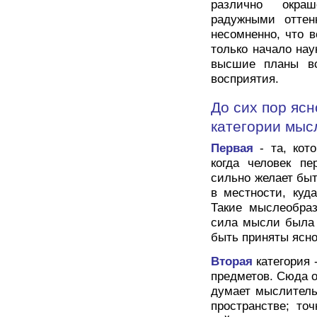
различно окраш
радужными оттен
несомненно, что 
только начало нау
высшие планы вс
восприятия.
До сих пор яс
категории мыс
Первая
- та, кот
когда человек п
сильно желает бы
в местности, куд
Такие мыслеобраз
сила мысли была 
быть приняты ясно
Вторая
категория
предметов. Сюда о
думает мыслитель
пространстве; то