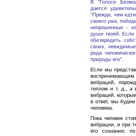
В "Голосе Безмол
дается удивитель
"Прежде, чем идти
своего ума, побе
непрошенные - к
души твоей. Если 
обезвредить собс
своих, невидимые
рода человеческо
природы его".
Если мы представ
воспринимающим
вибраций, порожд
теплом и т. д., 
вибраций, которые
в ответ, мы буде
человека.
Пока человек сто
вибрации, и при т
его сознания; п