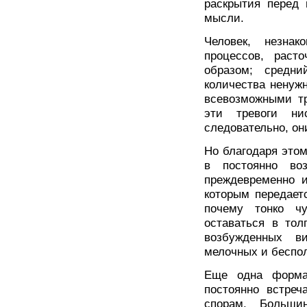
раскрытия перед 
мысли.
Человек, незна
процессов, рас
образом; средни
количества ненужн
всевозможными тр
эти тревоги ни
следовательно, он
Но благодаря это
в постоянно во
преждевременно и
которым передает
почему тонко ч
оставаться в тол
возбужденных в
мелочных и беспо
Еще одна форма 
постоянно встреч
спорам. Больши