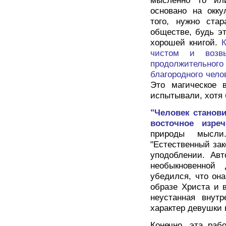
мысленно то ил
основано на окк
того, нужно ста
обществе, будь э
хорошей книгой.
К
чистом и возв
продолжительног
благородного чело
Это магическое 
испытывали, хотя 
"Человек станови
восточное изреч
природы мысл
"Естественный зак
уподоблении. Авт
необыкновенной
убедился, что он
образе Христа и 
неустанная внут
характер девушки 
Конечно, эта раб