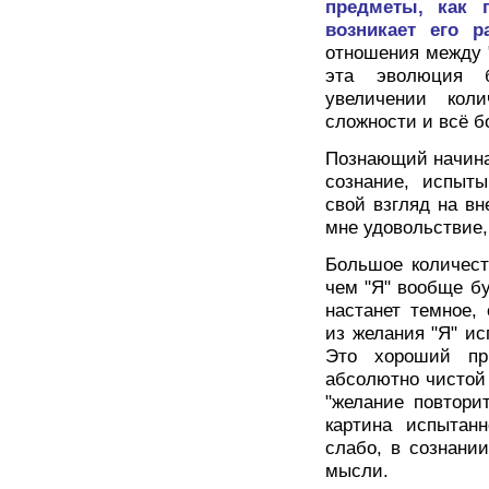
предметы, как 
возникает его р
отношения между 
эта эволюция б
увеличении кол
сложности и всё б
Познающий начина
сознание, испыты
свой взгляд на вн
мне удовольствие,
Большое количест
чем "Я" вообще бу
настанет темное,
из желания "Я" ис
Это хороший пр
абсолютно чистой
"желание повтори
картина испытан
слабо, в сознани
мысли.