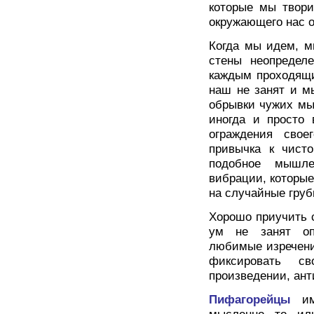
которые мы твори
окружающего нас 
Когда мы идем, м
стены неопредел
каждым проходящи
наш не занят и м
обрывки чужих мы
иногда и просто
ограждения сво
привычка к чист
подобное мышле
вибрации, которые
на случайные груб
Хорошо приучить с
ум не занят опр
любимые изречени
фиксировать с
произведении, ант
Пифагорейцы
и