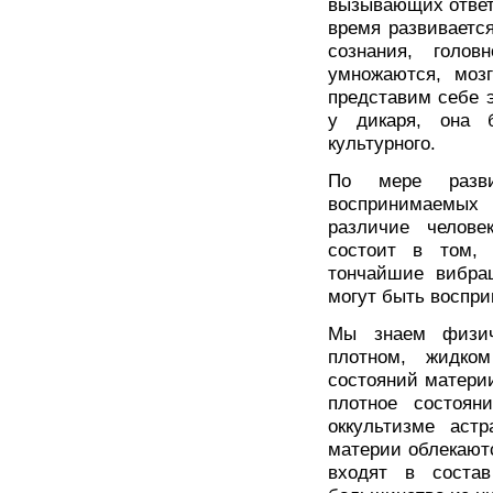
вызывающих ответн
время развиваетс
сознания, голов
умножаются, моз
представим себе 
у дикаря, она 
культурного.
По мере разви
воспринимаемых
различие челове
состоит в том, 
тончайшие вибра
могут быть воспри
Мы знаем физич
плотном, жидко
состояний матери
плотное состоян
оккультизме аст
материи облекают
входят в соста