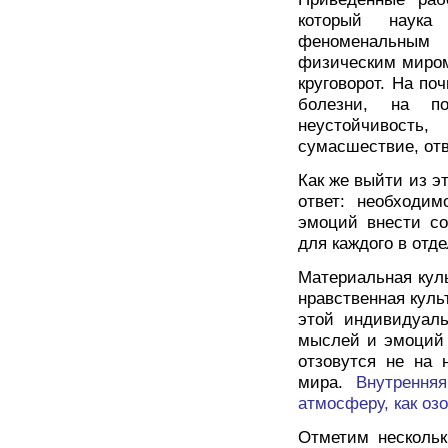
который наука
феноменальны
физическим миром
круговорот. На по
болезни, на по
неустойчивость,
сумасшествие, от
Как же выйти из эт
ответ: необходи
эмоций внести со
для каждого в отд
Материальная куль
нравственная куль
этой индивидуал
мыслей и эмоций 
отзовутся не на 
мира.
Внутрення
атмосферу, как оз
Отметим несколь