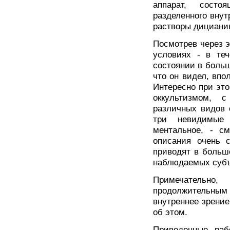
аппарат, состо
разделенного внут
растворы дицианин
Посмотрев через э
условиях - в те
состоянии в больш
что он видел, вп
Интересно при это
оккультизмом, 
различных видов 
три невидимые 
ментальное, - с
описания очень с
приводят в больш
наблюдаемых субъ
Примечательно
продолжительны
внутреннее зрение
об этом.
Приведенные раб