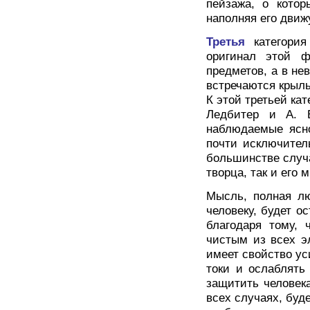
пейзажа, о котор
наполняя его дви
Третья
категори
оригинал этой 
предметов, а в н
встречаются крылья
К этой третьей кат
Ледбитер и А. Б
наблюдаемые ясн
почти исключител
большинстве случ
творца, так и его 
Мысль, полная лю
человеку, будет ос
благодаря тому,
чистым из всех э
имеет свойство ус
токи и ослаблять
защитить человек
всех случаях, буд