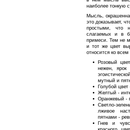
наиболее тонкую с
Мысль, окрашенна
это доказывает, ч
простыми, что 
слагаемых и в б
примеси. Тем не 
и тот же цвет вы
относится ко всем
Розовый цве
нежен, ярок
эгоистическ
мутный и пят
Голубой цвет
Желтый - инт
Оранжевый - 
Светло-зелен
лживое наст
пятнами - рев
Гнев и чувс
красного цв