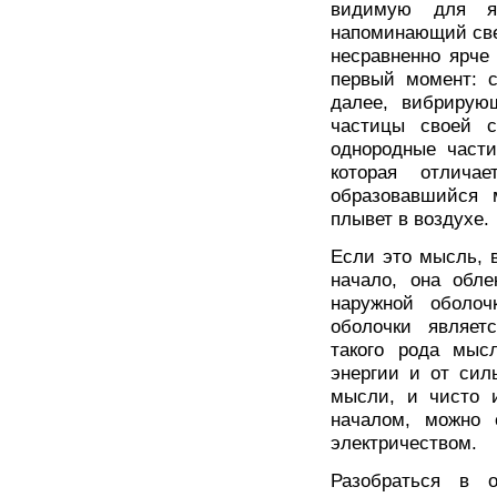
видимую для яс
напоминающий све
несравненно ярче 
первый момент: 
далее, вибрирую
частицы своей с
однородные част
которая отлича
образовавшийся 
плывет в воздухе.
Если это мысль, 
начало, она обле
наружной оболо
оболочки являет
такого рода мыс
энергии и от сил
мысли, и чисто и
началом, можно 
электричеством.
Разобраться в 