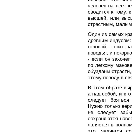
человек на нее н
сводится к тому, 
высшей, или высш
страстным, малым
Один из самых кр
древним индусам: 
головой, стоит н
поводья, и покорн
- если он захочет
по легкому манове
обузданы страсти, 
этому поводу в св
В этом образе выр
а над собой, и кт
следует бояться
Нужно только вери
не следует заб
сохраняются навс
является в полно
это, является с