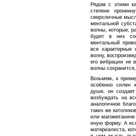
Рядом с этими ка
степени проникн
сверхличные мысл
ментальной субст
волны, которые, р
будят в них со
ментальный прово
все характерные 
волну, воспроизве
его вибрации не 
волны сохранится,
Возьмем, к приме
особенно силен к
душе, он создает
возбуждать на вс
аналогичное благ
таких же католико
или магометанине 
иную форму. А ес
материалиста, кот
в нем мысль высш