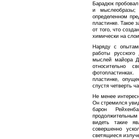
Барадюк пробовал
и мыслеобразы;
определенном пре
пластинке. Такое 
от того, что созд
химически на слои
Наряду с опытам
работы русского 
мыслей майора Д
относительно с
фотопластинках
пластинке, опуще
спустя четверть ч
Не менее интересн
Он стремился уви
барон Рейхенб
продолжительным 
видеть такие яв
совершенно ускол
светящиеся излуче