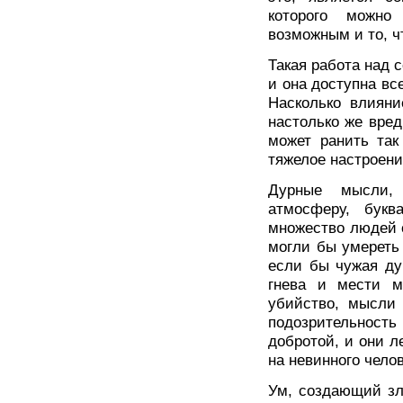
которого можно
возможным и то, ч
Такая работа над с
и она доступна вс
Насколько влияни
настолько же вре
может ранить так
тяжелое настроение
Дурные мысли,
атмосферу, бук
множество людей с
могли бы умереть
если бы чужая ду
гнева и мести мо
убийство, мысли
подозрительност
добротой, и они л
на невинного челов
Ум, создающий зл