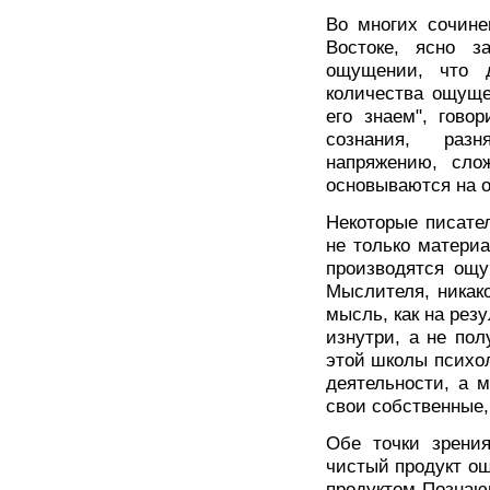
Во многих сочине
Востоке, ясно з
ощущении, что 
количества ощуще
его знаем", гово
сознания, раз
напряжению, слож
основываются на 
Некоторые писате
не только материа
производятся ощу
Мыслителя, никако
мысль, как на рез
изнутри, а не по
этой школы психо
деятельности, а 
свои собственные,
Обе точки зрения
чистый продукт ощ
продуктом Познаю