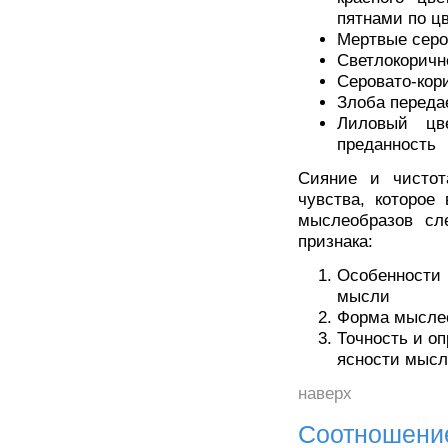
пятнами по ц
Мертвые серо
Светлокоричн
Серовато-кор
Злоба переда
Лиловый цв
преданность
Сияние и чистот
чувства, которое
мыслеобразов сл
признака:
Особенности
мысли
Форма мыслео
Точность и оп
ясности мысл
наверх
Соотношени