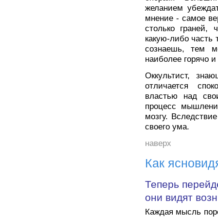
желанием убеждат
мнение - самое ве
столько граней, 
какую-либо часть 
сознаешь, тем м
наиболее горячо и
Оккультист, знаю
отличается спок
властью над сво
процесс мышления
мозгу. Вследствие
своего ума.
наверх
Как ясновид
Теперь перейд
они видят воз
Каждая мысль пор