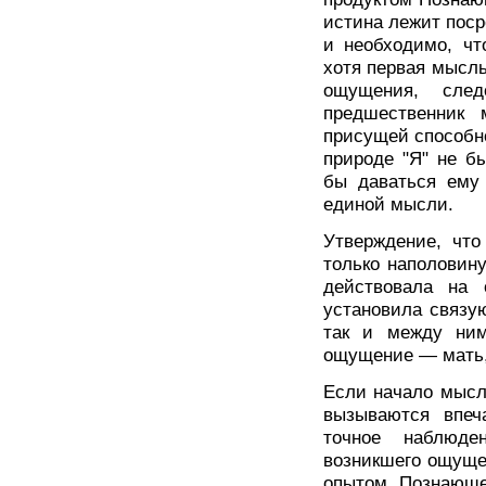
истина лежит пос
и необходимо, чт
хотя первая мысль
ощущения, след
предшественник
присущей способн
природе "Я" не б
бы даваться ему 
единой мысли.
Утверждение, что
только наполовин
действовала на 
установила связу
так и между ни
ощущение — мать,
Если начало мысл
вызываются впеч
точное наблюде
возникшего ощуще
опытом Познающе