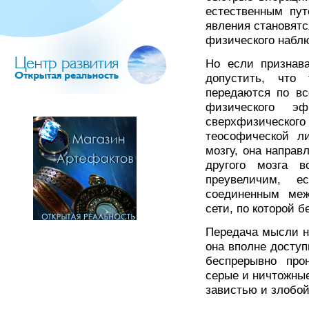
естественным пут
явления становятс
физического набл
Но если признав
допустить, что
передаются по в
физического э
сверхфизического
теософической ли
мозгу, она направл
другого мозга 
преувеличим, е
соединенным меж
сети, по которой 
Передача мысли н
она вполне доступ
беспрерывно про
серые и ничтожные
завистью и злобой