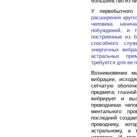
большинство из н
У первобытного
расширения круго
человека начин
побуждений, и 
построенные из б
способного слу
энергичных вибр
астральных при
требуется для ее 
Возникновение м
вибрации, исходя
сетчатую оболоч
предмета; глазно
вибрирует и вы
проводниках чело
ментального пр
последний создае
проводнику, кот
астральному, а