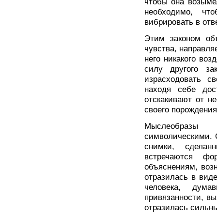
чтобы она возымел
необходимо, чт
вибрировать в отве
Этим законом об
чувства, направля
него никакого воз
силу другого за
израсходовать с
находя себе дос
отскакивают от н
своего порождения
Мыслеобразы 
символическими. 
снимки, сделан
встречаются фо
объяснениям, воз
отразилась в вид
человека, дум
привязанности, вы
отразилась сильны