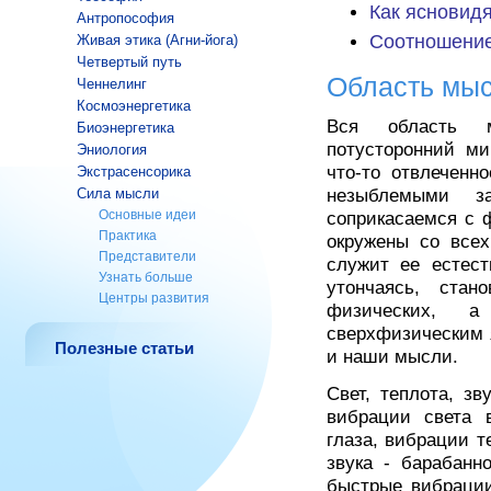
Как ясновид
Антропософия
Соотношени
Живая этика (Агни-йога)
Четвертый путь
Область мы
Ченнелинг
Космоэнергетика
Вся область м
Биоэнергетика
потусторонний ми
Эниология
что-то отвлеченн
Экстрасенсорика
Сила мысли
незыблемыми з
Основные идеи
соприкасаемся с 
Практика
окружены со всех
Представители
служит ее естест
Узнать больше
утончаясь, ста
Центры развития
физических, а
сверхфизическим 
Полезные статьи
и наши мысли.
Свет, теплота, з
вибрации света 
глаза, вибрации т
звука - барабанн
быстрые вибраци