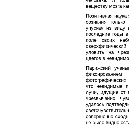
человека. И тол
веществу мозга ка
Позитивная наука
сознания только
упуская из виду 
последние годы в
поле своих наб
сверхфизический
уловить на чрез
цветов в невидимо
Парижский учены
фиксирование
фотографических 
что невидимые п
лучи, идущие от 
чрезвычайно чув
удалось подтверд
светочувствитель
совершенно сходн
не было видно ос