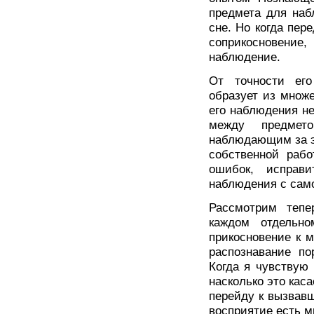
предмета для наб
сне. Но когда пере
соприкосновени
наблюдение.
От точности ег
образует из множ
его наблюдения не
между предмет
наблюдающим за эт
собственной рабо
ошибок, исправ
наблюдения с само
Рассмотрим тепе
каждом отдельн
прикосновение к 
распознавание п
Когда я чувствую 
насколько это кас
перейду к вызвавш
восприятие есть м