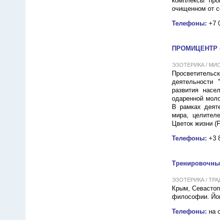
комплексы про
очищенном от с
Телефоны:
+7 
ПРОМИЦЕНТР (
ЭЗОТЕРИКА / МИС
Просветительс
деятельности 
развития насе
одаренной моло
В рамках деят
мира, целителе
Цветок жизни (Fl
Телефоны:
+3 
Тренировочный
ЭЗОТЕРИКА / ТРАДИ
Крым, Севастоп
философии. Йог
Телефоны:
на