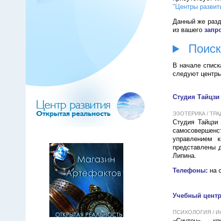
"Центры развит
Данный же раз
из вашего
запр
Поиск
В начале спис
следуют центр
Студия Тайцзи
ЭЗОТЕРИКА / ТРАД
Студия Тайцзи 
самосовершенс
управлением 
представлены 
Липина.
Телефоны:
на
Учебный центр
ПСИХОЛОГИЯ / Инт
«Синтон» — кру