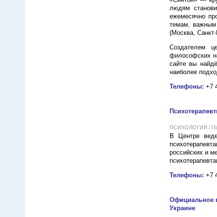
людям станови
ежемесячно про
темам, важным 
(Москва, Санкт-
Создателем ц
философских на
сайте вы найдё
наиболее подхо
Телефоны:
+7 
Психотерапевт
ПСИХОЛОГИЯ / Пси
В Центре веде
психотерапевт
российских и м
психотерапевта
Телефоны:
+7 
Официальное п
Украине