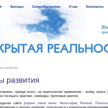
я
Авторы
Сотрудничество
О нас
Контакты
ры развития
ы развития
тирован, прежде всего, на практическое применение - выбор своего 
жно посещать практики, семинары, групповые занятия.
зделах сайта (
первое левое меню: Философия, Религия, Психолог
нформация о центрах развития, относящихся к конкретным направлениям