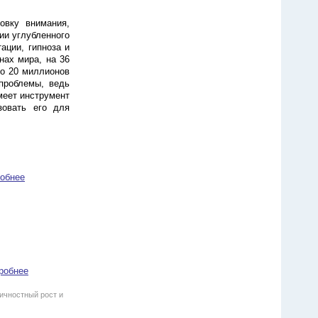
овку внимания,
ии углубленного
ации, гипноза и
нах мира, на 36
ло 20 миллионов
проблемы, ведь
меет инструмент
зовать его для
обнее
робнее
ичностный рост и