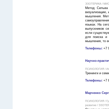
ЭЗОТЕРИКА / МИСТ
Метод Сильва 
визуализацию, 
мышления. Мето
самоуправления
языках. На сег
выпускников с
если существуе
для поиска и 
мышления, то е
Телефоны:
+7 
Научно-практи
ПСИХОЛОГИЯ / Инте
Тренинги и сем
Телефоны:
+7 
Марченко Серг
ПСИХОЛОГИЯ / Гума
развитие / ЭЗОТЕ