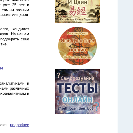
т уже 25 лет и
о самым разным
енинги общения.
лог, кандидат
ляров. На нашем
 подобрать себе
тие.
ее
оаналитиками и
нами различных
ихоаналитикам и
ссия
подробнее