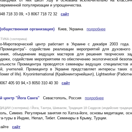
изводных от них школ Ушу и основана исключительно на классич
овременной популяризации и упрощенчества.
048 718 33 09, +3 8067 718 72 32
сайт
общественная организация)
Киев, Украина
подробнее
ТИКА (эзотерика)
ко-Миротворческий центр работает в Украине с декабря 2003 года.
"Промицентра"- содействие реализации мероприятий для духовного
ления, объединение ведущих мастеров для решения творческих за
дежи, содействие мероприятиям по обеспечению экологической безопа
ельности Промицентра проводятся семинары ведущих специалистов и
й, учителей. Промицентр в Украине представляет интересы таких ор
ower of life). Kryoninternational (Крайонинтэрнейшнл), Lightworker (Работни
8067 405 93 94,+3 8050 310 40 30
сайт
 центр "Йога Санга"
Севастополь, Россия
подробнее
ЦИИ (эзотерика) / Йога, Тантра, Шиваизм, Традиция 18 Сиддхов (индийские традици
оль, Симеиз. Регулярные занятия по Хатха-йоге, основы медитации, ос
а-туры в Индию, Непал, Тибет. Семинары в Крыму, Турции.
 сайте
сайт