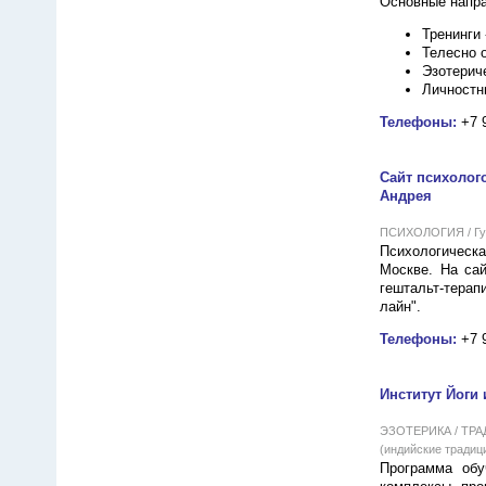
Основные напра
Тренинги 
Телесно 
Эзотериче
Личностн
Телефоны:
+7 
Сайт психолог
Андрея
ПСИХОЛОГИЯ / Гум
Психологическ
Москве. На сай
гештальт-терап
лайн".
Телефоны:
+7 
Институт Йоги 
ЭЗОТЕРИКА / ТРАДИ
(индийские традиц
Программа обу