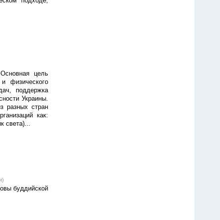
еском подходе,
 Основная цель
 и физического
дач, поддержка
сности Украины.
з разных стран
ганизаций как:
к света)...
и)
новы буддийской