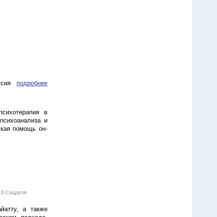
ссия
подробнее
психотерапия в
 психоанализа и
ская помощь он-
18 Сиддхов
йатту, а также