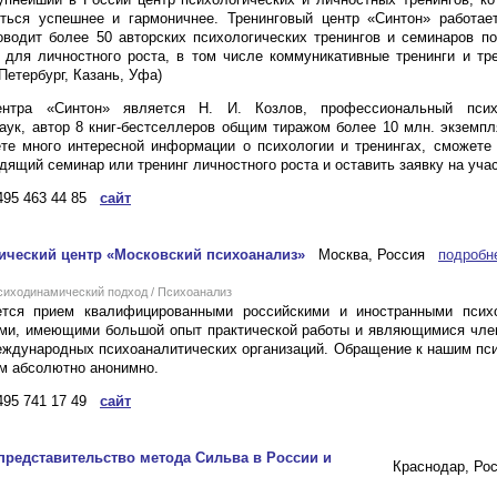
ться успешнее и гармоничнее. Тренинговый центр «Синтон» работае
водит более 50 авторских психологических тренингов и семинаров п
для личностного роста, в том числе коммуникативные тренинги и тр
Петербург, Казань, Уфа)
ентра «Синтон» является Н. И. Козлов, профессиональный психо
ук, автор 8 книг-бестселлеров общим тиражом более 10 млн. экземп
те много интересной информации о психологии и тренингах, сможете
дящий семинар или тренинг личностного роста и оставить заявку на учас
495 463 44 85
сайт
ический центр «Московский психоанализ»
Москва, Россия
подробн
ходинамический подход / Психоанализ
тся прием квалифицированными российскими и иностранными псих
ами, имеющими большой опыт практической работы и являющимися чле
еждународных психоаналитических организаций. Обращение к нашим пс
м абсолютно анонимно.
495 741 17 49
сайт
редставительство метода Сильва в России и
Краснодар, Ро