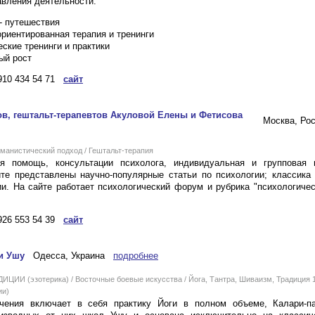
вления деятельности:
- путешествия
ориентированная терапия и тренинги
ские тренинги и практики
ый рост
910 434 54 71
сайт
ов, гештальт-терапевтов Акуловой Елены и Фетисова
Москва, Ро
анистический подход / Гештальт-терапия
ая помощь, консультации психолога, индивидуальная и групповая 
те представлены научно-популярные статьи по психологии; классика
ии. На сайте работает психологический форум и рубрика "психологиче
926 553 54 39
сайт
и Ушу
Одесса, Украина
подробнее
ЦИИ (эзотерика) / Восточные боевые искусства / Йога, Тантра, Шиваизм, Традиция 
ии)
чения включает в себя практику Йоги в полном объеме, Калари-па