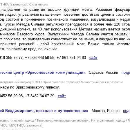
ИКА (эзотерика) / Сила мысли
направлен на развитие высших функций мозга. Развивая фокусир
интуицию, управление мышлением позволяет достигать целей в состоян
д состоит в применении позитивного мышления, визуализации и медит
. Курсы Метода Сильва регулярно преподаются в более чем 120 стра
одняшний момент, за 40 лет использования Метода насчитывается око
еминаров Базового курса. Выпускники Метода Сельва учатся решать 
т проблема, то обязательно существует ее решение, а каждый из нас и
принятия решений - свой собственный мозг. Важно только исполь
сть по прямому предназначению.
918 355 78 77, +7 903 448 59 58, +7 861 231 94 83
сайт
ческий центр «Эрксоновской коммуникации»
Саратов, Россия
подр
гративный подход / НЛП / Эриксоновская терапия / Личностный рост и развитие
инары по Эриксоновскому гипнозу.
8452 56 20 98, +7 8452 34 67 29
сайт
ей Владимирович, психолог и путешественник
Москва, Россия
под
нистический подход / Телесно-ориентированная терапия / Интегративный подход / Л
РИКА / МИСТИКА (эзотерика)