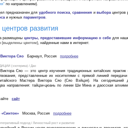
ия"
по направлениям).
дел предназначен для
удобного поиска
,
сравнения
и
выбора
центров 
оса
и нужных
параметров
.
 центров развития
ка размещены
центры, предоставившие информацию о себе
для наше
ы
(выделены цветом)
, найденные нами в интернет.
 Виктора Сяо
Барнаул, Россия
подробнее
ИЦИИ (эзотерика) / Дао
Виктора Сяо — это центр изучения традиционных китайских практик 
твования, представленные их носителями с прямой линией передачи 
китайского Мастера Виктора Сяо (Сяо Вэйцзя). На сегодняшний 
два направления: тайцзи-цюань по линии Ши Мина и даосская алхими
 сайте
сайт
 «Синтон»
Москва, Россия
подробнее
егративный подход / Личностный рост и развитие
пнейший в России центр психологических и личностных тренингов, к