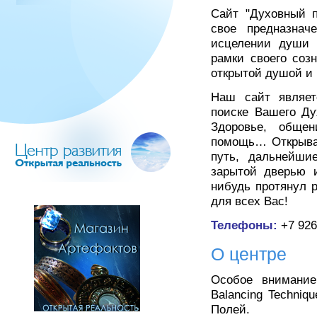
Сайт "Духовный п
свое предназнач
исцелении души 
рамки своего соз
открытой душой и
Наш сайт являет
поиске Вашего Ду
Здоровье, общен
помощь… Открывая
путь, дальнейши
зарытой дверью и
нибудь протянул 
для всех Вас!
Телефоны:
+7 926
О центре
Особое внимание
Balancing Techniq
Полей.