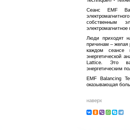
Technique® - Техн
Сеанс EMF Bala
электромагнитн
собственным э
электромагнитное 
Люди приходят на
причинам – желая 
каждом сеансе 
энергетической ана
Lattice. Это 
энергетическим по
EMF Balancing Te
оказывающая боль
наверх