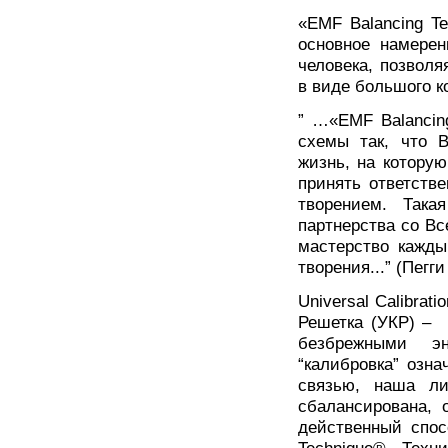
«EMF Balancing T
основное намерен
человека, позвол
в виде большого к
” …«EMF Balancing
схемы так, что 
жизнь, на котору
принять ответстве
творением. Така
партнерства со Вс
мастерство кажды
творения...” (Пегг
Universal Calibrat
Решетка (УКР) – 
безбрежными эн
“калибровка” озн
связью, наша ли
сбалансирована, 
действенный спос