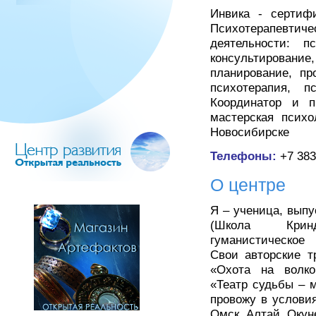
Инвика - сертиф
Психотерапевт
деятельности: пс
консультирован
планирование, пр
психотерапия, п
Координатор и п
мастерская психо
Новосибирске
Телефоны:
+7 383
О центре
Я – ученица, вып
(Школа Кринд
гуманистическое
Свои авторские т
«Охота на волко
«Театр судьбы – м
провожу в условия
Омск, Алтай, Окун