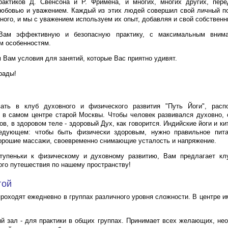
актиков Д. Свенсона и Р. Фримена, и многих, многих других, пер
юбовью и уважением. Каждый из этих людей совершил свой личный по
ного, и мы с уважением используем их опыт, добавляя и свой собственн
ам эффективную и безопасную практику, с максимальным вним
м особенностям.
 Вам условия для занятий, которые Вас приятно удивят.
рады!
ать в клуб духовного и физического развития "Путь Йоги", рас
 в самом центре старой Москвы. Чтобы человек развивался духовно,
в, в здоровом теле - здоровый Дух, как говорится. Индийские йоги и к
едующем: чтобы быть физически здоровым, нужно правильное пита
орошие массажи, своевременно снимающие усталость и напряжение.
ступеньки к физическому и духовному развитию, Вам предлагает клу
го путешествия по нашему пространству!
гой
проходят ежедневно в группах различного уровня сложности. В центре и
й зал - для практики в общих группах. Принимает всех желающих, не