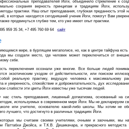
офессиональных преподавателей Йоги, объединило стремление к созд
имально сохраняя верность принципам и традициям Йоги, использ
методы практики. Наш опыт преподавания, глубокая преданность этой н
ий, в которых находится сегодняшний ученик Йоги, помогут Вам уверен
также продвинуться глубже тем, кто уже имеет опыт практики.
495 959 35 34, +7 495 760 69 64
сайт
е
яющемся мире, в бурлящем мегаполисе, но, как в центре тайфуна есть т
рода мы создали место, где человек может переключиться от внешне
амому себе.
ость переключения осознали уже многие. Все больше людей понимаю
тся экзотическим уходом от действительности, или поиском иллюзор
собой реальную практику, ведущую человека к максимальному ра
ла и уверенность, спокойствие и доброжелательность, дух исследовани
вои слабости эти цветы Йоги известны уже тысячам людей.
у нас стиль преподавания, лишенный догматизма, основанный на си
тодик, используемых в современном мире Йоги. Мы не декларируем с
школе или учителю, основателю какой-либо школы. Мы хотим не обо
его лучшего, что достигнуто в различных традициях Йоги.
которых мы считаем своими учителями, очными и заочными, мы на
и Паттабхи Джойса, и Т.К.В. Дешикачара, и прекрасного методиста 