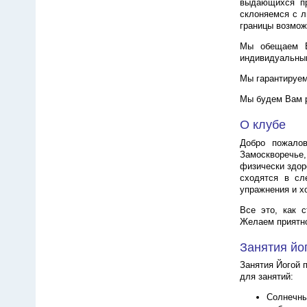
выдающихся пр
склоняемся с л
границы возмож
Мы обещаем В
индивидуальны
Мы гарантируем
Мы будем Вам 
О клубе
Добро пожалов
Замоскворечье,
физически здоро
сходятся в сл
упражнения и х
Все это, как 
Желаем приятно
Занятия йо
Занятия Йогой 
для занятий:
Солнечны