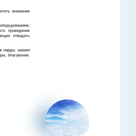
елять внимание
оборудованием;
это проведение
ающих отведать
 в нарды, шашки
ры, благовония,