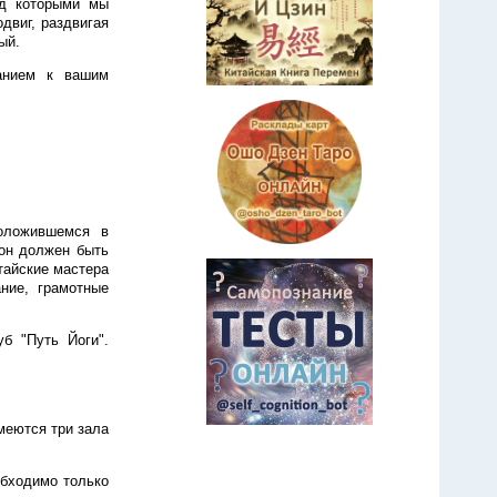
ед которыми мы
двиг, раздвигая
ый.
анием к вашим
положившемся в
 он должен быть
итайские мастера
ние, грамотные
б "Путь Йоги".
меются три зала
обходимо только