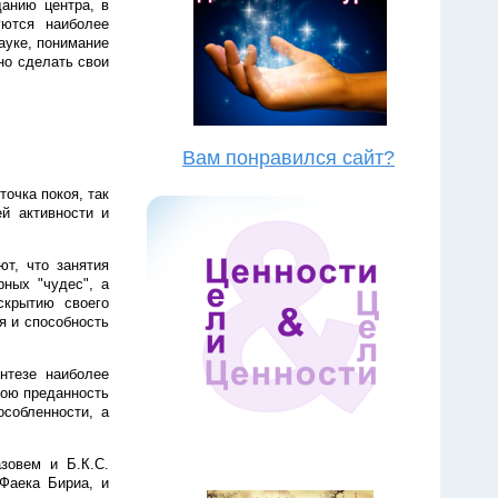
анию центра, в
уются наиболее
ауке, понимание
но сделать свои
Вам понравился сайт?
очка покоя, так
й активности и
т, что занятия
ных "чудес", а
скрытию своего
я и способность
нтезе наиболее
вою преданность
собленности, а
зовем и Б.К.С.
Фаека Бириа, и