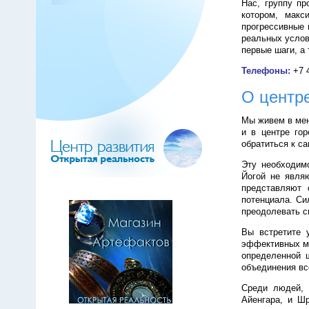
Нас, группу пр
котором, макс
прогрессивные 
реальных услов
первые шаги, а 
Телефоны:
+7 
О центр
Мы живем в мен
и в центре го
обратиться к с
Эту необходим
Йогой не являю
представляют 
потенциала. Си
преодолевать с
Вы встретите 
эффективных ме
определенной 
объединения вс
Среди людей, 
Айенгара, и Шр