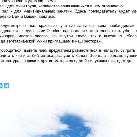
свой уровень и удобное время.
ал - для мини групп, количество занимающихся в нем ограничено.
 зал - для индивидуальных занятий. Здесь преподаватель будет уд
ельно Вам и Вашей практике.
редусмотрено все: красивые, уютные залы со всем необходимым 
здевалки с душевыми.Особое направление деятельности клуба - 
минаров, мастер-классов, как внутри клуба, так и выездных. Жел
да вегетарианской кухни приглашаем в наш ресторан.
 пообщаться, выпить чаю, предлагаем разместиться в чилауте, сыграть
очитать книги из библиотеки, раскурить кальян.Всегда в продаже сувени
литература, коврики и другие материалы для йоги, украшения, одежда.