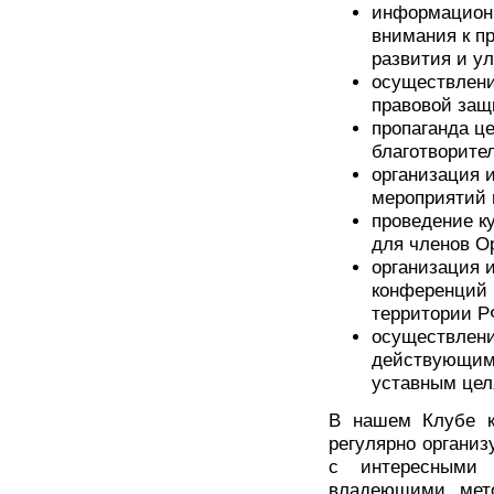
информационн
внимания к п
развития и у
осуществлени
правовой защ
пропаганда це
благотворите
организация 
мероприятий 
проведение к
для членов О
организация 
конференций 
территории Р
осуществлени
действующим
уставным цел
В нашем Клубе к
регулярно организ
с интересными 
владеющими мето