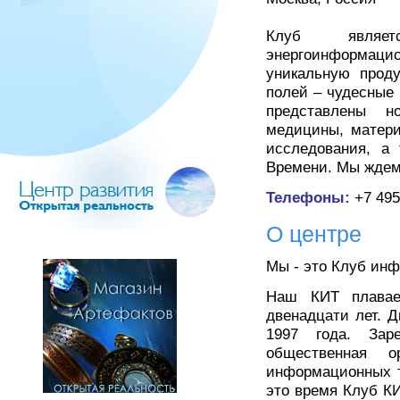
Клуб являе
энергоинформа
уникальную прод
полей – чудесные 
представлены н
медицины, матери
исследования, а
Времени. Мы ждем
Телефоны:
+7 495
О центре
Мы - это Клуб инф
Наш КИТ плавае
двенадцати лет. 
1997 года. Зар
общественная о
информационных т
это время Клуб КИ