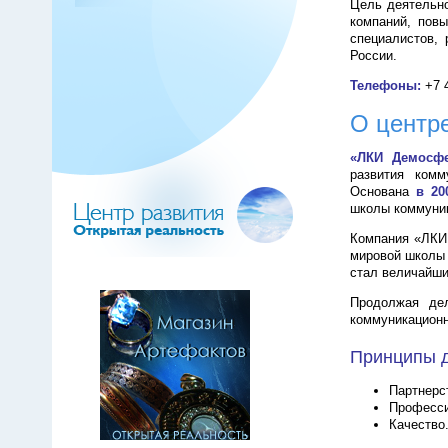
Цель деятельно
компаний, пов
специалистов,
России.
Телефоны:
+7 
О центр
«ЛКИ Демосфе
развития ком
Основана
в 20
школы коммуник
Компания «ЛКИ
мировой школы 
стал величайши
Продолжая де
коммуникационн
Принципы д
Партнерс
Професси
Качество