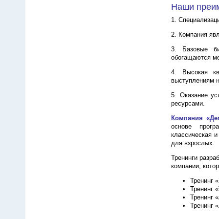
Наши преи
1. Специализац
2. Компания яв
3. Базовые би
обогащаются ме
4. Высокая кв
выступлениям н
5. Оказание ус
ресурсами.
Компания «Де
основе прогр
классическая и
для взрослых.
Тренинги разра
компании, кото
Тренинг «
Тренинг «
Тренинг «
Тренинг 