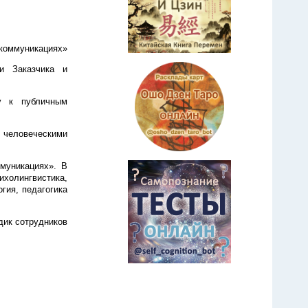
-коммуникациях»
ти Заказчика и
ку к публичным
 человеческими
муникациях». В
олингвистика,
гия, педагогика
дик сотрудников