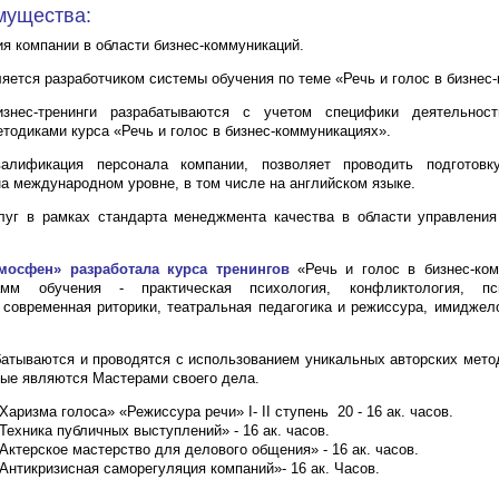
мущества:
ия компании в области бизнес-коммуникаций.
ляется разработчиком системы обучения по теме «Речь и голос в бизнес
знес-тренинги разрабатываются с учетом специфики деятельнос
тодиками курса «Речь и голос в бизнес-коммуникациях».
алификация персонала компании, позволяет проводить подготов
а международном уровне, в том числе на английском языке.
луг в рамках стандарта менеджмента качества в области управления
мосфен» разработала курса тренингов
«Речь и голос в бизнес-ком
амм обучения - практическая психология, конфликтология, псих
 современная риторики, театральная педагогика и режиссура, имиджело
батываются и проводятся с использованием уникальных авторских мето
рые являются Мастерами своего дела.
Харизма голоса» «Режиссура речи» I- II ступень 20 - 16 ак. часов.
Техника публичных выступлений» - 16 ак. часов.
Актерское мастерство для делового общения» - 16 ак. часов.
«Антикризисная саморегуляция компаний»- 16 ак. Часов.