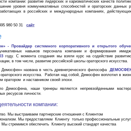
сти компании: развитие лидерских и харизматических качеств политик
ышение уровня коммуникативных способностей и ораторских данных р
 работающих в российских и международных компаниях, действующих
495 980 50 31
сайт
е
н» - Провайдер системного корпоративного и открытого обуче
муникативных навыков персонала компании и формирования имидж
03
году. С момента создания мы взяли курс на содействие развитию
ации, в том числе, развитие российской школы ораторского искусства.
 Демосфен» названа в честь древнегреческого философа
ДЕМОСФЕ
ораторского искусства. Работая над собой, Демосфен воплотил в жиз
м оратором и наставником своей эпохи.
ло Демосфена, наши тренеры являются непревзойденными мастера
ых ресурсов личности.
еятельности компании:
тво. Мы выстраиваем партнерские отношения с Клиентом
онализм. Мы предоставляем Клиенту только профессиональные услуг
. Мы стремимся обеспечить Клиенту высокий стандарт качества