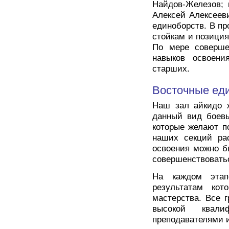
Найдов-Железов; 
Алексей Алексеев
единоборств. В п
стойкам и позиция
По мере соверше
навыков освоения
старших.
Восточные ед
Наш зал айкидо ж
данный вид боевы
которые желают п
наших секций ра
освоения можно б
совершенствовать
На каждом этап
результатам кот
мастерства. Все 
высокой квали
преподавателями 