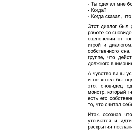
- Ты сделал мне б
- Когда?
- Когда сказал, чт
Этот диалог был 
работе со сновиде
оцепенении от то
игрой и диалогом
собственного сна.
группе, что дейс
должного внимания
А чувство вины ус
и не хотел бы по
это, сновидец од
монстр, который гн
есть его собствен
то, что считал се
Итак, осознав чт
утончатся и идт
раскрытия послан