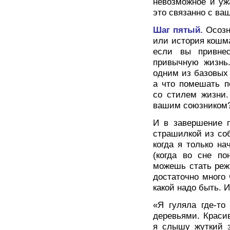
невозможное и уж
это связанно с ва
Шаг пятый.
Осозн
или история кошма
если вы привне
привычную жизнь.
одним из базовых
а что помешать п
со стилем жизни.
вашим союзником
И в завершение 
страшилкой из соб
когда я только н
(когда во сне п
можешь стать реж
достаточно много
какой надо быть. 
«Я гуляла где-то
деревьями. Красив
я слышу жуткий 