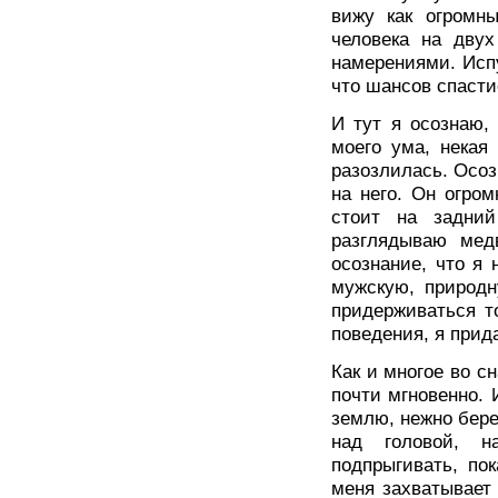
вижу как огромн
человека на дву
намерениями. Испу
что шансов спасти
И тут я осознаю,
моего ума, некая
разозлилась. Осоз
на него. Он огром
стоит на задни
разглядываю медв
осознание, что я
мужскую, природн
придерживаться т
поведения, я прид
Как и многое во с
почти мгновенно. 
землю, нежно бере
над головой, н
подпрыгивать, по
меня захватывает