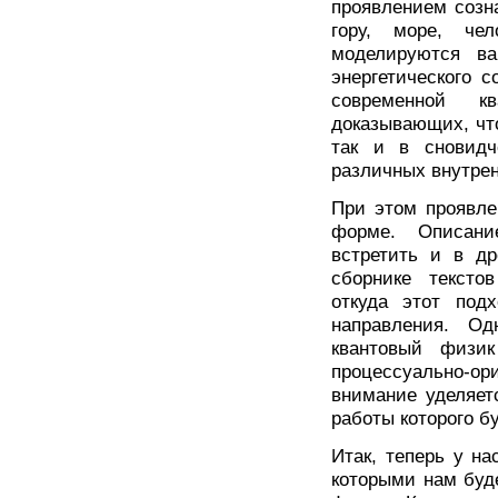
проявлением созн
гору, море, че
моделируются в
энергетического с
современной к
доказывающих, что
так и в сновидч
различных внутре
При этом проявле
форме. Описани
встретить и в д
сборнике тексто
откуда этот подх
направления. О
квантовый физик
процессуально-ор
внимание уделяет
работы которого б
Итак, теперь у н
которыми нам буд