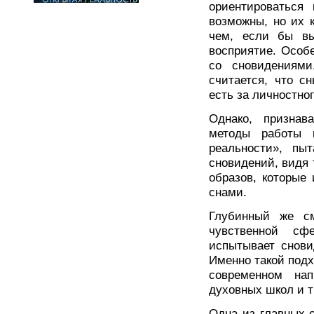
ориентироваться
возможны, но их 
чем, если бы вы
восприятие. Особ
со сновидениями
считается, что с
есть за личностног
Однако, признав
методы работы 
реальности», пы
сновидений, видя
образов, которые
снами.
Глубинный же см
чувственной сф
испытывает снови
Именно такой подх
современном на
духовных школ и т
Одна из главных 