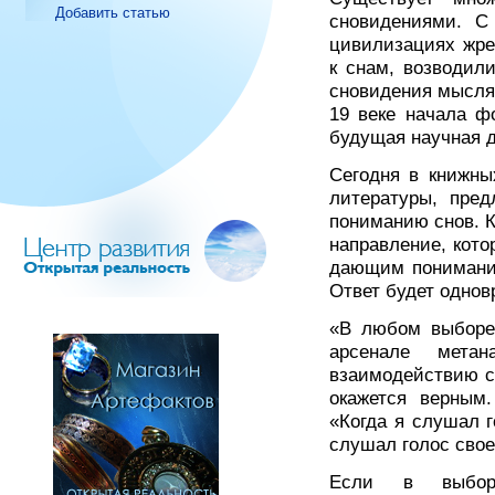
Добавить статью
сновидениями. С
цивилизациях жре
к снам, возводил
сновидения мысля
19 веке начала ф
будущая научная 
Сегодня в книжны
литературы, пред
пониманию снов. К
направление, кот
дающим понимание
Ответ будет однов
«В любом выборе
арсенале метан
взаимодействию с
окажется верным.
«Когда я слушал г
слушал голос свое
Если в выбор