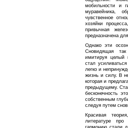
мобильности и г
муравейника, о
чувственное отн
хозяйки процесса
привычная желез
предназначена для
Однако эти осоз
Сновидящая так
имитируя целый п
стал усиливаться
легко и непринужд
жизнь и силу. В н
которая и предла
предыдущему. Став
бесконечность эт
собственным глуб
следуя путем снов
Красивая теори
литературе про 
гармонию стали д