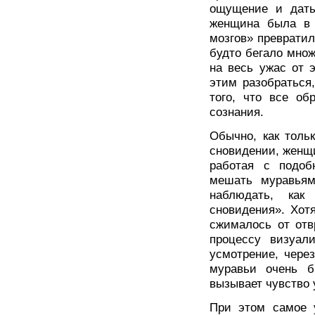
ощущение и дать 
женщина была в 
мозгов» превратил
будто бегало множ
на весь ужас от 
этим разобраться
того, что все об
сознания.
Обычно, как толь
сновидении, женщи
работая с подо
мешать муравьям
наблюдать, как
сновидения». Хотя
сжималось от отв
процессу визуали
усмотрение, чере
муравьи очень б
вызывает чувство 
При этом самое у