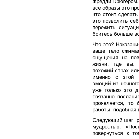
Фредди Крюгером.
все образы это про
что стоит сделат
это позволить се
пережить ситуац
боитесь больше вс
Что это? Наказани
ваше тело сжимае
ощущения на пов
жизни, где вы,
похожий страх или
именно с этой с
эмоций из ночного
уже только это д
связанно послани
проявляется, то
работы, подобная 
Следующий шаг ра
мудростью: «Пос
повернуться к т