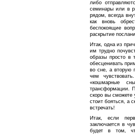
либо отправляютс
семинары или в р
рядом, всегда вну
как вновь обре
беспокоящие воп
раскрытие послани
Итак, одна из при
им трудно почувс
образы просто в 
обесценивать прим
во сне, а вторую
чем чувствовать
«кошмарные сн
трансформации. П
скоро вы сможете 
стоит бояться, а с
встречать!
Итак, если перв
заключается в чу
будет в том, ч