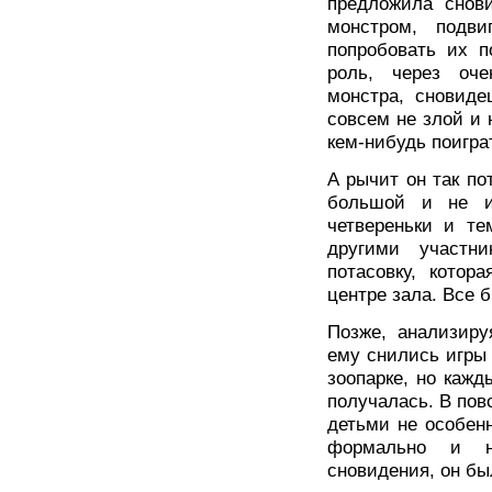
предложила снов
монстром, подви
попробовать их п
роль, через оче
монстра, сновиде
совсем не злой и н
кем-нибудь поигра
А рычит он так пот
большой и не и
четвереньки и т
другими участн
потасовку, котор
центре зала. Все 
Позже, анализиру
ему снились игры 
зоопарке, но кажд
получалась. В пов
детьми не особен
формально и н
сновидения, он б