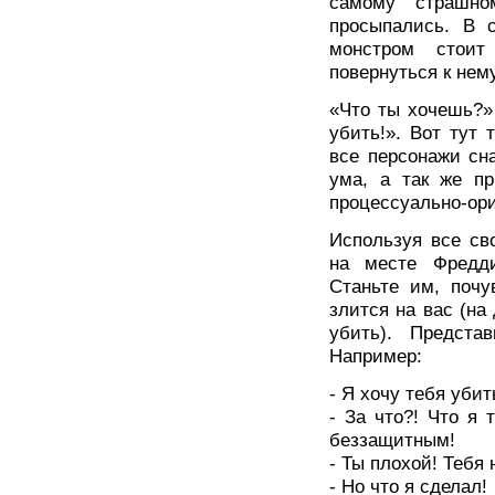
самому страшно
просыпались. В 
монстром стоит
повернуться к нем
«Что ты хочешь?» 
убить!». Вот тут 
все персонажи сн
ума, а так же п
процессуально-ори
Используя все св
на месте Фредд
Станьте им, почу
злится на вас (на
убить). Предст
Например:
- Я хочу тебя убит
- За что?! Что я
беззащитным!
- Ты плохой! Тебя 
- Но что я сделал!