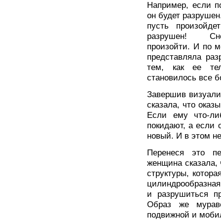
Например, если п
он будет разрушен
пусть произойде
разрушен! Сно
произойти. И по м
представляла раз
тем, как ее те
становилось все б
Завершив визуали
сказала, что оказы
Если ему что-ли
покидают, а если 
новый. И в этом не
Перенеся это п
женщина сказала, 
структуры, котора
цилиндрообразная 
и разрушиться п
Образ же мурав
подвижной и моби