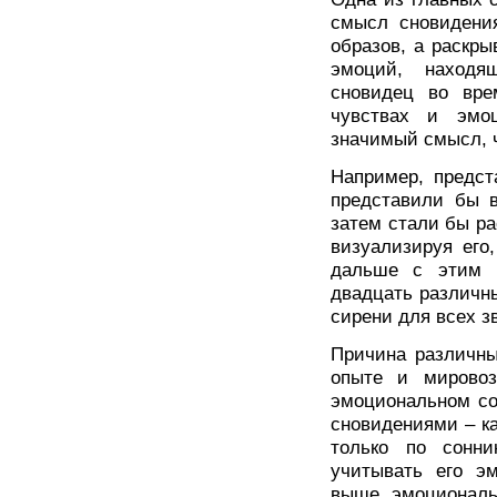
смысл сновидения
образов, а раскры
эмоций, находя
сновидец во вр
чувствах и эмо
значимый смысл, ч
Например, предст
представили бы в
затем стали бы рас
визуализируя его
дальше с этим 
двадцать различны
сирени для всех з
Причина различн
опыте и мировоз
эмоциональном со
сновидениями – ка
только по сонни
учитывать его э
выше эмоциональ