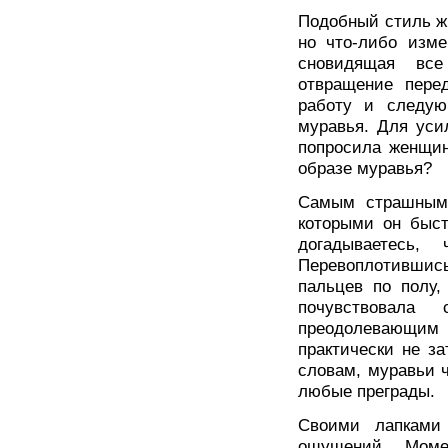
Подобный стиль жи
но что-либо изме
сновидящая вс
отвращение пере
работу и следу
муравья. Для уси
попросила женщин
образе муравья?
Самым страшным 
которыми он быст
догадываетесь,
Перевоплотившис
пальцев по полу,
почувствовала
преодолевающим
практически не за
словам, муравьи ч
любые преграды.
Своими лапками
ощущений. Моме